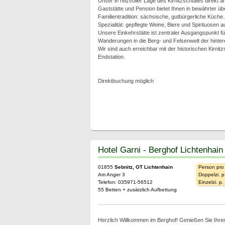
Unser in reizvoller Lage des Kirnitzschtales direkt 
Gaststätte und Pension bietet Ihnen in bewährter übe
Familientradition: sächsische, gutbürgerliche Küche.
Spezialität: gepflegte Weine, Biere und Spirituosen 
Unsere Einkehrstätte ist zentraler Ausgangspunkt 
Wanderungen in die Berg- und Felsenwelt der hinte
Wir sind auch erreichbar mit der historischen Kirnitz
Endstation.
Direktbuchung möglich
Hotel Garni - Berghof Lichtenhain
01855
Sebnitz, OT Lichtenhain
Person pro
Am Anger 3
Doppelzi. p
Telefon: 035971-56512
Einzelzi. p
55 Betten + zusätzlich Aufbettung
Herzlich Willkommen im Berghof! Genießen Sie Ihren