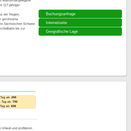
am Wasserfall gelegene
r 117-jähriger
Buchungsanfrage
aus der Region.
für geruhsame
Internetseite
ren Sächsischen Schweiz.
schtalbahn bis zur
Geografische Lage
 Tag ab:
26€
. Tag ab:
75€
. Tag ab:
60€
 Urlaub und profitieren