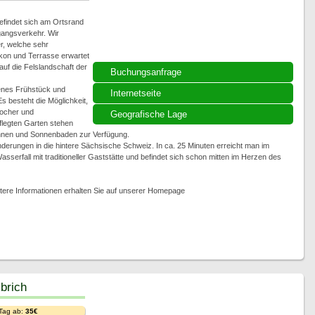
efindet sich am Ortsrand
gangsverkehr. Wir
r, welche sehr
lkon und Terrasse erwartet
uf die Felslandschaft der
Buchungsanfrage
henes Frühstück und
Internetseite
s besteht die Möglichkeit,
ocher und
Geografische Lage
flegten Garten stehen
annen und Sonnenbaden zur Verfügung.
derungen in die hintere Sächsische Schweiz. In ca. 25 Minuten erreicht man im
sserfall mit traditioneller Gaststätte und befindet sich schon mitten im Herzen des
tere Informationen erhalten Sie auf unserer Homepage
brich
 Tag ab:
35€