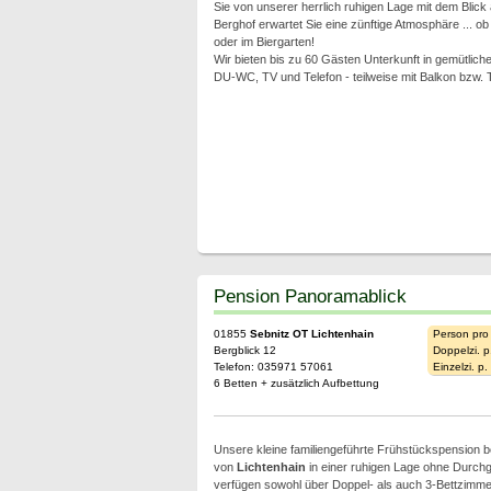
Sie von unserer herrlich ruhigen Lage mit dem Blick 
Berghof erwartet Sie eine zünftige Atmosphäre ... o
oder im Biergarten!
Wir bieten bis zu 60 Gästen Unterkunft in gemütliche
DU-WC, TV und Telefon - teilweise mit Balkon bzw. 
Pension Panoramablick
01855
Sebnitz OT Lichtenhain
Person pro
Bergblick 12
Doppelzi. p
Telefon: 035971 57061
Einzelzi. p
6 Betten + zusätzlich Aufbettung
Unsere kleine familiengeführte Frühstückspension b
von
Lichtenhain
in einer ruhigen Lage ohne Durch
verfügen sowohl über Doppel- als auch 3-Bettzimme