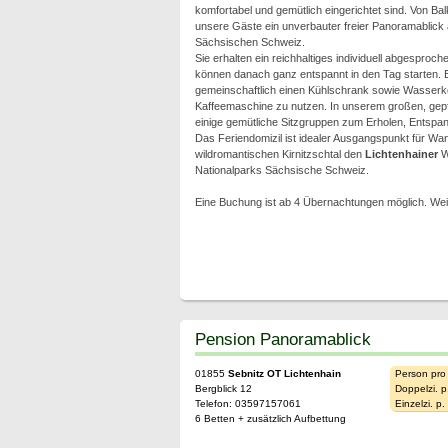
komfortabel und gemütlich eingerichtet sind. Von Ba
unsere Gäste ein unverbauter freier Panoramablick a
Sächsischen Schweiz.
Sie erhalten ein reichhaltiges individuell abgesproc
können danach ganz entspannt in den Tag starten. E
gemeinschaftlich einen Kühlschrank sowie Wasserk
Kaffeemaschine zu nutzen. In unserem großen, gep
einige gemütliche Sitzgruppen zum Erholen, Entsp
Das Feriendomizil ist idealer Ausgangspunkt für Wan
wildromantischen Kirnitzschtal den
Lichtenhainer
Wa
Nationalparks Sächsische Schweiz.
Eine Buchung ist ab 4 Übernachtungen möglich. Wei
Pension Panoramablick
01855
Sebnitz OT Lichtenhain
Person pro
Bergblick 12
Doppelzi. p
Telefon: 03597157061
Einzelzi. p
6 Betten + zusätzlich Aufbettung