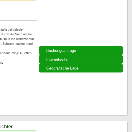
al ist ein idealer
 durch die Sächsische
Haus ins Kirnitzschtal,
den Schrammsteinen und
Buchungsanfrage
enhaus mit je 4 Betten
Internetseite
n.
Geografische Lage
ichter