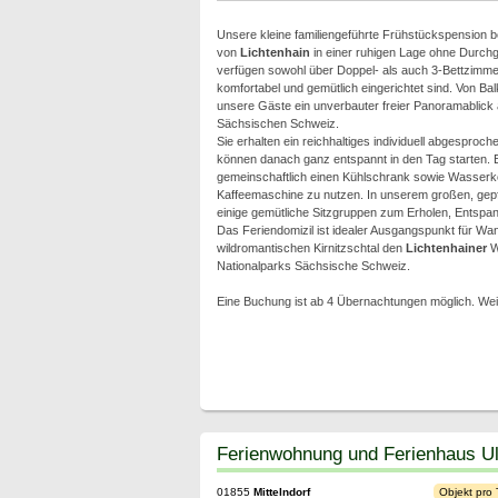
Unsere kleine familiengeführte Frühstückspension b
von
Lichtenhain
in einer ruhigen Lage ohne Durch
verfügen sowohl über Doppel- als auch 3-Bettzimme
komfortabel und gemütlich eingerichtet sind. Von Ba
unsere Gäste ein unverbauter freier Panoramablick a
Sächsischen Schweiz.
Sie erhalten ein reichhaltiges individuell abgesproc
können danach ganz entspannt in den Tag starten. E
gemeinschaftlich einen Kühlschrank sowie Wasserk
Kaffeemaschine zu nutzen. In unserem großen, gep
einige gemütliche Sitzgruppen zum Erholen, Entsp
Das Feriendomizil ist idealer Ausgangspunkt für Wan
wildromantischen Kirnitzschtal den
Lichtenhainer
Wa
Nationalparks Sächsische Schweiz.
Eine Buchung ist ab 4 Übernachtungen möglich. Wei
Ferienwohnung und Ferienhaus Ul
01855
Mittelndorf
Objekt pro