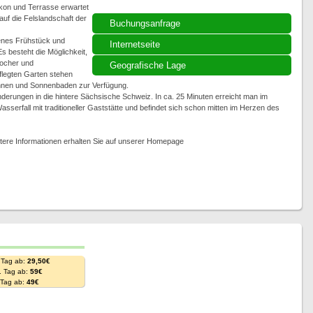
lkon und Terrasse erwartet
uf die Felslandschaft der
Buchungsanfrage
henes Frühstück und
Internetseite
s besteht die Möglichkeit,
ocher und
Geografische Lage
flegten Garten stehen
annen und Sonnenbaden zur Verfügung.
derungen in die hintere Sächsische Schweiz. In ca. 25 Minuten erreicht man im
sserfall mit traditioneller Gaststätte und befindet sich schon mitten im Herzen des
tere Informationen erhalten Sie auf unserer Homepage
 Tag ab:
29,50€
. Tag ab:
59€
. Tag ab:
49€