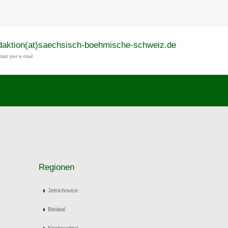
daktion(at)saechsisch-boehmische-schweiz.de
akt per e-mail
Regionen
Jetrichovice
Bielatal