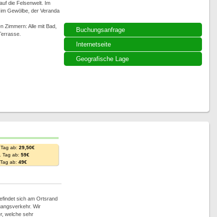
auf die Felsenwelt. Im
b im Gewölbe, der Veranda
n Zimmern: Alle mit Bad,
Buchungsanfrage
Terrasse.
Internetseite
Geografische Lage
 Tag ab:
29,50€
. Tag ab:
59€
. Tag ab:
49€
efindet sich am Ortsrand
gangsverkehr. Wir
r, welche sehr