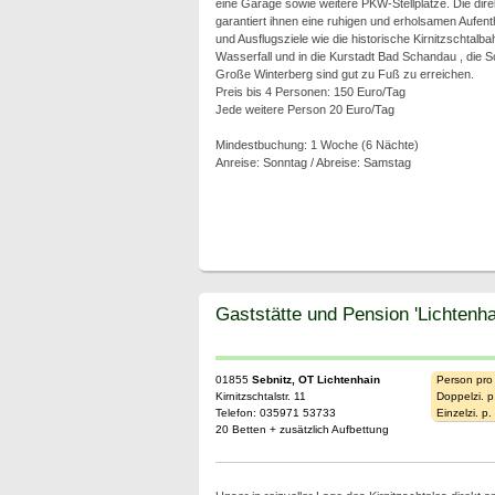
eine Garage sowie weitere PKW-Stellplätze. Die di
garantiert ihnen eine ruhigen und erholsamen Aufen
und Ausflugsziele wie die historische Kirnitzschtal
Wasserfall und in die Kurstadt Bad Schandau , die
Große Winterberg sind gut zu Fuß zu erreichen.
Preis bis 4 Personen: 150 Euro/Tag
Jede weitere Person 20 Euro/Tag
Mindestbuchung: 1 Woche (6 Nächte)
Anreise: Sonntag / Abreise: Samstag
Gaststätte und Pension 'Lichtenha
01855
Sebnitz, OT Lichtenhain
Person pro
Kirnitzschtalstr. 11
Doppelzi. p
Telefon: 035971 53733
Einzelzi. p
20 Betten + zusätzlich Aufbettung