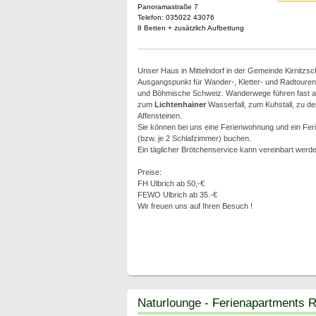
Panoramastraße 7
Telefon: 035022 43076
8 Betten + zusätzlich Aufbettung
Unser Haus in Mittelndorf in der Gemeinde Kirnitzscht
Ausgangspunkt für Wander-, Kletter- und Radtouren
und Böhmische Schweiz. Wanderwege führen fast ab 
zum
Lichtenhainer
Wasserfall, zum Kuhstall, zu 
Affensteinen.
Sie können bei uns eine Ferienwohnung und ein Feri
(bzw. je 2 Schlafzimmer) buchen.
Ein täglicher Brötchenservice kann vereinbart werde
Preise:
FH Ulbrich ab 50,-€
FEWO Ulbrich ab 35.-€
Wir freuen uns auf Ihren Besuch !
Naturlounge - Ferienapartments R