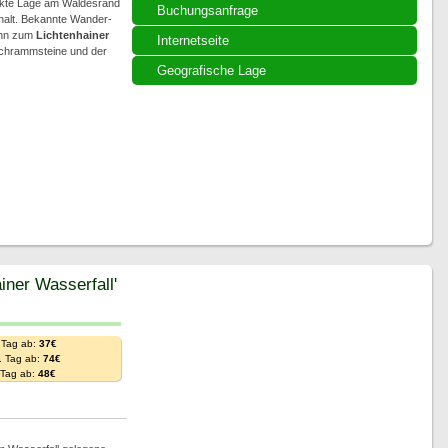
rekte Lage am Waldesrand
Buchungsanfrage
thalt. Bekannte Wander-
bahn zum
Lichtenhainer
Internetseite
 Schrammsteine und der
Geografische Lage
iner Wasserfall'
 Tag ab:
37€
. Tag ab:
74€
. Tag ab:
48€