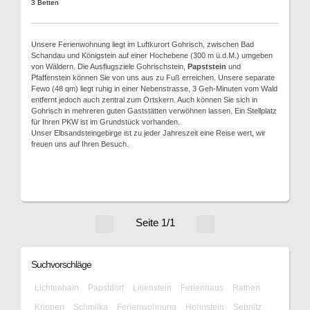
3 Betten
Unsere Ferienwohnung liegt im Luftkurort Gohrisch, zwischen Bad
Schandau und Königstein auf einer Hochebene (300 m ü.d.M.) umgeben
von Wäldern. Die Ausflugsziele Gohrischstein,
Papststein
und
Pfaffenstein können Sie von uns aus zu Fuß erreichen. Unsere separate
Fewo (48 qm) liegt ruhig in einer Nebenstrasse, 3 Geh-Minuten vom Wald
entfernt jedoch auch zentral zum Ortskern. Auch können Sie sich in
Gohrisch in mehreren guten Gaststätten verwöhnen lassen. Ein Stellplatz
für Ihren PKW ist im Grundstück vorhanden.
Unser Elbsandsteingebirge ist zu jeder Jahreszeit eine Reise wert, wir
freuen uns auf Ihren Besuch.
Seite 1/1
Suchvorschläge
Lichtenhain
Papstdorf
Lilienstein
Ferienhaus
Rathen
Krippen
Schmilka
Ferienwohnung
Hohnstein
Sebnitz