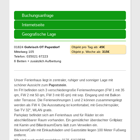
Buchungsanfrage
Internetseite
Geografische Lage
01824
Gohrisch OT Papstdorf
Objekt pro Tag ab:
45€
Mittelweg 105
Objekt p. Woche ab:
315€
Telefon: 035021 67223
6 Betten + zusätzlich Aufbettung
Unser Ferienhaus liegt in zentraler, ruhiger und sonniger Lage mit
schöner Aussicht zum
Papststein
.
Im FH befinden sich 3 verschiedengroße Ferienwohnungen (FW 1 mit 35
qm, FW 2 mit 50 qm, FW 3 mit 65 qm) mit sep. Eingang und mit Balkon
oder Terrasse. Die Ferienwohnungen 1 und 2 können zusammengelegt
werden als FW 4. Die Ausstattung ist komfortabel, mit Geschirrspüler,
Sat-TV 32", WLAN gratis.
Parkplatz befindet sich am Ferienhaus und für Räder ist ein
abschließbarer Raum vorhanden. Ein gemütlicher überdachter Grillplatz
mit Kamin und Billardraum/Darts lädt zum Verweilen ein.
Bäckerei/Cafe mit Einkaufsladen und Gaststätte liegen 100 Meter Fußweg
entfernt.