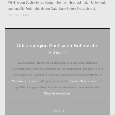
Mit Hilfe von Suchkriterien können Sie nach Ihrer optimalen Unterkunft
suchen. Alle Ferienobjekte der Datenbank finden Sie auch in der
Unterkunft-Karte
.
Urlaubsregion Sächsisch-Böhmische
Schweiz
Die Sächsisch-Böhmische Schweiz ist eine grenzübergreifende
Urlaubsregion. Durch eine optimale Verkehrsanbindung über die A17 sind
Großstädte wie Prag und Dresden nur ein bis zwei Stunden entfernt. Die
Sächsische Schweiz
bildet gemeinsam mit der
Böhmischen Schweiz
eine
großflächige, grenzüberschreitende Nationalparkzone innerhalb des
Elbsandsteingebirges
.
KONTAKT