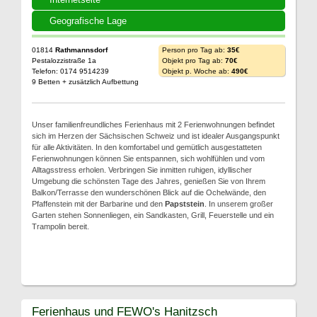
Geografische Lage
01814
Rathmannsdorf
Person pro Tag ab:
35€
Pestalozzistraße 1a
Objekt pro Tag ab:
70€
Telefon: 0174 9514239
Objekt p. Woche ab:
490€
9 Betten + zusätzlich Aufbettung
Unser familienfreundliches Ferienhaus mit 2 Ferienwohnungen befindet
sich im Herzen der Sächsischen Schweiz und ist idealer Ausgangspunkt
für alle Aktivitäten. In den komfortabel und gemütlich ausgestatteten
Ferienwohnungen können Sie entspannen, sich wohlfühlen und vom
Alltagsstress erholen. Verbringen Sie inmitten ruhigen, idyllischer
Umgebung die schönsten Tage des Jahres, genießen Sie von Ihrem
Balkon/Terrasse den wunderschönen Blick auf die Ochelwände, den
Pfaffenstein mit der Barbarine und den
Papststein
. In unserem großer
Garten stehen Sonnenliegen, ein Sandkasten, Grill, Feuerstelle und ein
Trampolin bereit.
Ferienhaus und FEWO's Hanitzsch