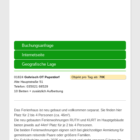
Buchungsanfrage
Internetseite
Geografische Lage
01824
Gohrisch OT Papstdorf
Objekt pro Tag ab:
70€
Alte Hauptstraße 51
Telefon: 035021 68529
10 Betten + zusätzlich Aufbettung
Das Ferienhaus ist neu gebaut und vollkommen separat. Sie finden hier
Platz für 2 bis 4 Personen (ca. 46m²).
Die neu gebauten Ferienwohnungen RUTH und KURT im Hauptgebäude
bieten jeweils auf 44m² Platz für je 2 bis 4 Personen.
Die beiden Ferienwohnungen eignen sich bei gleichzeitiger Anmietung für
gemeinsam reisende Paare oder größere Familien.