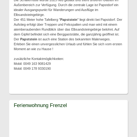
Die Schäferhütte wurde 2025 neu gebaut und steht unseren Gästen im
Außenbereich zur Verfügung. Durch die zentrale Lage ist Papstdorf ein
idealer Ausgangspunkt für Wanderungen und Ausflüge im
Elbsandsteingebirge.
Der 451 Meter hohe Tafelberg "
Papststein
" liegt direkt bei Papstdorf. Der
Aufstieg erfolgt über Treppen und Felsspalten und man wird mit einem
atemberaubenden Rundblick über das Elbsandsteingebirge belohnt. Auf
dem Gipfel befindet sich eine Berggaststätte, die ganzjährig geöffnet ist.
Der
Papststein
ist auch eine Station des bekannten Malerweges.
Erleben Sie einen unvergesslichen Urlaub und fühlen Sie sich vom ersten
Moment an wie zu Hause !
zusätzliche Kontaktmöglichkeiten:
Mobil: 0049 163 9081429
Mobil: 0049 178 9330190
Ferienwohnung Frenzel