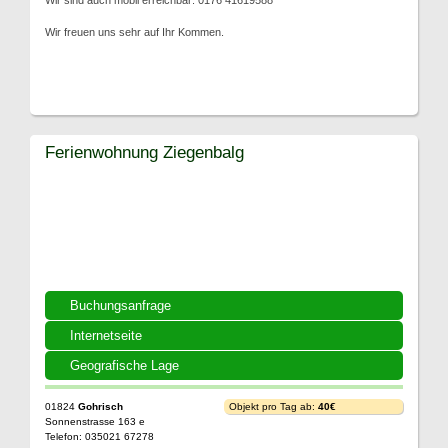
Wir sind auch mobil erreichbar: 0176 41619588
Wir freuen uns sehr auf Ihr Kommen.
Ferienwohnung Ziegenbalg
Buchungsanfrage
Internetseite
Geografische Lage
01824
Gohrisch
Objekt pro Tag ab:
40€
Sonnenstrasse 163 e
Telefon: 035021 67278