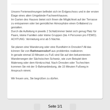
Unsere Ferienwohnungen befindet sich im Erdgeschoss und in der ersten
Etage eines alten Umgebinde-Fachwerkhauses.
Im Garten des Hauses bietet sich Ihnen die Möglichkeit auf der Terrasse
zu entspannen oder bei gemütlicher Atmosphäre einen Grillabend zu
gestalten.
Durch die Aufteilung in jeweils 2 Schlafzimmer bietet sich genug Platz für
Paare, kleine Familien oder kleine Gruppen (bis 4 Personen pro FEWO).
ACHTUNG: Vermietung erst ab 5 Nächte.
Sie planen eine Wanderung oder eine Rundfahrt in Dresden? All das
können Sie von
Rathmannsdorf
aus problemlos realisieren.
In gerade einmal 10 Minuten zu Fuß sind Sie auf den bekanntesten
Wanderwegen der Sächsischen Schweiz, wie zum Beispiel dem
Malerweg oder dem Kirnitzschtal. Nach Dresden oder Tschechien
kommen Sie mit der S-Bahnanbindung, die 15 Minuten Fußweg in
Anspruch nimmt.
Wir freuen uns, Sie begrüßen zu dürfen.
Seite 1/1