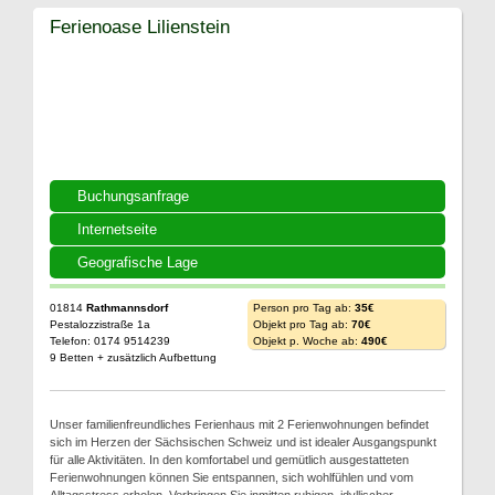
Ferienoase Lilienstein
Buchungsanfrage
Internetseite
Geografische Lage
01814
Rathmannsdorf
Person pro Tag ab:
35€
Pestalozzistraße 1a
Objekt pro Tag ab:
70€
Telefon: 0174 9514239
Objekt p. Woche ab:
490€
9 Betten + zusätzlich Aufbettung
Unser familienfreundliches Ferienhaus mit 2 Ferienwohnungen befindet
sich im Herzen der Sächsischen Schweiz und ist idealer Ausgangspunkt
für alle Aktivitäten. In den komfortabel und gemütlich ausgestatteten
Ferienwohnungen können Sie entspannen, sich wohlfühlen und vom