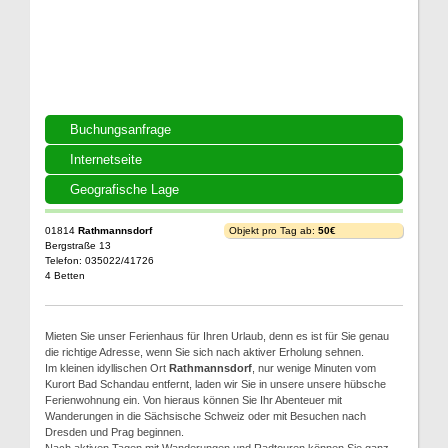
Buchungsanfrage
Internetseite
Geografische Lage
01814
Rathmannsdorf
Objekt pro Tag ab:
50€
Bergstraße 13
Telefon: 035022/41726
4 Betten
Mieten Sie unser Ferienhaus für Ihren Urlaub, denn es ist für Sie genau
die richtige Adresse, wenn Sie sich nach aktiver Erholung sehnen.
Im kleinen idyllischen Ort
Rathmannsdorf
, nur wenige Minuten vom
Kurort Bad Schandau entfernt, laden wir Sie in unsere unsere hübsche
Ferienwohnung ein. Von hieraus können Sie Ihr Abenteuer mit
Wanderungen in die Sächsische Schweiz oder mit Besuchen nach
Dresden und Prag beginnen.