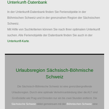
Unterkunft-Datenbank
In der Unterkunft-Datenbank finden Sie Ferienobjekte in der
Böhmischen Schweiz und in der grenznahen Region der Sächsischen
Schweiz.
Mit Hilfe von Suchkriterien können Sie nach Ihrer optimalen Unterkunft
suchen. Alle Ferienobjekte der Datenbank finden Sie auch in der
Unterkunft-Karte
.
Urlaubsregion Sächsisch-Böhmische
Schweiz
Die Sächsisch-Böhmische Schweiz ist eine grenzübergreifende
Urlaubsregion. Durch eine optimale Verkehrsanbindung über die A17 sind
Großstädte wie Prag und Dresden nur ein bis zwei Stunden entfernt. Die
Sächsische Schweiz
bildet gemeinsam mit der
Böhmischen Schweiz
eine