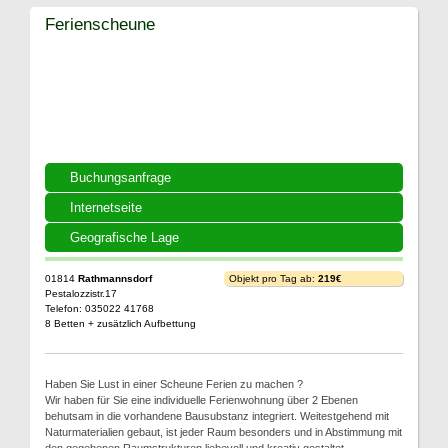
Ferienscheune
Buchungsanfrage
Internetseite
Geografische Lage
01814
Rathmannsdorf
Objekt pro Tag ab:
219€
Pestalozzistr.17
Telefon: 035022 41768
8 Betten + zusätzlich Aufbettung
Haben Sie Lust in einer Scheune Ferien zu machen ?
Wir haben für Sie eine individuelle Ferienwohnung über 2 Ebenen
behutsam in die vorhandene Bausubstanz integriert. Weitestgehend mit
Naturmaterialien gebaut, ist jeder Raum besonders und in Abstimmung mit