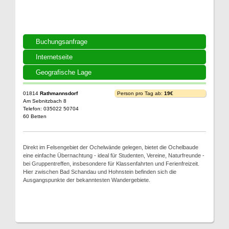
Buchungsanfrage
Internetseite
Geografische Lage
01814
Rathmannsdorf
Person pro Tag ab:
19€
Am Sebnitzbach 8
Telefon: 035022 50704
60 Betten
Direkt im Felsengebiet der Ochelwände gelegen, bietet die Ochelbaude
eine einfache Übernachtung - ideal für Studenten, Vereine, Naturfreunde -
bei Gruppentreffen, insbesondere für Klassenfahrten und Ferienfreizeit.
Hier zwischen Bad Schandau und Hohnstein befinden sich die
Ausgangspunkte der bekanntesten Wandergebiete.