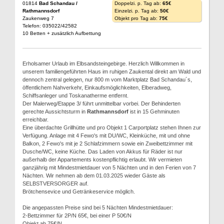
01814
Bad Schandau /
Doppelzi. p. Tag ab:
65€
Rathmannsdorf
Einzelzi. p. Tag ab:
50€
Zaukenweg 7
Objekt pro Tag ab:
75€
Telefon: 035022/42582
10 Betten + zusätzlich Aufbettung
Erholsamer Urlaub im Elbsandsteingebirge. Herzlich Willkommen in
unserem familiengeführten Haus im ruhigen Zaukental direkt am Wald und
dennoch zentral gelegen, nur 800 m vom Marktplatz Bad Schandau´s,
öffentlichem Nahverkehr, Einkaufsmöglichkeiten, Elberadweg,
Schiffsanleger und Toskanatherme entfernt.
Der Malerweg/Etappe 3/ führt unmittelbar vorbei. Der Behinderten
gerechte Aussichtsturm in
Rathmannsdorf
ist in 15 Gehminuten
erreichbar.
Eine überdachte Grillhütte und pro Objekt 1 Carportplatz stehen Ihnen zur
Verfügung. Anlage mit 4 Fewo's mit DU/WC, Kleinküche, mit und ohne
Balkon, 2 Fewo's mit je 2 Schlafzimmern sowie ein Zweibettzimmer mit
Dusche/WC, keine Küche. Das Laden von Akkus für Räder ist nur
außerhalb der Appartements kostenpflichtig erlaubt. Wir vermieten
ganzjährig mit Mindestmietdauer von 5 Nächten und in den Ferien von 7
Nächten. Wir nehmen ab dem 01.03.2025 wieder Gäste als
SELBSTVERSORGER auf.
Brötchensevice und Getränkeservice möglich.
Die angepassten Preise sind bei 5 Nächten Mindestmietdauer:
2-Bettzimmer für 2P/N 65€, bei einer P 50€/N
Objekt ab 75€/N