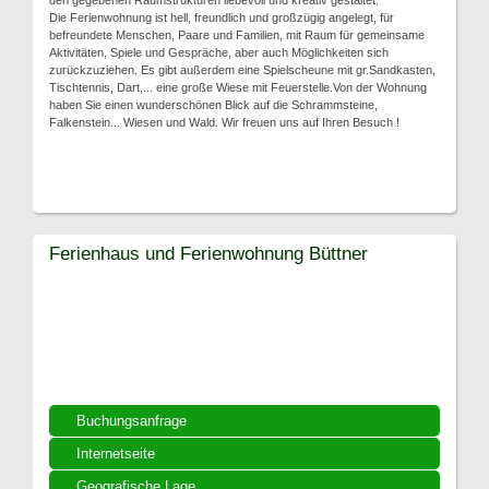
den gegebenen Raumstrukturen liebevoll und kreativ gestaltet.
Die Ferienwohnung ist hell, freundlich und großzügig angelegt, für
befreundete Menschen, Paare und Familien, mit Raum für gemeinsame
Aktivitäten, Spiele und Gespräche, aber auch Möglichkeiten sich
zurückzuziehen. Es gibt außerdem eine Spielscheune mit gr.Sandkasten,
Tischtennis, Dart,... eine große Wiese mit Feuerstelle.Von der Wohnung
haben Sie einen wunderschönen Blick auf die Schrammsteine,
Falkenstein... Wiesen und Wald. Wir freuen uns auf Ihren Besuch !
Ferienhaus und Ferienwohnung Büttner
Buchungsanfrage
Internetseite
Geografische Lage