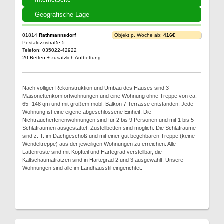
Geografische Lage
01814
Rathmannsdorf
Objekt p. Woche ab:
416€
Pestalozzistraße 5
Telefon: 035022-42922
20 Betten + zusätzlich Aufbettung
Nach völliger Rekonstruktion und Umbau des Hauses sind 3
Maisonettenkomfortwohnungen und eine Wohnung ohne Treppe von ca.
65 -148 qm und mit großem möbl. Balkon 7 Terrasse entstanden. Jede
Wohnung ist eine eigene abgeschlossene Einheit. Die
Nichtraucherferienwohnungen sind für 2 bis 9 Personen und mit 1 bis 5
Schlafräumen ausgestattet. Zustellbetten sind möglich. Die Schlafräume
sind z. T. im Dachgeschoß und mit einer gut begehbaren Treppe (keine
Wendeltreppe) aus der jeweiligen Wohnungen zu erreichen. Alle
Lattenroste sind mit Kopfteil und Härtegrad verstellbar, die
Kaltschaumatratzen sind in Härtegrad 2 und 3 ausgewählt. Unsere
Wohnungen sind alle im Landhausstil eingerichtet.