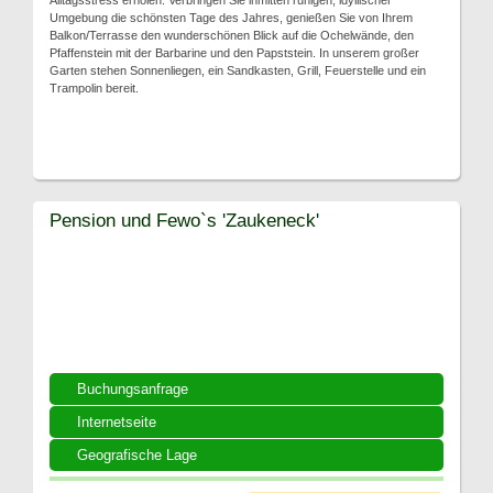
Alltagsstress erholen. Verbringen Sie inmitten ruhigen, idyllischer
Umgebung die schönsten Tage des Jahres, genießen Sie von Ihrem
Balkon/Terrasse den wunderschönen Blick auf die Ochelwände, den
Pfaffenstein mit der Barbarine und den Papststein. In unserem großer
Garten stehen Sonnenliegen, ein Sandkasten, Grill, Feuerstelle und ein
Trampolin bereit.
Pension und Fewo`s 'Zaukeneck'
Buchungsanfrage
Internetseite
Geografische Lage