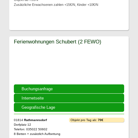
Zusätzliche Erwachsenen zahlen +15€/N, Kinder +10€/N
Ferienwohnungen Schubert (2 FEWO)
Buchungsanfrage
Internetseite
Geografische Lage
01814
Rathmannsdorf
Objekt pro Tag ab:
70€
Dorfplatz 12
Telefon: 035022 50602
8 Betten + zusätzlich Aufbettung