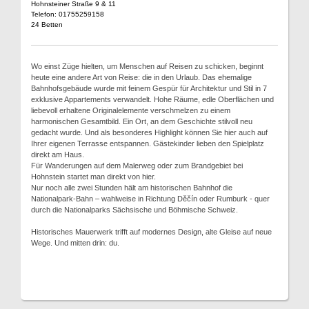
Hohnsteiner Straße 9 & 11
Telefon: 01755259158
24 Betten
Wo einst Züge hielten, um Menschen auf Reisen zu schicken, beginnt
heute eine andere Art von Reise: die in den Urlaub. Das ehemalige
Bahnhofsgebäude wurde mit feinem Gespür für Architektur und Stil in 7
exklusive Appartements verwandelt. Hohe Räume, edle Oberflächen und
liebevoll erhaltene Originalelemente verschmelzen zu einem
harmonischen Gesamtbild. Ein Ort, an dem Geschichte stilvoll neu
gedacht wurde. Und als besonderes Highlight können Sie hier auch auf
Ihrer eigenen Terrasse entspannen. Gästekinder lieben den Spielplatz
direkt am Haus.
Für Wanderungen auf dem Malerweg oder zum Brandgebiet bei
Hohnstein startet man direkt von hier.
Nur noch alle zwei Stunden hält am historischen Bahnhof die
Nationalpark-Bahn – wahlweise in Richtung Děčín oder Rumburk - quer
durch die Nationalparks Sächsische und Böhmische Schweiz.
Historisches Mauerwerk trifft auf modernes Design, alte Gleise auf neue
Wege. Und mitten drin: du.