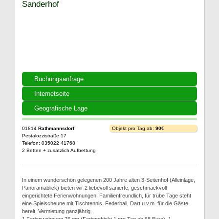
Sanderhof
Buchungsanfrage
Internetseite
Geografische Lage
01814
Rathmannsdorf
Objekt pro Tag ab:
90€
Pestalozzistraße 17
Telefon: 035022 41768
2 Betten + zusätzlich Aufbettung
In einem wunderschön gelegenen 200 Jahre alten 3-Seitenhof (Alleinlage,
Panoramablick) bieten wir 2 liebevoll sanierte, geschmackvoll
eingerichtete Ferienwohnungen. Familienfreundlich, für trübe Tage steht
eine Spielscheune mit Tischtennis, Federball, Dart u.v.m. für die Gäste
bereit. Vermietung ganzjährig.