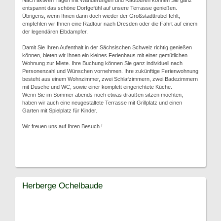
Nach aktiven Tagen mit Wanderungen und Radtouren können Sie ganz
entspannt das schöne Dorfgefühl auf unsere Terrasse genießen.
Übrigens, wenn Ihnen dann doch wieder der Großstadttrubel fehlt,
empfehlen wir Ihnen eine Radtour nach Dresden oder die Fahrt auf einem
der legendären Elbdampfer.
Damit Sie Ihren Aufenthalt in der Sächsischen Schweiz richtig genießen
können, bieten wir Ihnen ein kleines Ferienhaus mit einer gemütlichen
Wohnung zur Miete. Ihre Buchung können Sie ganz individuell nach
Personenzahl und Wünschen vornehmen. Ihre zukünftige Ferienwohnung
besteht aus einem Wohnzimmer, zwei Schlafzimmern, zwei Badezimmern
mit Dusche und WC, sowie einer komplett eingerichtete Küche.
Wenn Sie im Sommer abends noch etwas draußen sitzen möchten,
haben wir auch eine neugestaltete Terrasse mit Grillplatz und einen
Garten mit Spielplatz für Kinder.
Wir freuen uns auf Ihren Besuch !
Herberge Ochelbaude