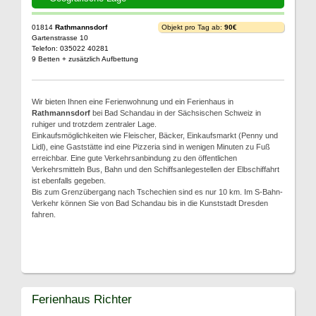
01814
Rathmannsdorf
Objekt pro Tag ab:
90€
Gartenstrasse 10
Telefon: 035022 40281
9 Betten + zusätzlich Aufbettung
Wir bieten Ihnen eine Ferienwohnung und ein Ferienhaus in
Rathmannsdorf
bei Bad Schandau in der Sächsischen Schweiz in
ruhiger und trotzdem zentraler Lage.
Einkaufsmöglichkeiten wie Fleischer, Bäcker, Einkaufsmarkt (Penny und
Lidl), eine Gaststätte ind eine Pizzeria sind in wenigen Minuten zu Fuß
erreichbar. Eine gute Verkehrsanbindung zu den öffentlichen
Verkehrsmitteln Bus, Bahn und den Schiffsanlegestellen der Elbschiffahrt
ist ebenfalls gegeben.
Bis zum Grenzübergang nach Tschechien sind es nur 10 km. Im S-Bahn-
Verkehr können Sie von Bad Schandau bis in die Kunststadt Dresden
fahren.
Ferienhaus Richter