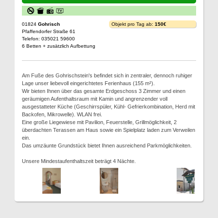
01824
Gohrisch
Objekt pro Tag ab:
150€
Pfaffendorfer Straße 61
Telefon: 035021 59600
6 Betten + zusätzlich Aufbettung
Am Fuße des Gohrischstein's befindet sich in zentraler, dennoch ruhiger
Lage unser liebevoll eingerichtetes Ferienhaus (155 m²).
Wir bieten Ihnen über das gesamte Erdgeschoss 3 Zimmer und einen
geräumigen Aufenthaltsraum mit Kamin und angrenzender voll
ausgestatteter Küche (Geschirrspüler, Kühl- Gefrierkombination, Herd mit
Backofen, Mikrowelle). WLAN frei.
Eine große Liegewiese mit Pavilion, Feuerstelle, Grillmöglichkeit, 2
überdachten Terassen am Haus sowie ein Spielplatz laden zum Verweilen
ein.
Das umzäunte Grundstück bietet Ihnen ausreichend Parkmöglichkeiten.
Unsere Mindestaufenthaltszeit beträgt 4 Nächte.