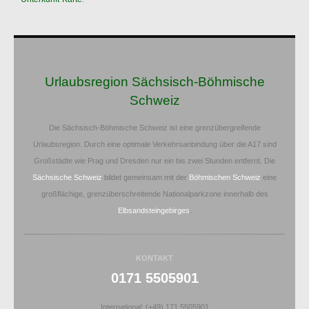
Urlaubsregion Sächsisch-Böhmische
Schweiz
Die Sächsisch-Böhmische Schweiz ist eine grenzübergreifende
Urlaubsregion. Durch eine optimale Verkehrsanbindung über die A17 sind
Großstädte wie Prag und Dresden nur ein bis zwei Stunden entfernt. Die
Sächsische Schweiz
bildet gemeinsam mit der
Böhmischen Schweiz
eine
großflächige, grenzüberschreitende Nationalparkzone innerhalb des
Elbsandsteingebirges
.
KONTAKT
0171 5505901
International: (+49) 171 5505901