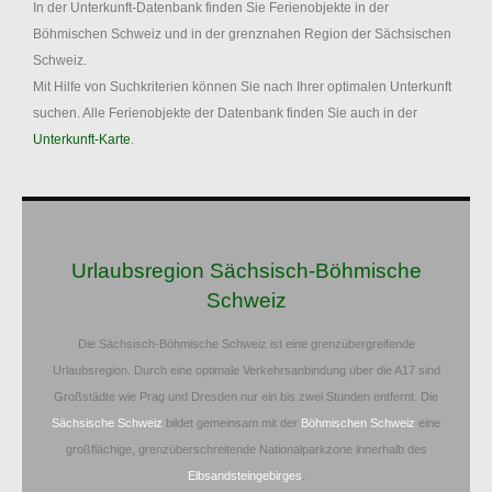
In der Unterkunft-Datenbank finden Sie Ferienobjekte in der
Böhmischen Schweiz und in der grenznahen Region der Sächsischen
Schweiz.
Mit Hilfe von Suchkriterien können Sie nach Ihrer optimalen Unterkunft
suchen. Alle Ferienobjekte der Datenbank finden Sie auch in der
Unterkunft-Karte
.
Urlaubsregion Sächsisch-Böhmische
Schweiz
Die Sächsisch-Böhmische Schweiz ist eine grenzübergreifende
Urlaubsregion. Durch eine optimale Verkehrsanbindung über die A17 sind
Großstädte wie Prag und Dresden nur ein bis zwei Stunden entfernt. Die
Sächsische Schweiz
bildet gemeinsam mit der
Böhmischen Schweiz
eine
großflächige, grenzüberschreitende Nationalparkzone innerhalb des
Elbsandsteingebirges
.