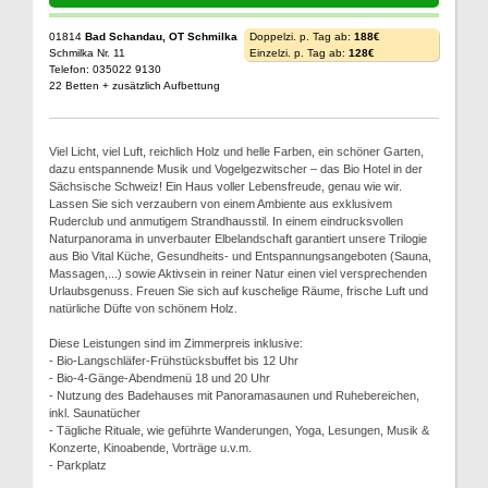
01814
Bad Schandau, OT Schmilka
Doppelzi. p. Tag ab:
188€
Schmilka Nr. 11
Einzelzi. p. Tag ab:
128€
Telefon: 035022 9130
22 Betten + zusätzlich Aufbettung
Viel Licht, viel Luft, reichlich Holz und helle Farben, ein schöner Garten,
dazu entspannende Musik und Vogelgezwitscher – das Bio Hotel in der
Sächsische Schweiz! Ein Haus voller Lebensfreude, genau wie wir.
Lassen Sie sich verzaubern von einem Ambiente aus exklusivem
Ruderclub und anmutigem Strandhausstil. In einem eindrucksvollen
Naturpanorama in unverbauter Elbelandschaft garantiert unsere Trilogie
aus Bio Vital Küche, Gesundheits- und Entspannungsangeboten (Sauna,
Massagen,...) sowie Aktivsein in reiner Natur einen viel versprechenden
Urlaubsgenuss. Freuen Sie sich auf kuschelige Räume, frische Luft und
natürliche Düfte von schönem Holz.
Diese Leistungen sind im Zimmerpreis inklusive:
- Bio-Langschläfer-Frühstücksbuffet bis 12 Uhr
- Bio-4-Gänge-Abendmenü 18 und 20 Uhr
- Nutzung des Badehauses mit Panoramasaunen und Ruhebereichen,
inkl. Saunatücher
- Tägliche Rituale, wie geführte Wanderungen, Yoga, Lesungen, Musik &
Konzerte, Kinoabende, Vorträge u.v.m.
- Parkplatz