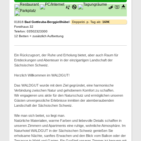
01816
Bad Gottleuba-Berggießhübel
Doppelzi. p. Tag ab:
169€
Forsthaus 32
Telefon: 03502323300
12 Betten + zusätzlich Aufbettung
Ein Rückzugsort, der Ruhe und Erholung bietet, aber auch Raum für
Entdeckungen und Abenteuer in der einzigartigen Landschaft der
Sächsischen Schweiz.
Herzlich Willkommen im WALDGUT!
Das WALDGUT wurde mit dem Ziel gegründet, eine harmonische
Verbindung zwischen Natur und gehobenem Komfort zu schaffen.
Wir engagieren uns aktiv für den Naturschutz und ermöglichen unseren
Gästen unvergessliche Erlebnisse inmitten der atemberaubenden
Landschaft der Sächsischen Schweiz.
Wie man sich bettet, so liegt man.
Natürliche Materialien, warme Farben und liebevolle Details schaffen in
unseren Zimmern und Apartments eine ruhige, wohnliche Atmosphäre. Im
Naturhotel WALDGUT in der Sächsischen Schweiz genießen Sie
erholsame Nächte, sanftes Erwachen und den Blick vom Balkon oder der
Terrasse in Wald und Garten. Ein Großteil unserer Zimmer ist bequem mit