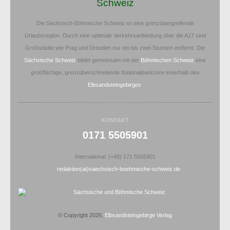
Schweiz
Die Sächsisch-Böhmische Schweiz ist eine grenzübergreifende
Urlaubsregion. Durch eine optimale Verkehrsanbindung über die A17 sind
Großstädte wie Prag und Dresden nur ein bis zwei Stunden entfernt. Die
Sächsische Schweiz
bildet gemeinsam mit der
Böhmischen Schweiz
eine
großflächige, grenzüberschreitende Nationalparkzone innerhalb des
Elbsandsteingebirges
.
KONTAKT
0171 5505901
International: (+49) 171 5505901
redaktion(at)saechsisch-boehmische-schweiz.de
© Copyright 2026,
Elbsandsteingebirge Verlag