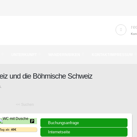
re
Kont
UNTERKUNFT
WANDERN/BIKEN
KONTAKT/IMPRESSUM
eiz und die Böhmische Schweiz
.
<< Suchen
Buchungsanfrage
 Tag ab:
40€
Internetseite