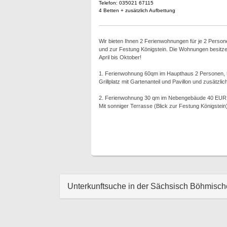
Telefon: 035021 67115
4 Betten + zusätzlich Aufbettung
Wir bieten Ihnen 2 Ferienwohnungen für je 2 Personen
und zur Festung Königstein. Die Wohnungen besitzen 
April bis Oktober!
1. Ferienwohnung 60qm im Haupthaus 2 Personen, 
Grillplatz mit Gartenanteil und Pavillon und zusätzli
2. Ferienwohnung 30 qm im Nebengebäude 40 EUR 
Mit sonniger Terrasse (Blick zur Festung Königstein)
Unterkunftsuche in der Sächsisch Böhmisc