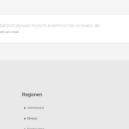
daktion(at)saechsisch-boehmische-schweiz.de
akt per e-mail
Regionen
Jetrichovice
Bielatal