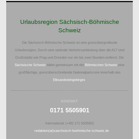
Urlaubsregion Sächsisch-Böhmische
Schweiz
Die Sächsisch-Böhmische Schweiz ist eine grenzübergreifende
Urlaubsregion. Durch eine optimale Verkehrsanbindung über die A17 sind
Großstädte wie Prag und Dresden nur ein bis zwei Stunden entfernt. Die
Sächsische Schweiz
bildet gemeinsam mit der
Böhmischen Schweiz
eine
großflächige, grenzüberschreitende Nationalparkzone innerhalb des
Elbsandsteingebirges
.
KONTAKT
0171 5505901
International: (+49) 171 5505901
redaktion(at)saechsisch-boehmische-schweiz.de