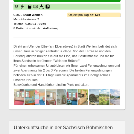
01829
Stadt Wehlen
Objekt pro Tag ab:
60€
Mennickestrasse 7
Telefon: 035024 70756
8 Betten + zusätzlich Aufbettung
Direkt am Ufer der Elbe (am Elberadweg) in Stadt Wehlen, befindet sich
unser Haus in ruhiger zentraler Südlage. Von der Terrasse und den
Ferienquatieren blicken Sie auf die Elbe, das Basteimassiv und die für
ihren Sandstein berühmten "Weissen Brüche".
Für einen erholsamen Urlaub bieten wir Ihnen zwei Ferienwohnungen und
zwei Apartments für 2 bis 3 Personen. Die beiden Ferienwohnungen
befinden sich in der 1. Etage und die Apartments im Dachgeschoss
unseres Hauses.
Bettwäsche und Handtücher sind im Preis enthalten.
Unterkunftsuche in der Sächsisch Böhmischen