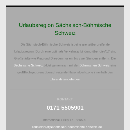
Urlaubsregion Sächsisch-Böhmische
Schweiz
Die Sächsisch-Böhmische Schweiz ist eine grenzübergreifende
Urlaubsregion. Durch eine optimale Verkehrsanbindung über die A17 sind
Großstädte wie Prag und Dresden nur ein bis zwei Stunden entfernt. Die
Sächsische Schweiz
bildet gemeinsam mit der
Böhmischen Schweiz
eine
großflächige, grenzüberschreitende Nationalparkzone innerhalb des
Elbsandsteingebirges
.
KONTAKT
0171 5505901
International: (+49) 171 5505901
redaktion(at)saechsisch-boehmische-schweiz.de