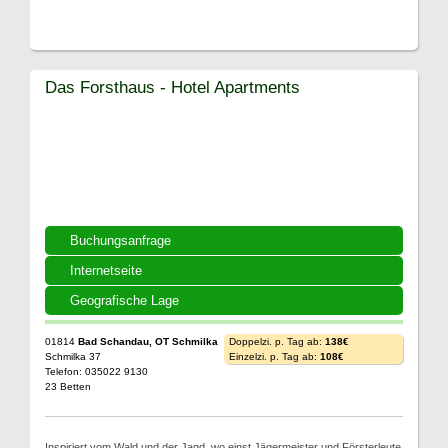
Das Forsthaus - Hotel Apartments
Buchungsanfrage
Internetseite
Geografische Lage
01814
Bad Schandau, OT Schmilka
Doppelzi. p. Tag ab:
138€
Schmilka 37
Einzelzi. p. Tag ab:
108€
Telefon: 035022 9130
23 Betten
Inspiriert vom Wald und der Jagd, wo einst Jägermeister und Försterleute