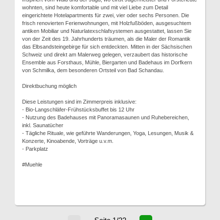
wohnten, sind heute komfortable und mit viel Liebe zum Detail
eingerichtete Hotelapartments für zwei, vier oder sechs Personen. Die
frisch renovierten Ferienwohnungen, mit Holzfußböden, ausgesuchtem
antiken Mobiliar und Naturlatexschlafsystemen ausgestattet, lassen Sie
von der Zeit des 19. Jahrhunderts träumen, als die Maler der Romantik
das Elbsandsteingebirge für sich entdeckten. Mitten in der Sächsischen
Schweiz und direkt am Malerweg gelegen, verzaubert das historische
Ensemble aus Forsthaus, Mühle, Biergarten und Badehaus im Dorfkern
von Schmilka, dem besonderen Ortsteil von Bad Schandau.
Direktbuchung möglich
Diese Leistungen sind im Zimmerpreis inklusive:
- Bio-Langschläfer-Frühstücksbuffet bis 12 Uhr
- Nutzung des Badehauses mit Panoramasaunen und Ruhebereichen,
inkl. Saunatücher
- Tägliche Rituale, wie geführte Wanderungen, Yoga, Lesungen, Musik &
Konzerte, Kinoabende, Vorträge u.v.m.
- Parkplatz
#Muehle