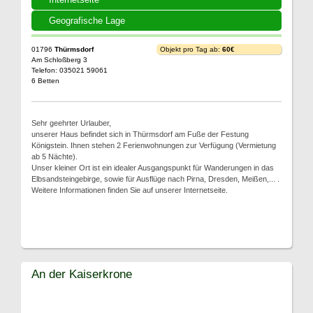
Geografische Lage
01796
Thürmsdorf
Objekt pro Tag ab:
60€
Am Schloßberg 3
Telefon: 035021 59061
6 Betten
Sehr geehrter Urlauber,
unserer Haus befindet sich in Thürmsdorf am Fuße der Festung
Königstein. Ihnen stehen 2 Ferienwohnungen zur Verfügung (Vermietung
ab 5 Nächte).
Unser kleiner Ort ist ein idealer Ausgangspunkt für Wanderungen in das
Elbsandsteingebirge, sowie für Ausflüge nach Pirna, Dresden, Meißen,... .
Weitere Informationen finden Sie auf unserer Internetseite.
An der Kaiserkrone