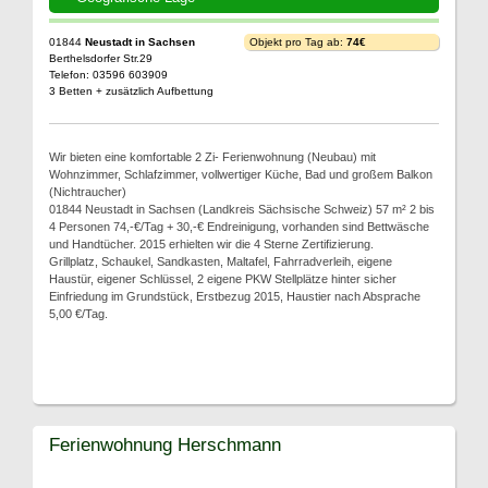
01844
Neustadt in Sachsen
Objekt pro Tag ab:
74€
Berthelsdorfer Str.29
Telefon: 03596 603909
3 Betten + zusätzlich Aufbettung
Wir bieten eine komfortable 2 Zi- Ferienwohnung (Neubau) mit
Wohnzimmer, Schlafzimmer, vollwertiger Küche, Bad und großem Balkon
(Nichtraucher)
01844 Neustadt in Sachsen (Landkreis Sächsische Schweiz) 57 m² 2 bis
4 Personen 74,-€/Tag + 30,-€ Endreinigung, vorhanden sind Bettwäsche
und Handtücher. 2015 erhielten wir die 4 Sterne Zertifizierung.
Grillplatz, Schaukel, Sandkasten, Maltafel, Fahrradverleih, eigene
Haustür, eigener Schlüssel, 2 eigene PKW Stellplätze hinter sicher
Einfriedung im Grundstück, Erstbezug 2015, Haustier nach Absprache
5,00 €/Tag.
Ferienwohnung Herschmann