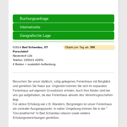
Buchungsanfrage
Internetseite
Geografische Lage
01814
Bad Schandau, OT
Objekt pro Tag ab:
30€
Porschdorf
Niederdorf 12b
Telefon: 035022 42651
4 Betten + zusätzlich Aufbettung
Besuchen Sie unser idyllisch, ruhig gelegenes Ferienhaus mit Bergblick
und genießen Sie Natur pur. Ungestört können Sie sich im separaten
Ferienhaus auf eigenem Grundstück erholen. Auch Ihre Kinder sind bei
uns gut aufgehoben, da das Ferienhaus abseits des Verkehrsgeschehen
liegt.
Für aktive Erholung wie z.B. Wandern, Bergsteigen ist unser Ferienhaus
ein zentraler Ausgangspunkt. In naher Umgebung können Sie in der "
Toscanatherme" in Bad Schandau relaxen sowie weitere
Erholungseinrichtungen genießen.