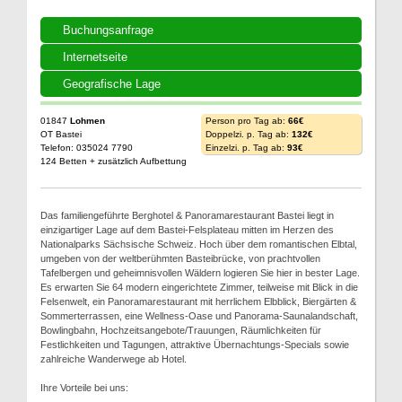
Buchungsanfrage
Internetseite
Geografische Lage
01847
Lohmen
Person pro Tag ab:
66€
OT Bastei
Doppelzi. p. Tag ab:
132€
Telefon: 035024 7790
Einzelzi. p. Tag ab:
93€
124 Betten + zusätzlich Aufbettung
Das familiengeführte Berghotel & Panoramarestaurant Bastei liegt in
einzigartiger Lage auf dem Bastei-Felsplateau mitten im Herzen des
Nationalparks Sächsische Schweiz. Hoch über dem romantischen Elbtal,
umgeben von der weltberühmten Basteibrücke, von prachtvollen
Tafelbergen und geheimnisvollen Wäldern logieren Sie hier in bester Lage.
Es erwarten Sie 64 modern eingerichtete Zimmer, teilweise mit Blick in die
Felsenwelt, ein Panoramarestaurant mit herrlichem Elbblick, Biergärten &
Sommerterrassen, eine Wellness-Oase und Panorama-Saunalandschaft,
Bowlingbahn, Hochzeitsangebote/Trauungen, Räumlichkeiten für
Festlichkeiten und Tagungen, attraktive Übernachtungs-Specials sowie
zahlreiche Wanderwege ab Hotel.
Ihre Vorteile bei uns: