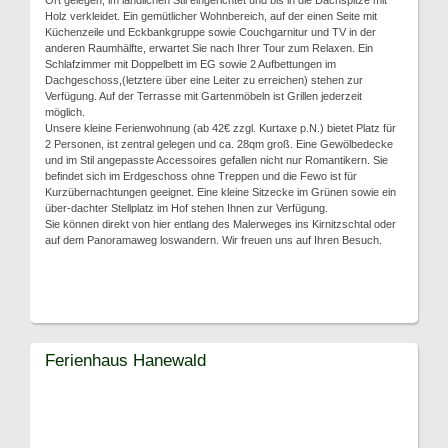
Ort gelegen, im ländlichen Stil eingerichtet und bis in die Dachspitze mit
Holz verkleidet. Ein gemütlicher Wohnbereich, auf der einen Seite mit
Küchenzeile und Eckbankgruppe sowie Couchgarnitur und TV in der
anderen Raumhälfte, erwartet Sie nach Ihrer Tour zum Relaxen. Ein
Schlafzimmer mit Doppelbett im EG sowie 2 Aufbettungen im
Dachgeschoss,(letztere über eine Leiter zu erreichen) stehen zur
Verfügung. Auf der Terrasse mit Gartenmöbeln ist Grillen jederzeit
möglich.
Unsere kleine Ferienwohnung (ab 42€ zzgl. Kurtaxe p.N.) bietet Platz für
2 Personen, ist zentral gelegen und ca. 28qm groß. Eine Gewölbedecke
und im Stil angepasste Accessoires gefallen nicht nur Romantikern. Sie
befindet sich im Erdgeschoss ohne Treppen und die Fewo ist für
Kurzübernachtungen geeignet. Eine kleine Sitzecke im Grünen sowie ein
über-dachter Stellplatz im Hof stehen Ihnen zur Verfügung.
Sie können direkt von hier entlang des Malerweges ins Kirnitzschtal oder
auf dem Panoramaweg loswandern. Wir freuen uns auf Ihren Besuch.
Ferienhaus Hanewald