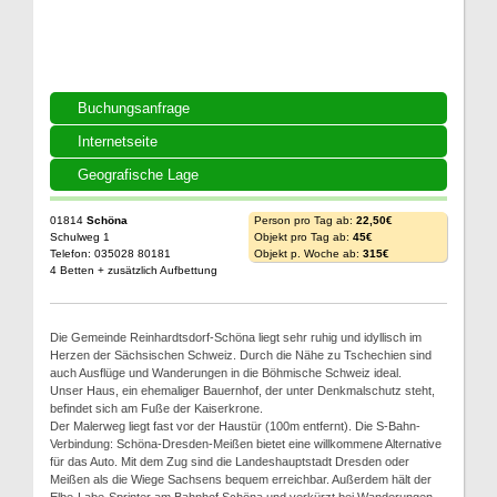
Buchungsanfrage
Internetseite
Geografische Lage
01814
Schöna
Person pro Tag ab:
22,50€
Schulweg 1
Objekt pro Tag ab:
45€
Telefon: 035028 80181
Objekt p. Woche ab:
315€
4 Betten + zusätzlich Aufbettung
Die Gemeinde Reinhardtsdorf-Schöna liegt sehr ruhig und idyllisch im
Herzen der Sächsischen Schweiz. Durch die Nähe zu Tschechien sind
auch Ausflüge und Wanderungen in die Böhmische Schweiz ideal.
Unser Haus, ein ehemaliger Bauernhof, der unter Denkmalschutz steht,
befindet sich am Fuße der Kaiserkrone.
Der Malerweg liegt fast vor der Haustür (100m entfernt). Die S-Bahn-
Verbindung: Schöna-Dresden-Meißen bietet eine willkommene Alternative
für das Auto. Mit dem Zug sind die Landeshauptstadt Dresden oder
Meißen als die Wiege Sachsens bequem erreichbar. Außerdem hält der