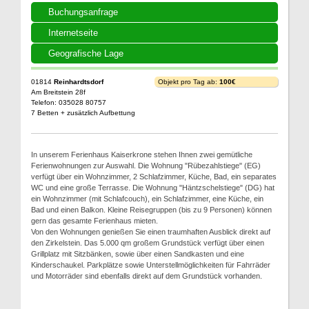
Buchungsanfrage
Internetseite
Geografische Lage
01814
Reinhardtsdorf
Objekt pro Tag ab:
100€
Am Breitstein 28f
Telefon: 035028 80757
7 Betten + zusätzlich Aufbettung
In unserem Ferienhaus Kaiserkrone stehen Ihnen zwei gemütliche
Ferienwohnungen zur Auswahl. Die Wohnung "Rübezahlstiege" (EG)
verfügt über ein Wohnzimmer, 2 Schlafzimmer, Küche, Bad, ein separates
WC und eine große Terrasse. Die Wohnung "Häntzschelstiege" (DG) hat
ein Wohnzimmer (mit Schlafcouch), ein Schlafzimmer, eine Küche, ein
Bad und einen Balkon. Kleine Reisegruppen (bis zu 9 Personen) können
gern das gesamte Ferienhaus mieten.
Von den Wohnungen genießen Sie einen traumhaften Ausblick direkt auf
den Zirkelstein. Das 5.000 qm großem Grundstück verfügt über einen
Grillplatz mit Sitzbänken, sowie über einen Sandkasten und eine
Kinderschaukel. Parkplätze sowie Unterstellmöglichkeiten für Fahrräder
und Motorräder sind ebenfalls direkt auf dem Grundstück vorhanden.