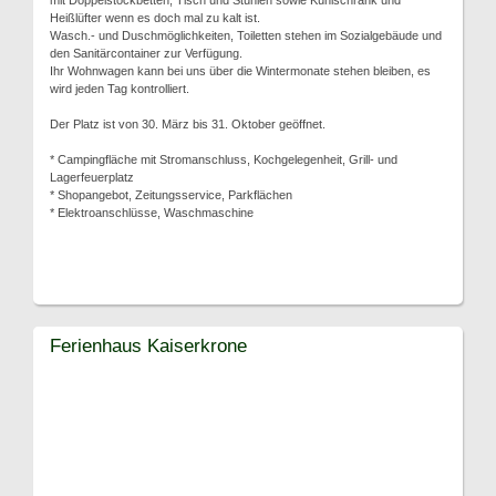
mit Doppelstockbetten, Tisch und Stühlen sowie Kühlschrank und
Heißlüfter wenn es doch mal zu kalt ist.
Wasch.- und Duschmöglichkeiten, Toiletten stehen im Sozialgebäude und
den Sanitärcontainer zur Verfügung.
Ihr Wohnwagen kann bei uns über die Wintermonate stehen bleiben, es
wird jeden Tag kontrolliert.
Der Platz ist von 30. März bis 31. Oktober geöffnet.
* Campingfläche mit Stromanschluss, Kochgelegenheit, Grill- und
Lagerfeuerplatz
* Shopangebot, Zeitungsservice, Parkflächen
* Elektroanschlüsse, Waschmaschine
Ferienhaus Kaiserkrone