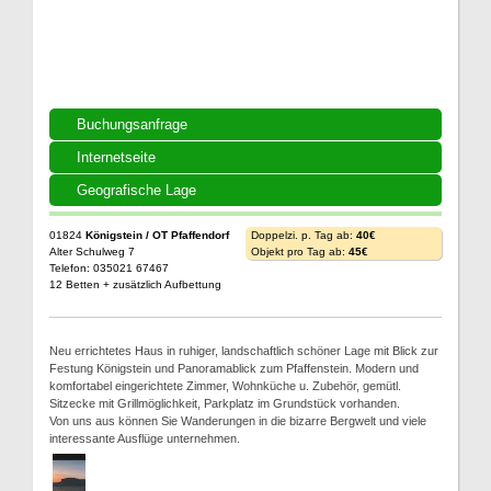
Buchungsanfrage
Internetseite
Geografische Lage
01824
Königstein / OT Pfaffendorf
Doppelzi. p. Tag ab:
40€
Alter Schulweg 7
Objekt pro Tag ab:
45€
Telefon: 035021 67467
12 Betten + zusätzlich Aufbettung
Neu errichtetes Haus in ruhiger, landschaftlich schöner Lage mit Blick zur
Festung Königstein und Panoramablick zum Pfaffenstein. Modern und
komfortabel eingerichtete Zimmer, Wohnküche u. Zubehör, gemütl.
Sitzecke mit Grillmöglichkeit, Parkplatz im Grundstück vorhanden.
Von uns aus können Sie Wanderungen in die bizarre Bergwelt und viele
interessante Ausflüge unternehmen.