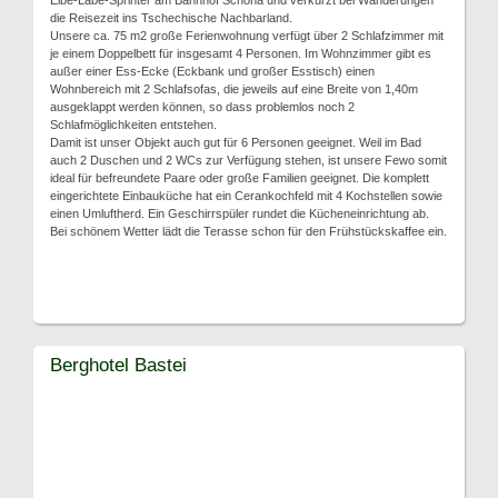
Elbe-Labe-Sprinter am Bahnhof Schöna und verkürzt bei Wanderungen
die Reisezeit ins Tschechische Nachbarland.
Unsere ca. 75 m2 große Ferienwohnung verfügt über 2 Schlafzimmer mit
je einem Doppelbett für insgesamt 4 Personen. Im Wohnzimmer gibt es
außer einer Ess-Ecke (Eckbank und großer Esstisch) einen
Wohnbereich mit 2 Schlafsofas, die jeweils auf eine Breite von 1,40m
ausgeklappt werden können, so dass problemlos noch 2
Schlafmöglichkeiten entstehen.
Damit ist unser Objekt auch gut für 6 Personen geeignet. Weil im Bad
auch 2 Duschen und 2 WCs zur Verfügung stehen, ist unsere Fewo somit
ideal für befreundete Paare oder große Familien geeignet. Die komplett
eingerichtete Einbauküche hat ein Cerankochfeld mit 4 Kochstellen sowie
einen Umluftherd. Ein Geschirrspüler rundet die Kücheneinrichtung ab.
Bei schönem Wetter lädt die Terasse schon für den Frühstückskaffee ein.
Berghotel Bastei