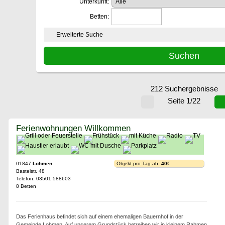
Unterkunft:
Betten:
Erweiterte Suche
212 Suchergebnisse
Seite 1/22
Ferienwohnungen Willkommen
01847
Lohmen
Objekt pro Tag ab:
40€
Basteistr. 48
Telefon: 03501 588603
8 Betten
Das Ferienhaus befindet sich auf einem ehemaligen Bauernhof in der
Gemeinde Lohmen. Auf unserem Grundstück betreiben wir in kleinem Rahmen