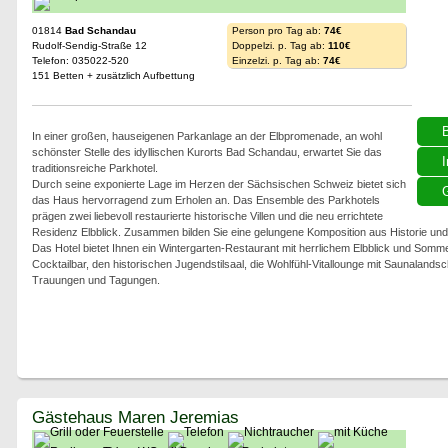
01814
Bad Schandau
Person pro Tag ab:
74€
Rudolf-Sendig-Straße 12
Doppelzi. p. Tag ab:
110€
Telefon: 035022-520
Einzelzi. p. Tag ab:
74€
151 Betten + zusätzlich Aufbettung
In einer großen, hauseigenen Parkanlage an der Elbpromenade, an wohl
schönster Stelle des idyllischen Kurorts Bad Schandau, erwartet Sie das
I
traditionsreiche Parkhotel.
Durch seine exponierte Lage im Herzen der Sächsischen Schweiz bietet sich
G
das Haus hervorragend zum Erholen an. Das Ensemble des Parkhotels
prägen zwei liebevoll restaurierte historische Villen und die neu errichtete
Residenz Elbblick. Zusammen bilden Sie eine gelungene Komposition aus Historie un
Das Hotel bietet Ihnen ein Wintergarten-Restaurant mit herrlichem Elbblick und Somm
Cocktailbar, den historischen Jugendstilsaal, die Wohlfühl-Vitallounge mit Saunalandsc
Trauungen und Tagungen.
Gästehaus Maren Jeremias