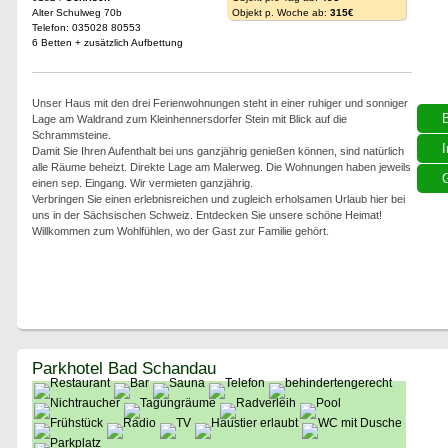
Alter Schulweg 70b
Objekt p. Woche ab:
315€
Telefon: 035028 80553
6 Betten + zusätzlich Aufbettung
Unser Haus mit den drei Ferienwohnungen steht in einer ruhiger und sonniger
Lage am Waldrand zum Kleinhennersdorfer Stein mit Blick auf die
Schrammsteine.
I
Damit Sie Ihren Aufenthalt bei uns ganzjährig genießen können, sind natürlich
alle Räume beheizt. Direkte Lage am Malerweg. Die Wohnungen haben jeweils
G
einen sep. Eingang. Wir vermieten ganzjährig.
Verbringen Sie einen erlebnisreichen und zugleich erholsamen Urlaub hier bei
uns in der Sächsischen Schweiz. Entdecken Sie unsere schöne Heimat!
Willkommen zum Wohlfühlen, wo der Gast zur Familie gehört.
Parkhotel Bad Schandau