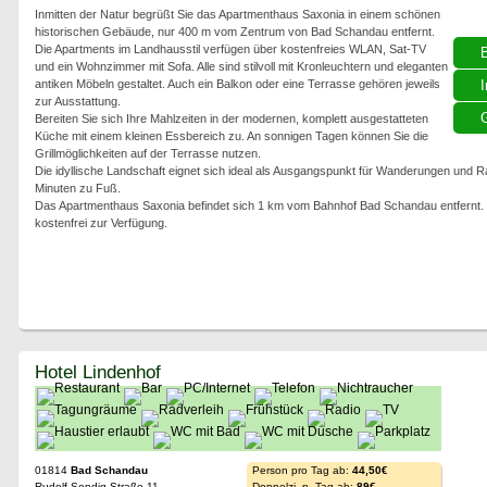
Inmitten der Natur begrüßt Sie das Apartmenthaus Saxonia in einem schönen
historischen Gebäude, nur 400 m vom Zentrum von Bad Schandau entfernt.
Die Apartments im Landhausstil verfügen über kostenfreies WLAN, Sat-TV
und ein Wohnzimmer mit Sofa. Alle sind stilvoll mit Kronleuchtern und eleganten
antiken Möbeln gestaltet. Auch ein Balkon oder eine Terrasse gehören jeweils
I
zur Ausstattung.
G
Bereiten Sie sich Ihre Mahlzeiten in der modernen, komplett ausgestatteten
Küche mit einem kleinen Essbereich zu. An sonnigen Tagen können Sie die
Grillmöglichkeiten auf der Terrasse nutzen.
Die idyllische Landschaft eignet sich ideal als Ausgangspunkt für Wanderungen und 
Minuten zu Fuß.
Das Apartmenthaus Saxonia befindet sich 1 km vom Bahnhof Bad Schandau entfernt. P
kostenfrei zur Verfügung.
Hotel Lindenhof
01814
Bad Schandau
Person pro Tag ab:
44,50€
Rudolf-Sendig-Straße 11
Doppelzi. p. Tag ab:
89€