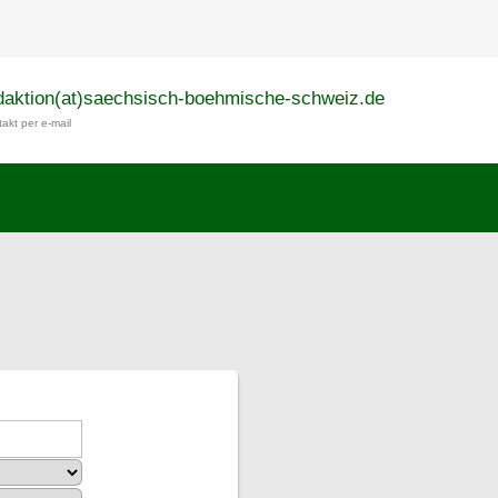
daktion(at)saechsisch-boehmische-schweiz.de
akt per e-mail