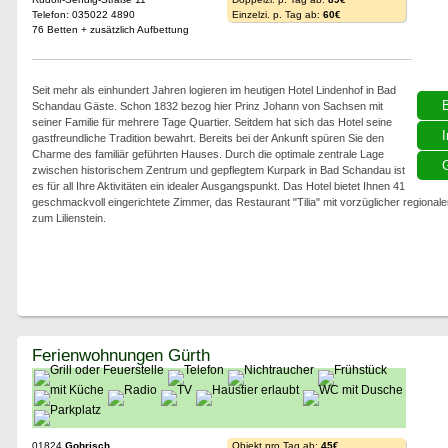
Telefon: 035022 4890
Einzelzi. p. Tag ab:
60€
76 Betten + zusätzlich Aufbettung
Seit mehr als einhundert Jahren logieren im heutigen Hotel Lindenhof in Bad
Schandau Gäste. Schon 1832 bezog hier Prinz Johann von Sachsen mit
seiner Familie für mehrere Tage Quartier. Seitdem hat sich das Hotel seine
I
gastfreundliche Tradition bewahrt. Bereits bei der Ankunft spüren Sie den
Charme des familiär geführten Hauses. Durch die optimale zentrale Lage
G
zwischen historischem Zentrum und gepflegtem Kurpark in Bad Schandau ist
es für all Ihre Aktivitäten ein idealer Ausgangspunkt. Das Hotel bietet Ihnen 41
geschmackvoll eingerichtete Zimmer, das Restaurant "Tilia" mit vorzüglicher regional
zum Lilienstein.
Ferienwohnungen Gürth
01824
Gohrisch
Objekt pro Tag ab:
45€