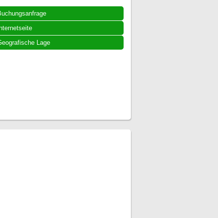
Buchungsanfrage
nternetseite
eografische Lage