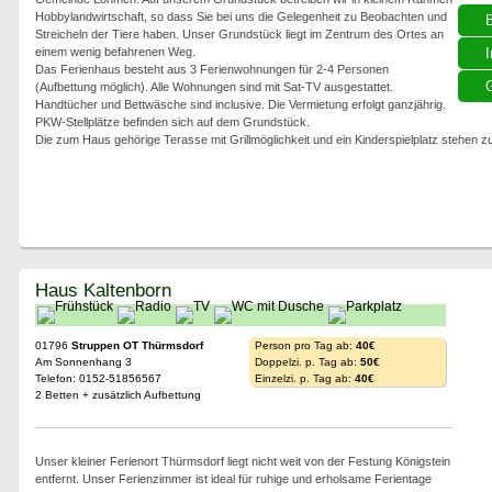
Hobbylandwirtschaft, so dass Sie bei uns die Gelegenheit zu Beobachten und
Streicheln der Tiere haben. Unser Grundstück liegt im Zentrum des Ortes an
einem wenig befahrenen Weg.
I
Das Ferienhaus besteht aus 3 Ferienwohnungen für 2-4 Personen
G
(Aufbettung möglich). Alle Wohnungen sind mit Sat-TV ausgestattet.
Handtücher und Bettwäsche sind inclusive. Die Vermietung erfolgt ganzjährig.
PKW-Stellplätze befinden sich auf dem Grundstück.
Die zum Haus gehörige Terasse mit Grillmöglichkeit und ein Kinderspielplatz stehen 
Haus Kaltenborn
01796
Struppen OT Thürmsdorf
Person pro Tag ab:
40€
Am Sonnenhang 3
Doppelzi. p. Tag ab:
50€
Telefon: 0152-51856567
Einzelzi. p. Tag ab:
40€
2 Betten + zusätzlich Aufbettung
Unser kleiner Ferienort Thürmsdorf liegt nicht weit von der Festung Königstein
entfernt. Unser Ferienzimmer ist ideal für ruhige und erholsame Ferientage