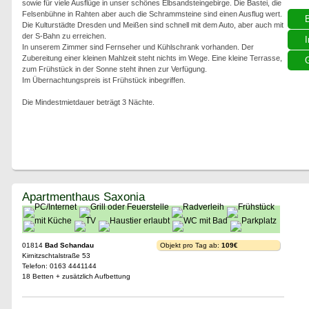
sowie für viele Ausflüge in unser schönes Elbsandsteingebirge. Die Bastei, die
Felsenbühne in Rahten aber auch die Schrammsteine sind einen Ausflug wert.
Die Kulturstädte Dresden und Meißen sind schnell mit dem Auto, aber auch mit
der S-Bahn zu erreichen.
I
In unserem Zimmer sind Fernseher und Kühlschrank vorhanden. Der
Zubereitung einer kleinen Mahlzeit steht nichts im Wege. Eine kleine Terrasse,
G
zum Frühstück in der Sonne steht ihnen zur Verfügung.
Im Übernachtungspreis ist Frühstück inbegriffen.
Die Mindestmietdauer beträgt 3 Nächte.
Apartmenthaus Saxonia
01814
Bad Schandau
Objekt pro Tag ab:
109€
Kirnitzschtalstraße 53
Telefon: 0163 4441144
18 Betten + zusätzlich Aufbettung