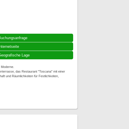
Buchungsanfrage
nternetseite
eografische Lage
d Moderne.
erterrasse, das Restaurant "Toscana" mit einer
haft und Räumlichkeiten für Festlichkeiten,