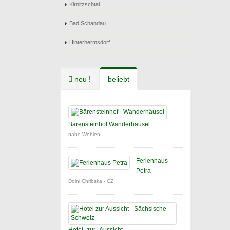
Kirnitzschtal
Bad Schandau
Hinterhermsdorf
neu !
beliebt
Bärensteinhof Wanderhäusel
nahe Wehlen
Ferienhaus
Petra
Dolni Chribska - CZ