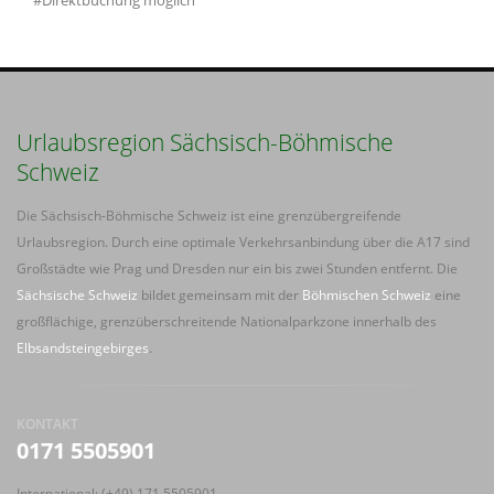
#Direktbuchung möglich
Urlaubsregion Sächsisch-Böhmische
Schweiz
Die Sächsisch-Böhmische Schweiz ist eine grenzübergreifende
Urlaubsregion. Durch eine optimale Verkehrsanbindung über die A17 sind
Großstädte wie Prag und Dresden nur ein bis zwei Stunden entfernt. Die
Sächsische Schweiz
bildet gemeinsam mit der
Böhmischen Schweiz
eine
großflächige, grenzüberschreitende Nationalparkzone innerhalb des
Elbsandsteingebirges
.
KONTAKT
0171 5505901
International: (+49) 171 5505901