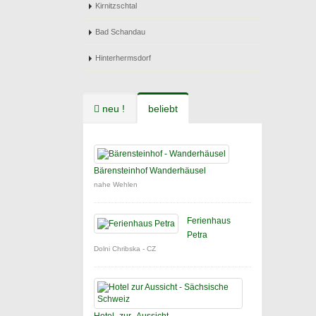
Kirnitzschtal
Bad Schandau
Hinterhermsdorf
neu !
beliebt
Bärensteinhof Wanderhäusel
nahe Wehlen
Ferienhaus
Petra
Dolni Chribska - CZ