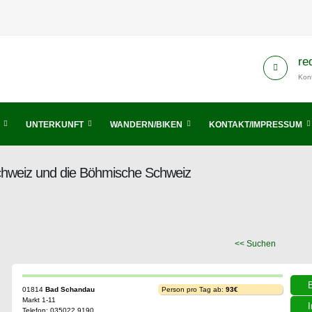
re
Kont
UNTERKUNFT
WANDERN/BIKEN
KONTAKT/IMPRESSUM
Schweiz und die Böhmische Schweiz
<< Suchen
01814
Bad Schandau
Person pro Tag ab:
93€
Markt 1-11
I
Telefon: 035022 9190