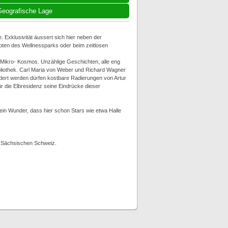
eografische Lage
 Exklusivität äussert sich hier neben der
ten des Wellnessparks oder beim zeitlosen
r Mikro- Kosmos. Unzählige Geschichten, alle eng
ibliothek. Carl Maria von Weber und Richard Wagner
dert werden dürfen kostbare Radierungen von Artur
 die Elbresidenz seine Eindrücke dieser
Kein Wunder, dass hier schon Stars wie etwa Halle
r Sächsischen Schweiz.