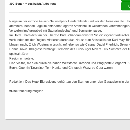
392 Betten + zusätzlich Aufbettung
G
Ringsum der einzige Felsen-Nationalpark Deutschlands und vor den Fenstern die Elbe.
atemberaubenden Lage im entspannt-legeren Ambiente, in weltoffenen Verwöhnangebo
Verweilen im Aurorabad mit Saunalandschaft und Sonnenterrasse.
Im Hotel Elbresident an der Therme Bad Schandau erwartet Sie ein eigener kulturelle
verbunden mit der Region, vibrieren durch das Haus: zum Beispiel in der Karl-May-B
klingen nach, Erich Wustmann taucht auf, ebenso wie Caspar David Friedrich. Bewun
Henne sowie 100 grossformatige Gemälde des Freiburger Malers Dirk Sommer, der für
spektakulären
Region umsetzte.
Eine Vielfalt, die sich durch die nahen Weltstädte Dresden und Prag perfekt ergänzt. 
Berry, Quentin Tarantino, Tom Hanks und Christoph Waltz zu Gast waren.
Redaktion: Das Hotel Elbresidenz gehört zu den Sternen unter den Gastgebern in de
#Direktbuchung möglich