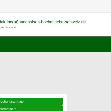
daktion(at)saechsisch-boehmische-schweiz.de
akt per e-mail
Buchungsanfrage
nternetseite