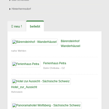
Hinterhermsdorf
neu !
beliebt
Bärensteinhof
Wanderhäusel
nahe Wehlen
Ferienhaus Petra
Dolni Chribska - CZ
Hotel_zur_Aussicht
Hohnstein