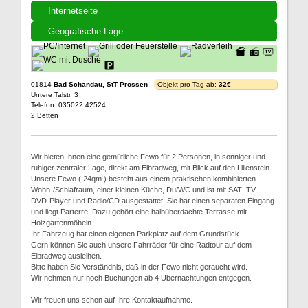
Internetseite
Geografische Lage
01814
Bad Schandau, StT Prossen
Objekt pro Tag ab:
32€
Untere Talstr. 3
Telefon: 035022 42524
2 Betten
Wir bieten Ihnen eine gemütliche Fewo für 2 Personen, in sonniger und
ruhiger zentraler Lage, direkt am Elbradweg, mit Blick auf den Lilienstein.
Unsere Fewo ( 24qm ) besteht aus einem praktischen kombinierten
Wohn-/Schlafraum, einer kleinen Küche, Du/WC und ist mit SAT- TV,
DVD-Player und Radio/CD ausgestattet. Sie hat einen separaten Eingang
und liegt Parterre. Dazu gehört eine halbüberdachte Terrasse mit
Holzgartenmöbeln.
Ihr Fahrzeug hat einen eigenen Parkplatz auf dem Grundstück.
Gern können Sie auch unsere Fahrräder für eine Radtour auf dem
Elbradweg ausleihen.
Bitte haben Sie Verständnis, daß in der Fewo nicht geraucht wird.
Wir nehmen nur noch Buchungen ab 4 Übernachtungen entgegen.
Wir freuen uns schon auf Ihre Kontaktaufnahme.