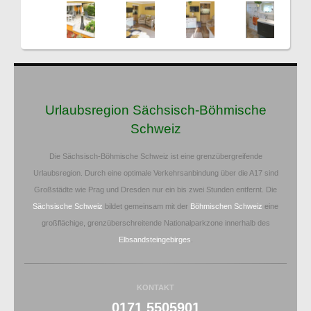
Urlaubsregion Sächsisch-Böhmische
Schweiz
Die Sächsisch-Böhmische Schweiz ist eine grenzübergreifende
Urlaubsregion. Durch eine optimale Verkehrsanbindung über die A17 sind
Großstädte wie Prag und Dresden nur ein bis zwei Stunden entfernt. Die
Sächsische Schweiz
bildet gemeinsam mit der
Böhmischen Schweiz
eine
großflächige, grenzüberschreitende Nationalparkzone innerhalb des
Elbsandsteingebirges
.
KONTAKT
0171 5505901