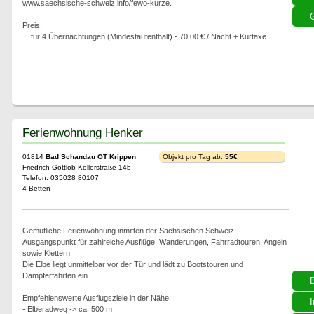
www.saechsische-schweiz.info/fewo-kurze.
G
Preis:
... für 4 Übernachtungen (Mindestaufenthalt) - 70,00 € / Nacht + Kurtaxe
Ferienwohnung Henker
01814
Bad Schandau OT Krippen
Objekt pro Tag ab:
55€
Friedrich-Gottlob-Kellerstraße 14b
Telefon: 035028 80107
4 Betten
Gemütliche Ferienwohnung inmitten der Sächsischen Schweiz-
Ausgangspunkt für zahlreiche Ausflüge, Wanderungen, Fahrradtouren, Angeln
sowie Klettern.
Die Elbe liegt unmittelbar vor der Tür und lädt zu Bootstouren und
Dampferfahrten ein.
Empfehlenswerte Ausflugsziele in der Nähe:
I
- Elberadweg -> ca. 500 m