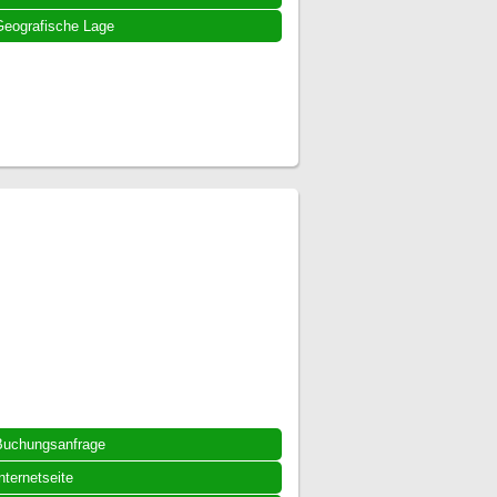
eografische Lage
Buchungsanfrage
nternetseite