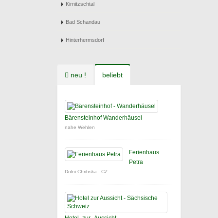
Kirnitzschtal
Bad Schandau
Hinterhermsdorf
neu !
beliebt
Bärensteinhof Wanderhäusel
nahe Wehlen
Ferienhaus
Petra
Dolni Chribska - CZ