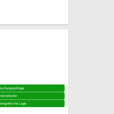
Buchungsanfrage
nternetseite
eografische Lage