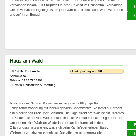
Ortskern. Auch können Sie sich in Gohrisch in mehreren guten Gaststätten
verwöhnen lassen. Ein Stellplatz für Ihren PKW ist im Grundstück vorhanden.
I
Unser Elbsandsteingebirge ist zu jeder Jahreszeit eine Reise wert, wir freuen
uns auf Ihren Besuch.
G
Haus am Wald
01814
Bad Schandau
Objekt pro Tag ab:
70€
Schmilka 54
Telefon: 0172 7737980
2 Betten + zusätzlich Aufbettung
Am Fuße des Großen Winterberges liegt die ca.68qm große
Erdgeschosswohnung mit innenliegendem Badezimmer. Sie bietet außerdem
einen herrlichen Blick über Schmilka. Die Lage direkt am Wald ist ein Paradies
für Kinder, die herzlich Willkommen sind. Der Vermieter ist ein "Urgestein" der
Umgebung mit 40 Jahren Walderfahrung und er kann tief in den
Erfahrungsschatz greifen, was sich beim Kaminfeuer erleben lässt.
Weitere Informationen entnehmen Sie bitte meiner Internetseite
I