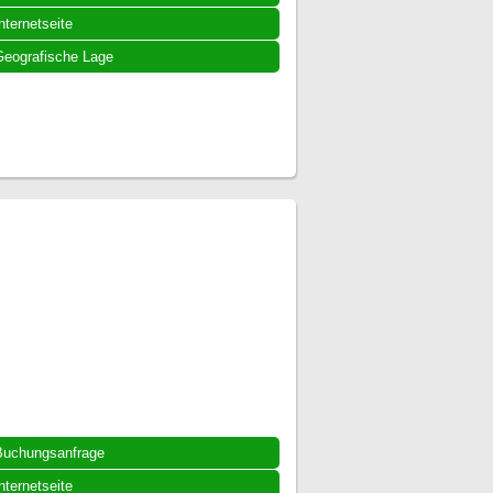
nternetseite
eografische Lage
Buchungsanfrage
nternetseite