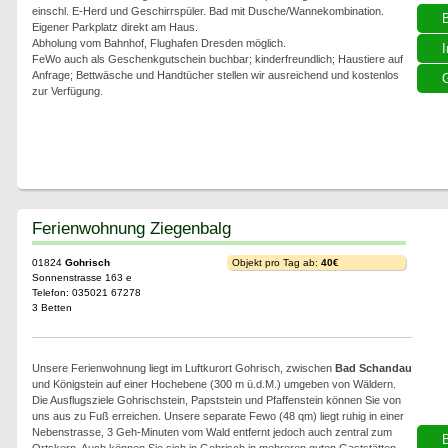
einschl. E-Herd und Geschirrspüler. Bad mit Dusche/Wannekombination.
Eigener Parkplatz direkt am Haus.
Abholung vom Bahnhof, Flughafen Dresden möglich.
I
FeWo auch als Geschenkgutschein buchbar; kinderfreundlich; Haustiere auf
Anfrage; Bettwäsche und Handtücher stellen wir ausreichend und kostenlos
G
zur Verfügung.
Ferienwohnung Ziegenbalg
01824
Gohrisch
Objekt pro Tag ab:
40€
Sonnenstrasse 163 e
Telefon: 035021 67278
3 Betten
Unsere Ferienwohnung liegt im Luftkurort Gohrisch, zwischen
Bad Schandau
und Königstein auf einer Hochebene (300 m ü.d.M.) umgeben von Wäldern.
Die Ausflugsziele Gohrischstein, Papststein und Pfaffenstein können Sie von
uns aus zu Fuß erreichen. Unsere separate Fewo (48 qm) liegt ruhig in einer
Nebenstrasse, 3 Geh-Minuten vom Wald entfernt jedoch auch zentral zum