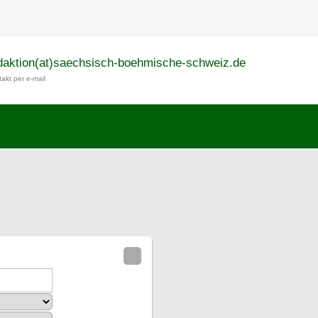
daktion(at)saechsisch-boehmische-schweiz.de
akt per e-mail