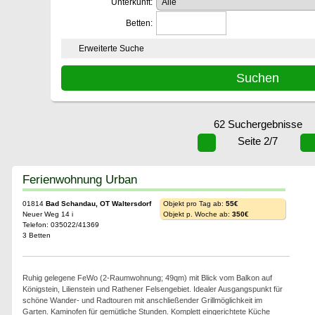
Unterkunft:
Betten:
Erweiterte Suche
62 Suchergebnisse
Seite 2/7
Ferienwohnung Urban
01814
Bad Schandau, OT Waltersdorf
Objekt pro Tag ab:
55€
Neuer Weg 14 i
Objekt p. Woche ab:
350€
Telefon: 035022/41369
3 Betten
Ruhig gelegene FeWo (2-Raumwohnung; 49qm) mit Blick vom Balkon auf
Königstein, Lilienstein und Rathener Felsengebiet. Idealer Ausgangspunkt für
schöne Wander- und Radtouren mit anschließender Grillmöglichkeit im
Garten. Kaminofen für gemütliche Stunden. Komplett eingerichtete Küche