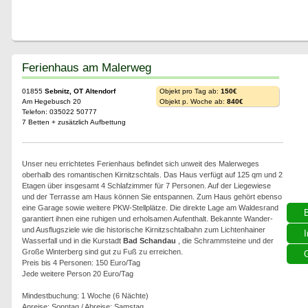
Ferienhaus am Malerweg
01855
Sebnitz, OT Altendorf
Objekt pro Tag ab:
150€
Am Hegebusch 20
Objekt p. Woche ab:
840€
Telefon: 035022 50777
7 Betten + zusätzlich Aufbettung
Unser neu errichtetes Ferienhaus befindet sich unweit des Malerweges
oberhalb des romantischen Kirnitzschtals. Das Haus verfügt auf 125 qm und 2
Etagen über insgesamt 4 Schlafzimmer für 7 Personen. Auf der Liegewiese
und der Terrasse am Haus können Sie entspannen. Zum Haus gehört ebenso
eine Garage sowie weitere PKW-Stellplätze. Die direkte Lage am Waldesrand
garantiert ihnen eine ruhigen und erholsamen Aufenthalt. Bekannte Wander-
und Ausflugsziele wie die historische Kirnitzschtalbahn zum Lichtenhainer
I
Wasserfall und in die Kurstadt
Bad Schandau
, die Schrammsteine und der
Große Winterberg sind gut zu Fuß zu erreichen.
G
Preis bis 4 Personen: 150 Euro/Tag
Jede weitere Person 20 Euro/Tag
Mindestbuchung: 1 Woche (6 Nächte)
Anreise: Sonntag / Abreise: Samstag