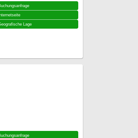
Buchungsanfrage
nternetseite
eografische Lage
Buchungsanfrage