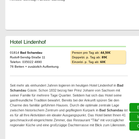
Hotel Lindenhof
01814
Bad Schandau
Person pro Tag ab:
44,50€
Rudolf-Sendig-Straße 11
Doppelzi. p. Tag ab:
89€
Telefon: 035022 4890
Einzelzi. p. Tag ab:
60€
76 Betten + zusätzlich Aufbettung
Seit mehr als einhundert Jahren logieren im heutigen Hotel Lindenhof in
Bad
Schandau
Gäste. Schon 1832 bezog hier Prinz Johann von Sachsen mit
seiner Familie für mehrere Tage Quartier. Seitdem hat sich das Hotel seine
gastfreundliche Tradition bewahrt. Bereits bei der Ankunft spüren Sie den
Charme des familiär geführten Hauses. Durch die optimale zentrale Lage
zwischen historischem Zentrum und gepflegtem Kurpark in
Bad Schandau
ist
es für all Ihre Aktivitäten ein idealer Ausgangspunkt. Das Hotel bietet Ihnen 41
I
geschmackvoll eingerichtete Zimmer, das Restaurant "Tilia" mit vorzüglicher
regionaler Küche und eine großzügige Dachterrasse mit Blick zum Lilienstein.
G