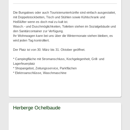
Die Bungalows oder auch Touristenunterkünfte sind einfach ausgestattet,
mit Doppelstockbetten, Tisch und Stühlen sowie Kühlschrank und
Heißlüfter wenn es doch mal zu kalt ist.
Wasch.- und Duschmöglichkeiten, Toiletten stehen im Sozialgebäude und
den Sanitärcontainer zur Verfügung.
Ihr Wohnwagen kann bei uns über die Wintermonate stehen bleiben, es
wird jeden Tag kontrolliert.
Der Platz ist von 30. März bis 31. Oktober geöffnet.
* Campingfläche mit Stromanschluss, Kochgelegenheit, Grill- und
Lagerfeuerplatz
* Shopangebot, Zeitungsservice, Parkflächen
* Elektroanschlüsse, Waschmaschine
Herberge Ochelbaude