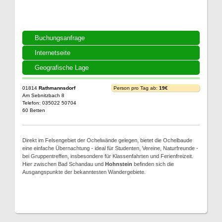
Buchungsanfrage
Internetseite
Geografische Lage
01814
Rathmannsdorf
Person pro Tag ab:
19€
Am Sebnitzbach 8
Telefon: 035022 50704
60 Betten
Direkt im Felsengebiet der Ochelwände gelegen, bietet die Ochelbaude
eine einfache Übernachtung - ideal für Studenten, Vereine, Naturfreunde -
bei Gruppentreffen, insbesondere für Klassenfahrten und Ferienfreizeit.
Hier zwischen Bad Schandau und
Hohnstein
befinden sich die
Ausgangspunkte der bekanntesten Wandergebiete.