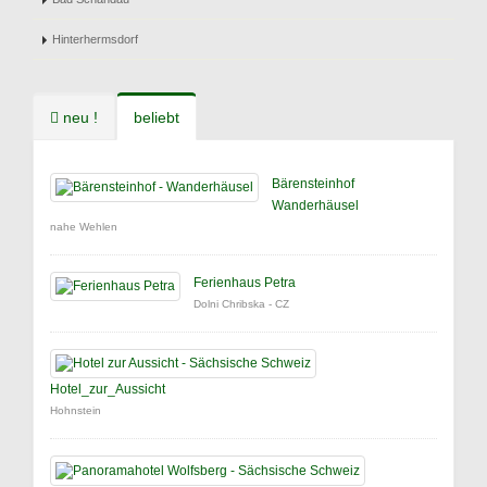
Hinterhermsdorf
neu !
beliebt
Bärensteinhof
Wanderhäusel
nahe Wehlen
Ferienhaus Petra
Dolni Chribska - CZ
Hotel_zur_Aussicht
Hohnstein