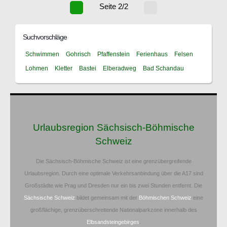
Seite 2/2
Suchvorschläge
Schwimmen
Gohrisch
Pfaffenstein
Ferienhaus
Felsen
Lohmen
Kletter
Bastei
Elberadweg
Bad Schandau
Urlaubsregion Sächsisch-Böhmische
Schweiz
Die Sächsisch-Böhmische Schweiz ist eine grenzübergreifende
Urlaubsregion. Durch eine optimale Verkehrsanbindung über die A17 sind
Großstädte wie Prag und Dresden nur ein bis zwei Stunden entfernt. Die
Sächsische Schweiz
bildet gemeinsam mit der
Böhmischen Schweiz
eine
großflächige, grenzüberschreitende Nationalparkzone innerhalb des
Elbsandsteingebirges
.