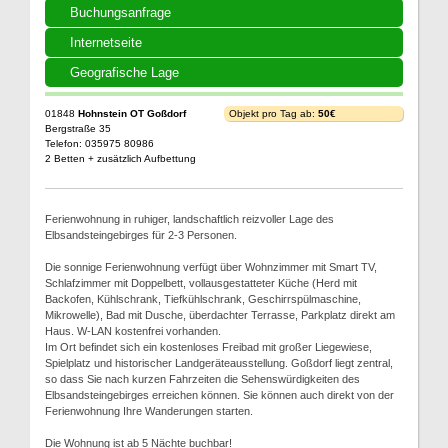
Buchungsanfrage
Internetseite
Geografische Lage
01848
Hohnstein OT Goßdorf
Objekt pro Tag ab:
50€
Bergstraße 35
Telefon: 035975 80986
2 Betten + zusätzlich Aufbettung
Ferienwohnung in ruhiger, landschaftlich reizvoller Lage des
Elbsandsteingebirges für 2-3 Personen.
Die sonnige Ferienwohnung verfügt über Wohnzimmer mit Smart TV,
Schlafzimmer mit Doppelbett, vollausgestatteter Küche (Herd mit
Backofen, Kühlschrank, Tiefkühlschrank, Geschirrspülmaschine,
Mikrowelle), Bad mit Dusche, überdachter Terrasse, Parkplatz direkt am
Haus. W-LAN kostenfrei vorhanden.
Im Ort befindet sich ein kostenloses Freibad mit großer Liegewiese,
Spielplatz und historischer Landgeräteausstellung. Goßdorf liegt zentral,
so dass Sie nach kurzen Fahrzeiten die Sehenswürdigkeiten des
Elbsandsteingebirges erreichen können. Sie können auch direkt von der
Ferienwohnung Ihre Wanderungen starten.
Die Wohnung ist ab 5 Nächte buchbar!