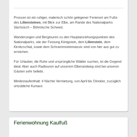
Prossen ist ein ruhiger, malerisch schön gelegener Ferienort am Fuße
des
Liliensteines
, mit Blick zur Elbe, am Rande des Nationalparks
Sächsisch – Böhmische Schweiz.
Wanderungen und Bergtouren zu den Hauptanziehungspunkten des
Nationalparks, wie der Festung Königstein, dem
Lilienstein
, dem
Kirnitzschtal, sowie dem Schrammsteinmassiv sind von hier aus gut zu
erreichen.
Für Urlauber, die Ruhe und ursprüngliche Wälder suchen, ist die Gegend
ideal. Aber auch Radtouren auf unserem Elberandweg sind bei unseren
Gästen sehr beliebt.
Mindestaufenthalt: 4 Nächte Vermietung, von April bis Oktober, zuzüglich
ortsübliche Kurtaxe
Ferienwohnung Kaulfuß