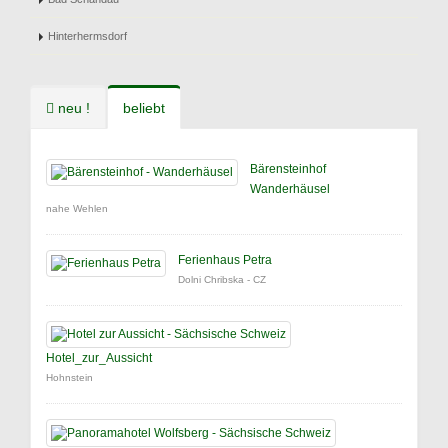
Hinterhermsdorf
neu !
beliebt
Bärensteinhof
Wanderhäusel
nahe Wehlen
Ferienhaus Petra
Dolni Chribska - CZ
Hotel_zur_Aussicht
Hohnstein