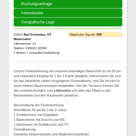
Buchungsanfrage
Internetseite
Geografische Lage
01814
Bad Schandau, OT
Objekt pro Tag ab:
55€
Waltersdorf
Liliensteinstr. 21
Telefon: 035022 40596
2 Betten + zusätzlich Aufbettung
Unsere Ferienwohnung auf unserem ehemaligen Bauernhof ist mit 50 qm
und separatem Eingang für 2 bis 3 Gäste geeignet. Interessieren Sie sich
für das bäuerliche Leben vergangener Generationen, sind Sie herzlich in
unser kleines Bauernmuseum eingeladen. Von der Terrasse können Sie
den schönen Ausblick zum
Lilienstein
und über das Elbtal zu den
Bärensteinen und den Rauenstein genießen.
Beschreibung der Ferienwohnung:
Wohnfläche 50 qm für 2 bis 3 Gäste
1 Schlafzimmer mit Doppelbett
1 Badezimmer mit Dusche und WC
1 Wohnraum mit Schlafcouch und TV
Zentralheizung
kostenlos Kinderreisebett und Kinderhochstühlchen