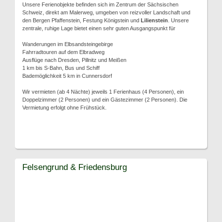
Unsere Ferienobjekte befinden sich im Zentrum der Sächsischen
Schweiz, direkt am Malerweg, umgeben von reizvoller Landschaft und
den Bergen Pfaffenstein, Festung Königstein und
Lilienstein
. Unsere
zentrale, ruhige Lage bietet einen sehr guten Ausgangspunkt für
Wanderungen im Elbsandsteingebirge
Fahrradtouren auf dem Elbradweg
Ausflüge nach Dresden, Pillnitz und Meißen
1 km bis S-Bahn, Bus und Schiff
Bademöglichkeit 5 km in Cunnersdorf
Wir vermieten (ab 4 Nächte) jeweils 1 Ferienhaus (4 Personen), ein
Doppelzimmer (2 Personen) und ein Gästezimmer (2 Personen). Die
Vermietung erfolgt ohne Frühstück.
Felsengrund & Friedensburg