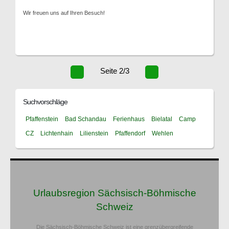
Wir freuen uns auf Ihren Besuch!
Seite 2/3
Suchvorschläge
Pfaffenstein
Bad Schandau
Ferienhaus
Bielatal
Camp
CZ
Lichtenhain
Lilienstein
Pfaffendorf
Wehlen
Urlaubsregion Sächsisch-Böhmische
Schweiz
Die Sächsisch-Böhmische Schweiz ist eine grenzübergreifende