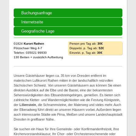
Buchungsanfrage
Internetseite
Geografische Lage
01824
Kurort Rathen
Person pro Tag ab:
30€
Pötzschaer Weg 4-7
Doppelzi. p. Tag ab:
52€
Telefon: 035021 99930
Einzelzi. p. Tag ab:
30€
130 Betten + zusätzlich Aufbettung
Unsere Gästehäuser liegen ca. 35 km von Dresden entfernt im
malerischen Luftkurort Rathen mitten in der landschaftlich reizvollen
Sächsischen Schweiz. Von unseren Gästehäusern aus können Sie einen
direkten Ausblick auf die Elbe und die Bastei, eine der bekanntesten
Sehenswürdigkeiten des Elbsandsteingebirges, genießen. Es bieten sich
zahlreiche Kletter- und Wandermöglichkeiten wie die Festung Königstein,
der
Lilienstein
, die Schrammsteine, der Malerweg und vieles mehr. Auch
der Elberadweg führt direkt an unseren Häusern vorbei. Außerdem liegen
auch interessante Städte wie Pirna, Meißen und unsere Landeshauptstadt
Dresden in greifbarer Nähe.
Sie suchen ein Haus für Ihre Gemeinde- oder Konfirmandenfreizeit, Ihre
Kirchenvorstandsklausur, Ihr Chor- oder Orchesterwochenende oder