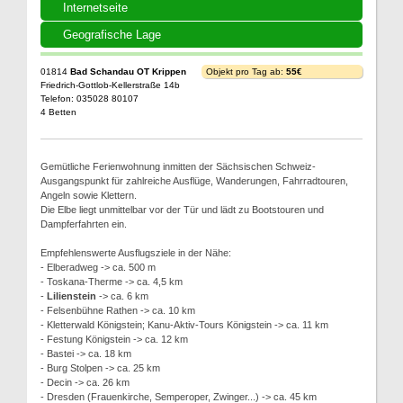
Internetseite
Geografische Lage
01814
Bad Schandau OT Krippen
Objekt pro Tag ab:
55€
Friedrich-Gottlob-Kellerstraße 14b
Telefon: 035028 80107
4 Betten
Gemütliche Ferienwohnung inmitten der Sächsischen Schweiz-
Ausgangspunkt für zahlreiche Ausflüge, Wanderungen, Fahrradtouren,
Angeln sowie Klettern.
Die Elbe liegt unmittelbar vor der Tür und lädt zu Bootstouren und
Dampferfahrten ein.
Empfehlenswerte Ausflugsziele in der Nähe:
- Elberadweg -> ca. 500 m
- Toskana-Therme -> ca. 4,5 km
-
Lilienstein
-> ca. 6 km
- Felsenbühne Rathen -> ca. 10 km
- Kletterwald Königstein; Kanu-Aktiv-Tours Königstein -> ca. 11 km
- Festung Königstein -> ca. 12 km
- Bastei -> ca. 18 km
- Burg Stolpen -> ca. 25 km
- Decin -> ca. 26 km
- Dresden (Frauenkirche, Semperoper, Zwinger...) -> ca. 45 km