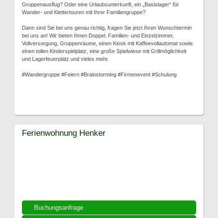
Gruppenausflug? Oder eine Urlaubsunterkunft, ein „Basislager“ für
Wander- und Klettertouren mit Ihrer Familiengruppe?
Dann sind Sie bei uns genau richtig, fragen Sie jetzt Ihren Wunschtermin
bei uns an! Wir bieten Ihnen Doppel, Familien- und Einzelzimmer,
Vollversorgung, Gruppenräume, einen Kiosk mit Kaffeevollautomat sowie
einen tollen Kinderspielplatz, eine große Spielwiese mit Grillmöglichkeit
und Lagerfeuerplatz und vieles mehr.
#Wandergruppe #Feiern #Brainstorming #Firmenevent #Schulung
Ferienwohnung Henker
Buchungsanfrage