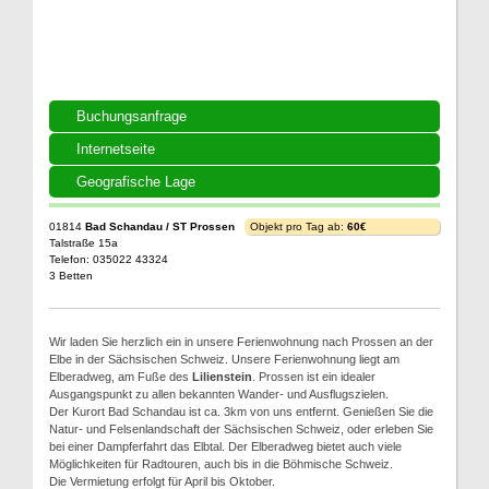
Buchungsanfrage
Internetseite
Geografische Lage
01814
Bad Schandau / ST Prossen
Objekt pro Tag ab:
60€
Talstraße 15a
Telefon: 035022 43324
3 Betten
Wir laden Sie herzlich ein in unsere Ferienwohnung nach Prossen an der
Elbe in der Sächsischen Schweiz. Unsere Ferienwohnung liegt am
Elberadweg, am Fuße des
Lilienstein
. Prossen ist ein idealer
Ausgangspunkt zu allen bekannten Wander- und Ausflugszielen.
Der Kurort Bad Schandau ist ca. 3km von uns entfernt. Genießen Sie die
Natur- und Felsenlandschaft der Sächsischen Schweiz, oder erleben Sie
bei einer Dampferfahrt das Elbtal. Der Elberadweg bietet auch viele
Möglichkeiten für Radtouren, auch bis in die Böhmische Schweiz.
Die Vermietung erfolgt für April bis Oktober.