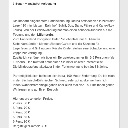
6 Betten + zusätzlich Aufbettung
Die modern eingerichtete Ferienwohnung Ikkuna befindet sich in zentraler
Lage ( 10 min. bis zum Bahnhof, Schiff, Bus, Bahn, Fähre und Kanu-Aktiv
Tours). Von der Ferienwohnung hat man einen schönen Ausblick auf die
Festung und den
Lilienstein
.
Zum Freizeitland Königstein laufen Sie ebenfalls nur 10 Minuten.
Selbstverständlich können Sie den Garten und die Sitzecke für
Lagerfeuer und Grill nutzen. Für die Kinder stehen eine Schaukel und eine
Wippe zur Verfügung.
Zusätzlich verfügen wir über ein Bergsteigerzimmer für 2-3 Personen (ab
1 Nacht). Den Komfort entnehmen Sie bitter unserer Internetseite.
Die Mindestaufenthaltsdauer in der Ferienwohnung beträgt 5 Nächte.
Parkmöglichkeiten befinden sich in ca. 100 Meter Entfernung. Da ich mich
in der Sächsisch-Böhmischen Schweiz sehr gut auskenne, kann ich
Ihnen Wandervorschläge geben oder auch mal eine Tour mit Ihnen gehen.
Wir freuen uns auf Ihren Besuch.
Hier unsere aktuellen Preise:
2 Pers. 60 €
3 Pers. 70 €
4 Pers. 80 €
5 Pers. 85 €
6 Pers. 90 €
Bergsteigerzimmer: 35 €