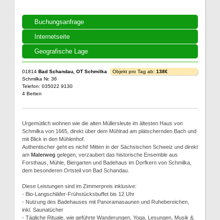
Buchungsanfrage
Internetseite
Geografische Lage
01814
Bad Schandau, OT Schmilka
Objekt pro Tag ab:
138€
Schmilka Nr. 36
Telefon: 035022 9130
4 Betten
Urgemütlich wohnen wie die alten Müllersleute im ältesten Haus von
Schmilka von 1665, direkt über dem Mühlrad am plätschernden Bach und
mit Blick in den Mühlenhof.
Authentischer geht es nicht! Mitten in der Sächsischen Schweiz und direkt
am
Malerweg
gelegen, verzaubert das historische Ensemble aus
Forsthaus, Mühle, Biergarten und Badehaus im Dorfkern von Schmilka,
dem besonderen Ortsteil von Bad Schandau.
Diese Leistungen sind im Zimmerpreis inklusive:
- Bio-Langschläfer-Frühstücksbuffet bis 12 Uhr
- Nutzung des Badehauses mit Panoramasaunen und Ruhebereichen,
inkl. Saunatücher
- Tägliche Rituale, wie geführte Wanderungen, Yoga, Lesungen, Musik &