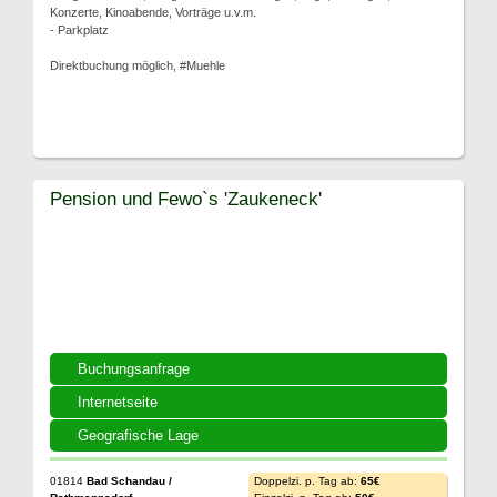
Konzerte, Kinoabende, Vorträge u.v.m.
- Parkplatz
Direktbuchung möglich, #Muehle
Pension und Fewo`s 'Zaukeneck'
Buchungsanfrage
Internetseite
Geografische Lage
01814
Bad Schandau /
Doppelzi. p. Tag ab:
65€