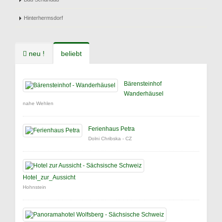
Hinterhermsdorf
neu !
beliebt
Bärensteinhof
Wanderhäusel
nahe Wehlen
Ferienhaus Petra
Dolni Chribska - CZ
Hotel_zur_Aussicht
Hohnstein