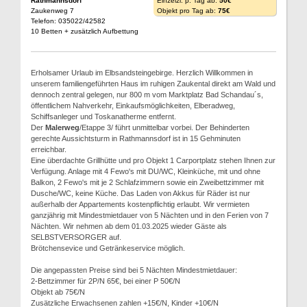
Rathmannsdorf
Einzelzi. p. Tag ab:
50€
Zaukenweg 7
Objekt pro Tag ab:
75€
Telefon: 035022/42582
10 Betten + zusätzlich Aufbettung
Erholsamer Urlaub im Elbsandsteingebirge. Herzlich Willkommen in
unserem familiengeführten Haus im ruhigen Zaukental direkt am Wald und
dennoch zentral gelegen, nur 800 m vom Marktplatz Bad Schandau´s,
öffentlichem Nahverkehr, Einkaufsmöglichkeiten, Elberadweg,
Schiffsanleger und Toskanatherme entfernt.
Der
Malerweg
/Etappe 3/ führt unmittelbar vorbei. Der Behinderten
gerechte Aussichtsturm in Rathmannsdorf ist in 15 Gehminuten
erreichbar.
Eine überdachte Grillhütte und pro Objekt 1 Carportplatz stehen Ihnen zur
Verfügung. Anlage mit 4 Fewo's mit DU/WC, Kleinküche, mit und ohne
Balkon, 2 Fewo's mit je 2 Schlafzimmern sowie ein Zweibettzimmer mit
Dusche/WC, keine Küche. Das Laden von Akkus für Räder ist nur
außerhalb der Appartements kostenpflichtig erlaubt. Wir vermieten
ganzjährig mit Mindestmietdauer von 5 Nächten und in den Ferien von 7
Nächten. Wir nehmen ab dem 01.03.2025 wieder Gäste als
SELBSTVERSORGER auf.
Brötchensevice und Getränkeservice möglich.
Die angepassten Preise sind bei 5 Nächten Mindestmietdauer:
2-Bettzimmer für 2P/N 65€, bei einer P 50€/N
Objekt ab 75€/N
Zusätzliche Erwachsenen zahlen +15€/N, Kinder +10€/N