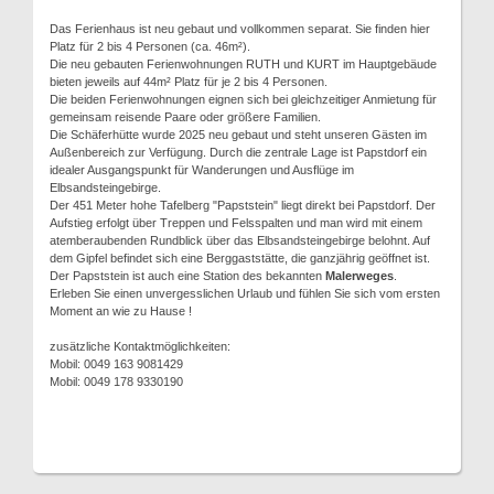
Das Ferienhaus ist neu gebaut und vollkommen separat. Sie finden hier
Platz für 2 bis 4 Personen (ca. 46m²).
Die neu gebauten Ferienwohnungen RUTH und KURT im Hauptgebäude
bieten jeweils auf 44m² Platz für je 2 bis 4 Personen.
Die beiden Ferienwohnungen eignen sich bei gleichzeitiger Anmietung für
gemeinsam reisende Paare oder größere Familien.
Die Schäferhütte wurde 2025 neu gebaut und steht unseren Gästen im
Außenbereich zur Verfügung. Durch die zentrale Lage ist Papstdorf ein
idealer Ausgangspunkt für Wanderungen und Ausflüge im
Elbsandsteingebirge.
Der 451 Meter hohe Tafelberg "Papststein" liegt direkt bei Papstdorf. Der
Aufstieg erfolgt über Treppen und Felsspalten und man wird mit einem
atemberaubenden Rundblick über das Elbsandsteingebirge belohnt. Auf
dem Gipfel befindet sich eine Berggaststätte, die ganzjährig geöffnet ist.
Der Papststein ist auch eine Station des bekannten
Malerweges
.
Erleben Sie einen unvergesslichen Urlaub und fühlen Sie sich vom ersten
Moment an wie zu Hause !
zusätzliche Kontaktmöglichkeiten:
Mobil: 0049 163 9081429
Mobil: 0049 178 9330190