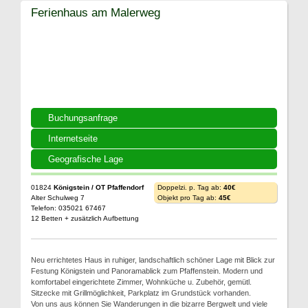
Ferienhaus am Malerweg
Buchungsanfrage
Internetseite
Geografische Lage
01824
Königstein / OT Pfaffendorf
Doppelzi. p. Tag ab:
40€
Alter Schulweg 7
Objekt pro Tag ab:
45€
Telefon: 035021 67467
12 Betten + zusätzlich Aufbettung
Neu errichtetes Haus in ruhiger, landschaftlich schöner Lage mit Blick zur
Festung Königstein und Panoramablick zum Pfaffenstein. Modern und
komfortabel eingerichtete Zimmer, Wohnküche u. Zubehör, gemütl.
Sitzecke mit Grillmöglichkeit, Parkplatz im Grundstück vorhanden.
Von uns aus können Sie Wanderungen in die bizarre Bergwelt und viele