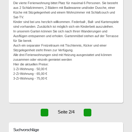
Die vierte Ferienwohnung bittet Platz für maximal 6 Personen. Sie besteht
aus 2 Schlafzimmern, 2 Bädern mit Badewanne und/oder Dusche, einer
Küche mit Sitzgelegenheit und einem Wohnzimmer mit Schlafcouch und
Sat-TV.
Kinder sind bei uns herzlich willkommen. Federball-, Ball- und Kartenspiele
sind vorhanden. Zusätzlich ist möglich sich ein Kinderbett auszuleihen.
In unserem Garten können Sie sich nach Ihren Wanderungen und
Ausflügen entspannen und erholen. Gartenmöbel stehen auf der Terrasse
für Sie bereit.
Auch ein separater Freizeitraum mit Tischtennis, Kicker und einer
Sitzgelegenheit steht Ihnen zur Verfügung.
Alle drei Ferienwohnungen sind mit Heizung ausgestattet und können
zusammen oder einzeln gemietet werden
Hier die aktuellen Preise:
1-Zi-Wohnung - 50,00 €
2-Zi-Wohnung - 65,00 €
3-Zi-Wohnung - 75,00 €
Seite 2/4
Suchvorschläge