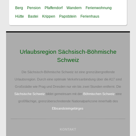
Berg
Pension
Pfaffendorf
Wandern
Ferienwohnung
Hütte
Bastei
Krippen
Papststein
Ferienhaus
Urlaubsregion Sächsisch-Böhmische
Schweiz
Die Sächsisch-Böhmische Schweiz ist eine grenzübergreifende
Urlaubsregion. Durch eine optimale Verkehrsanbindung über die A17 sind
Großstädte wie Prag und Dresden nur ein bis zwei Stunden entfernt. Die
Sächsische Schweiz
bildet gemeinsam mit der
Böhmischen Schweiz
eine
großflächige, grenzüberschreitende Nationalparkzone innerhalb des
Elbsandsteingebirges
.
KONTAKT