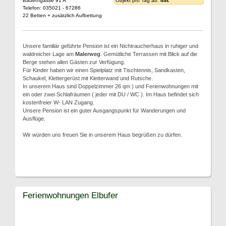
Bauerngasse 91 A
Objekt pro Tag ab:
44€
Telefon: 035021 - 67286
22 Betten + zusätzlich Aufbettung
Unsere familiär geführte Pension ist ein Nichtraucherhaus in ruhiger und
waldreicher Lage am
Malerweg
. Gemütliche Terrassen mit Blick auf die
Berge stehen allen Gästen zur Verfügung.
Für Kinder haben wir einen Spielplatz mit Tischtennis, Sandkasten,
Schaukel, Klettergerüst mit Kletterwand und Rutsche.
In unserem Haus sind Doppelzimmer 26 qm ) und Ferienwohnungen mit
ein oder zwei Schlafräumen ( jeder mit DU / WC ). Im Haus befindet sich
kostenfreier W- LAN Zugang.
Unsere Pension ist ein guter Ausgangspunkt für Wanderungen und
Ausflüge.
Wir würden uns freuen Sie in unserem Haus begrüßen zu dürfen.
Ferienwohnungen Elbufer