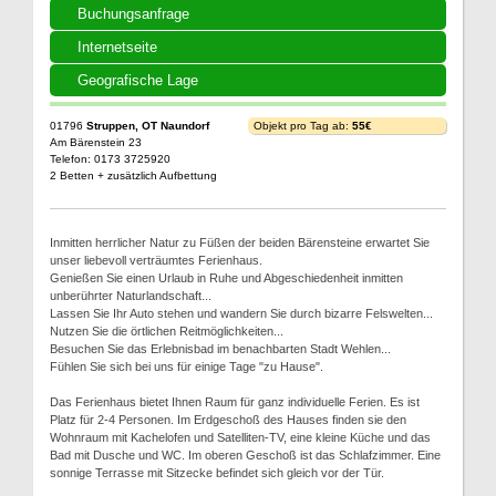
Buchungsanfrage
Internetseite
Geografische Lage
01796
Struppen, OT Naundorf
Objekt pro Tag ab:
55€
Am Bärenstein 23
Telefon: 0173 3725920
2 Betten + zusätzlich Aufbettung
Inmitten herrlicher Natur zu Füßen der beiden Bärensteine erwartet Sie
unser liebevoll verträumtes Ferienhaus.
Genießen Sie einen Urlaub in Ruhe und Abgeschiedenheit inmitten
unberührter Naturlandschaft...
Lassen Sie Ihr Auto stehen und wandern Sie durch bizarre Felswelten...
Nutzen Sie die örtlichen Reitmöglichkeiten...
Besuchen Sie das Erlebnisbad im benachbarten Stadt Wehlen...
Fühlen Sie sich bei uns für einige Tage "zu Hause".
Das Ferienhaus bietet Ihnen Raum für ganz individuelle Ferien. Es ist
Platz für 2-4 Personen. Im Erdgeschoß des Hauses finden sie den
Wohnraum mit Kachelofen und Satelliten-TV, eine kleine Küche und das
Bad mit Dusche und WC. Im oberen Geschoß ist das Schlafzimmer. Eine
sonnige Terrasse mit Sitzecke befindet sich gleich vor der Tür.