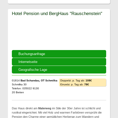
Hotel Pension und BergHaus "Rauschenstein"
Buchungsanfrage
Internetseite
Geografische Lage
01814
Bad Schandau, OT Schmilka
Doppelzi. p. Tag ab:
108€
Schmilka 30
Einzelzi. p. Tag ab:
78€
Telefon: 035022 9130
20 Betten
Das Haus direkt am
Malerweg
im Stile der 30er Jahre ist schlicht und
rustikal eingerichtet. Mit viel Holz und warmen Farbtönen versprüht die
Pension den Charme einer gemütlichen Herberge zum Wandern und