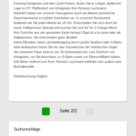
Festung Königstein und dem Quirl-Felsen, finden Sie in ruhiger, idyllischer
Lage im OT Pfaffendorf von Königstein Ihre Pension Lachmann.
Natürlich bieten wir unseren Hausgästen auch am Abend sächsische
Hausmannskost zu kühlen Getränken an. In unserem Restaurant
bedienen wir Sie jeden Abend ab 18 Uhr. Entscheiden Sie sich doch für
unser Halbpension-Spezial und suchen Sie sich für Ihr 2-Gänge-Menü
Ihre Gerichte aus der gesamten Karte heraus! Egal ob a la carte oder als
Halbpension, Sie entscheiden ganz flexibel!
Keine Elbnebel, keine Lärmbelästigung durch große Straßen oder S-Bahn,
beim Aufwachen hören Sie nur das Gezwitscher der heimischen Vögel.
Von unserem Haus sind es nur 20 Gehminuten bis zum Zentrum von
Königstein, wo Sie Anschluss zu S-Bahn sowie zur Elbeschifffahrt haben.
200 Meter entfernt von Ihrer Pension Lachmann befindet sich zudem eine
Bushaltestelle.
Direktbuchung möglich.
Seite 2/2
Suchvorschläge