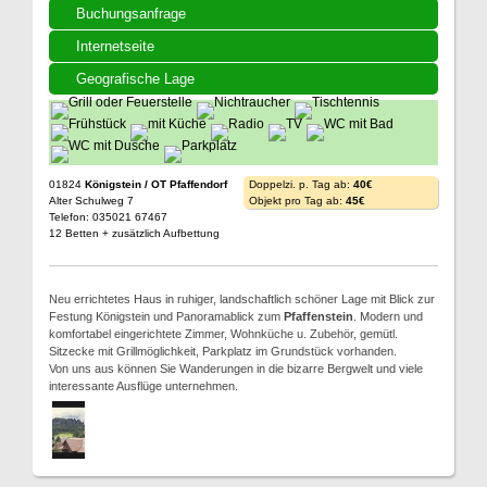
Buchungsanfrage
Internetseite
Geografische Lage
01824
Königstein / OT Pfaffendorf
Doppelzi. p. Tag ab:
40€
Alter Schulweg 7
Objekt pro Tag ab:
45€
Telefon: 035021 67467
12 Betten + zusätzlich Aufbettung
Neu errichtetes Haus in ruhiger, landschaftlich schöner Lage mit Blick zur
Festung Königstein und Panoramablick zum
Pfaffenstein
. Modern und
komfortabel eingerichtete Zimmer, Wohnküche u. Zubehör, gemütl.
Sitzecke mit Grillmöglichkeit, Parkplatz im Grundstück vorhanden.
Von uns aus können Sie Wanderungen in die bizarre Bergwelt und viele
interessante Ausflüge unternehmen.