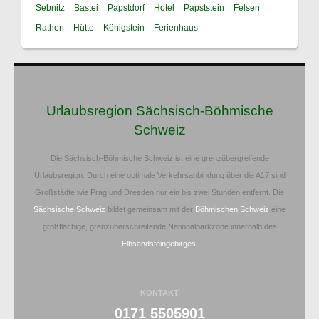
Sebnitz
Bastei
Papstdorf
Hotel
Papststein
Felsen
Rathen
Hütte
Königstein
Ferienhaus
Urlaubsregion Sächsisch-Böhmische
Schweiz
Die Sächsisch-Böhmische Schweiz ist eine grenzübergreifende
Urlaubsregion. Durch eine optimale Verkehrsanbindung über die A17 sind
Großstädte wie Prag und Dresden nur ein bis zwei Stunden entfernt. Die
Sächsische Schweiz
bildet gemeinsam mit der
Böhmischen Schweiz
eine
großflächige, grenzüberschreitende Nationalparkzone innerhalb des
Elbsandsteingebirges
.
KONTAKT
0171 5505901