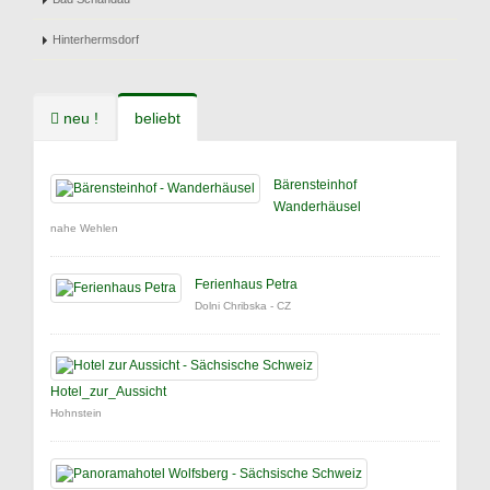
Hinterhermsdorf
neu !
beliebt
Bärensteinhof
Wanderhäusel
nahe Wehlen
Ferienhaus Petra
Dolni Chribska - CZ
Hotel_zur_Aussicht
Hohnstein