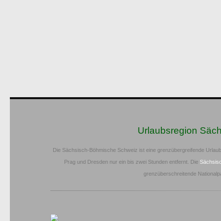
Urlaubsregion Säc
Die Sächsisch-Böhmische Schweiz ist eine grenzübergreifende Urlaub
Prag und Dresden nur ein bis zwei Stunden entfernt. Die
Sächsis
grenzüberschreitende Nationalp