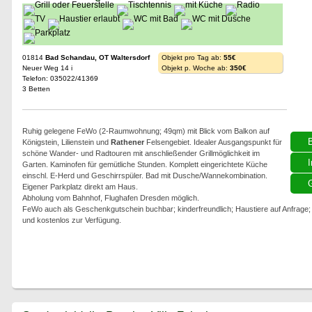
01814
Bad Schandau, OT Waltersdorf
Objekt pro Tag ab:
55€
Neuer Weg 14 i
Objekt p. Woche ab:
350€
Telefon: 035022/41369
3 Betten
Ruhig gelegene FeWo (2-Raumwohnung; 49qm) mit Blick vom Balkon auf
Königstein, Lilienstein und
Rathener
Felsengebiet. Idealer Ausgangspunkt für
schöne Wander- und Radtouren mit anschließender Grillmöglichkeit im
I
Garten. Kaminofen für gemütliche Stunden. Komplett eingerichtete Küche
einschl. E-Herd und Geschirrspüler. Bad mit Dusche/Wannekombination.
G
Eigener Parkplatz direkt am Haus.
Abholung vom Bahnhof, Flughafen Dresden möglich.
FeWo auch als Geschenkgutschein buchbar; kinderfreundlich; Haustiere auf Anfrage;
und kostenlos zur Verfügung.