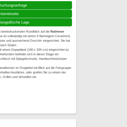
Buchungsanfrage
nternetseite
eografische Lage
n beeindruckenden Rundblick auf die
Rathener
e ist vollständig mit einem 4-flammigem Ceranherd,
er und ausreichend Geschirr eingerichtet. Sie hat
 nach Süden.
einem Doppelbett (180 x 200 cm) eingerichtet ist.
Außerdem befindet sich in dieser Etage ein
chtisch mit Spiegelschrank, Handtuchheizkörper
afenster im Ostgiebel mit Blick auf die Felsgruppe
haften Ausblicke, oder greifen Sie zu einem der
 Grillen und Verweilen ein.