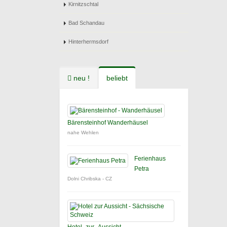
Kirnitzschtal
Bad Schandau
Hinterhermsdorf
neu !
beliebt
Bärensteinhof Wanderhäusel
nahe Wehlen
Ferienhaus
Petra
Dolni Chribska - CZ