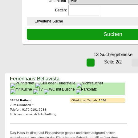
Unterkunft:
Betten:
Erweiterte Suche
13 Suchergebnisse
Seite 2/2
Ferienhaus Bellavista
01824
Rathen
Objekt pro Tag ab:
149€
Zum Grünbach 1
Telefon: 0176 5101 6688
6 Betten + zusätzlich Aufbettung
Das Haus ist direkt auf Elbsandstein gebaut und bietet aufgrund seiner
exponierten Lage mitten in der Sächsischen Schweiz ca. 45 m über dem