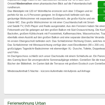
Ortsteil
Niederrathen
einen phantastischen Blick auf die Felsenlandschaft
rundherum.
Das Mietobjekt mit 120 m² Wohnfläche erstreckt sich über 3 Etagen und ist
I
perfekt für bis zu 6 Personen geeignet. Im Erdgeschoß befindet sich das
G
geräumige Wohnzimmer mit separatem Essbereich, die große Küche und ein
Gäste-WC. Das große Wohnzimmer ist mit einer Couchlandschaft mit Smart-
und Satelit-TV, DVD-Player und Radio ausgestattet. Aus den Fenstern haben Sie eine
Felsenwelt und Sie gelangen auf den großen Balkon mit Süd-Ostausrichtung. Die Küch
Backofen, großem Kühlschrank mit Frosteinheit, Kaffeemaschine, Wasserkocher, Toast
ebenfalls einen Austritt auf den großen Balkon und eine separate überdachte Veranda
Im ersten Obergeschoß befinden sich: Das Schlafzimmer Richtung Osten, welches mit 
Das Schlafzimmer mit Westausrichtung verfügt über zwei Einzelbetten (90 x 200 cm). 
großzügiges Tageslicht-Badezimmer mit ebenerdiger XL- Dusche, Toilette, Doppelwas
und Föhn.
Im Dachgeschoss schließt sich unser Dachstudio mit einem Schlafsofa an. Ein Panoram
des Gamrig lässt Sie unvergessliche Sonnenaufgänge erleben. Genießen Sie die traum
Bücher der Bibliothek. Im Garten lädt die Terrasse mit großem Esstisch zum Genießen,
Mindestaufenthalt 5 Nächte - kürzere Aufenthalte mit Aufpreis auf Anfrage
Ferienwohnung Urban