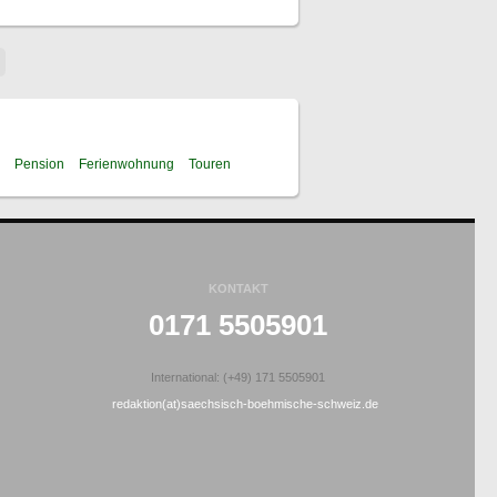
Pension
Ferienwohnung
Touren
KONTAKT
0171 5505901
International: (+49) 171 5505901
redaktion(at)saechsisch-boehmische-schweiz.de