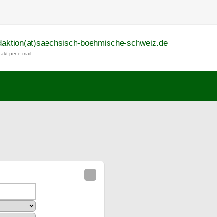
daktion(at)saechsisch-boehmische-schweiz.de
akt per e-mail