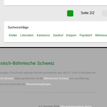
Seite 2/2
Suchvorschläge
Kletter
Lilienstein
Kamenice
Gasthof
Krippen
Papstdorf
Wellness
hsisch-Böhmische Schweiz
sregion. Durch eine optimale Verkehrsanbindung über die A17 sind Großstädte wie
che Schweiz
bildet gemeinsam mit der
Böhmischen Schweiz
eine großflächige,
arkzone innerhalb des
Elbsandsteingebirges
.
© Copyright 2026,
Elbsandsteingebirge Verlag