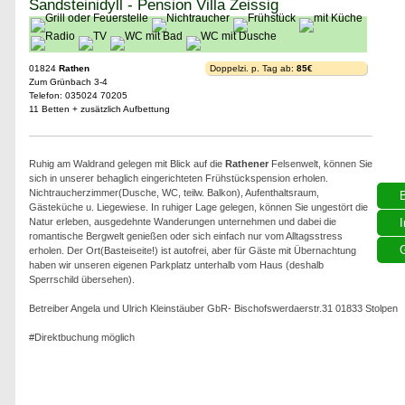
Sandsteinidyll - Pension Villa Zeissig
01824
Rathen
Doppelzi. p. Tag ab:
85€
Zum Grünbach 3-4
Telefon: 035024 70205
11 Betten + zusätzlich Aufbettung
Ruhig am Waldrand gelegen mit Blick auf die
Rathener
Felsenwelt, können Sie
sich in unserer behaglich eingerichteten Frühstückspension erholen.
Nichtraucherzimmer(Dusche, WC, teilw. Balkon), Aufenthaltsraum,
Gästeküche u. Liegewiese. In ruhiger Lage gelegen, können Sie ungestört die
Natur erleben, ausgedehnte Wanderungen unternehmen und dabei die
I
romantische Bergwelt genießen oder sich einfach nur vom Alltagsstress
G
erholen. Der Ort(Basteiseite!) ist autofrei, aber für Gäste mit Übernachtung
haben wir unseren eigenen Parkplatz unterhalb vom Haus (deshalb
Sperrschild übersehen).
Betreiber Angela und Ulrich Kleinstäuber GbR- Bischofswerdaerstr.31 01833 Stolpen
#Direktbuchung möglich