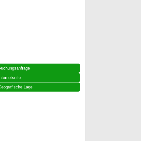
Buchungsanfrage
nternetseite
eografische Lage