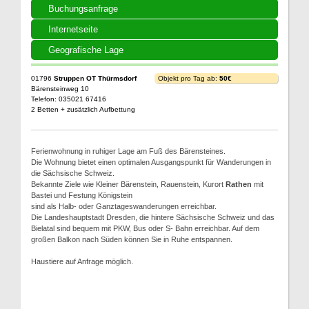
Buchungsanfrage
Internetseite
Geografische Lage
01796
Struppen OT Thürmsdorf
Objekt pro Tag ab:
50€
Bärensteinweg 10
Telefon: 035021 67416
2 Betten + zusätzlich Aufbettung
Ferienwohnung in ruhiger Lage am Fuß des Bärensteines.
Die Wohnung bietet einen optimalen Ausgangspunkt für Wanderungen in
die Sächsische Schweiz.
Bekannte Ziele wie Kleiner Bärenstein, Rauenstein, Kurort
Rathen
mit
Bastei und Festung Königstein
sind als Halb- oder Ganztageswanderungen erreichbar.
Die Landeshauptstadt Dresden, die hintere Sächsische Schweiz und das
Bielatal sind bequem mit PKW, Bus oder S- Bahn erreichbar. Auf dem
großen Balkon nach Süden können Sie in Ruhe entspannen.
Haustiere auf Anfrage möglich.