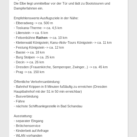
Die Elbe liegt unmittelbar vor der Tür und lädt zu Bootstouren und
Dampferfahrten ein.
Empfehlenswerte Ausflugsziele in der Nähe:
- Elberadweg -> ca. 500 m
- Toskana-Therme -> ca. 4,5 km
- Lilienstein -> ca. 6 km
- Felsenbühne
Rathen
-> ca. 10 km
- Kletterwald Königstein; Kanu-Aktiv-Tours Königstein -> ca. 11 km
- Festung Königstein -> ca. 12 km
- Bastei -> ca. 18 km
- Burg Stolpen -> ca. 25 km
- Decin -> ca. 26 km
- Dresden (Frauenkirche, Semperoper, Zwinger...) -> ca. 45 km
- Prag -> ca. 150 km
Öffentliche Verkehrsanbindung:
- Bahnhof Krippen in 8 Minuten fußläufig zu erreichen (Dresden
Hauptbahnhof mit der S1 in 50 min erreichbar)
- Busverbindung
- Fähre
- nächste Schiffsanlegestelle in Bad Schandau
Ausstattung:
- separater Eingang
- Brötchenservice
- Kinderbett auf Anfrage
- WLAN vorhanden