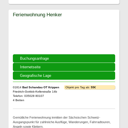
Ferienwohnung Henker
Buchungsanfrage
Internetseite
Geografische Lage
01814
Bad Schandau OT Krippen
Objekt pro Tag ab:
55€
Friedrich-Gottlob-Kellerstraße 14b
Telefon: 035028 80107
4 Betten
Gemütliche Ferienwohnung inmitten der Sächsischen Schweiz-
Ausgangspunkt für zahlreiche Ausflüge, Wanderungen, Fahrradtouren,
Angeln sowie Klettern.