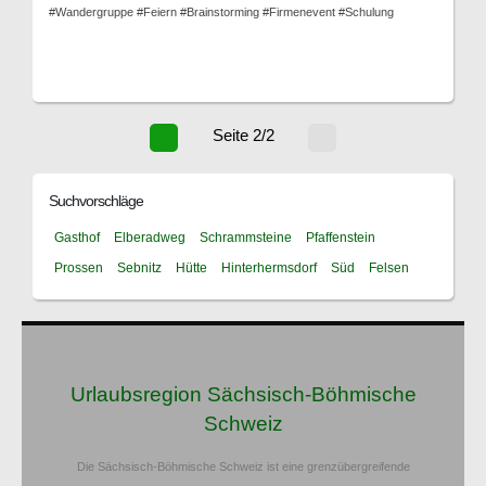
#Wandergruppe #Feiern #Brainstorming #Firmenevent #Schulung
Seite 2/2
Suchvorschläge
Gasthof
Elberadweg
Schrammsteine
Pfaffenstein
Prossen
Sebnitz
Hütte
Hinterhermsdorf
Süd
Felsen
Urlaubsregion Sächsisch-Böhmische
Schweiz
Die Sächsisch-Böhmische Schweiz ist eine grenzübergreifende