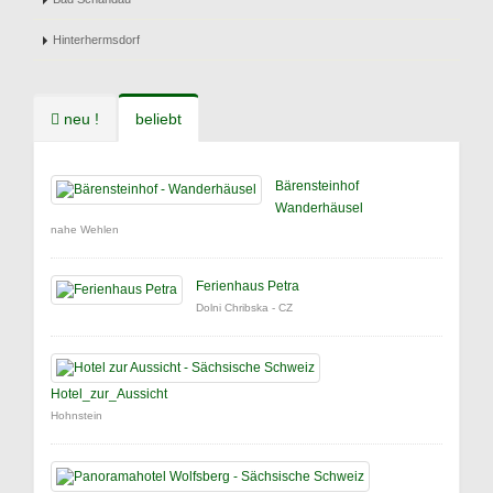
Hinterhermsdorf
neu !
beliebt
Bärensteinhof
Wanderhäusel
nahe Wehlen
Ferienhaus Petra
Dolni Chribska - CZ
Hotel_zur_Aussicht
Hohnstein