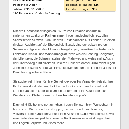
01824
Kurort Rathen
Person pro Tag ab:
30€
Pötzschaer Weg 4-7
Doppelzi. p. Tag ab:
52€
Telefon: 035021 99930
Einzelzi. p. Tag ab:
30€
130 Betten + zusätzlich Aufbettung
Unsere Gästehäuser liegen ca. 35 km von Dresden entfernt im
malerischen Luftkurort
Rathen
mitten in der landschaftlich reizvollen
Sächsischen Schweiz. Von unseren Gästehäusern aus können Sie einen
direkten Ausblick auf die Elbe und die Bastei, eine der bekanntesten
Sehenswürdigkeiten des Elbsandsteingebirges, genießen. Es bieten sich
zahlreiche Kletter- und Wandermöglichkeiten wie die Festung Königstein,
der Lilienstein, die Schrammsteine, der Malerweg und vieles mehr. Auch
der Elberadweg führt direkt an unseren Häusern vorbei. Außerdem liegen
auch interessante Städte wie Pirna, Meißen und unsere Landeshauptstadt
Dresden in greifbarer Nähe.
Sie suchen ein Haus für Ihre Gemeinde- oder Konfirmandenfreizeit, Ihre
Kirchenvorstandsklausur, Ihr Chor- oder Orchesterwochenende oder
Gruppenausflug? Oder eine Urlaubsunterkunft, ein „Basislager“ für
Wander- und Klettertouren mit Ihrer Familiengruppe?
Dann sind Sie bei uns genau richtig, fragen Sie jetzt Ihren Wunschtermin
bei uns an! Wir bieten Ihnen Doppel, Familien- und Einzelzimmer,
Vollversorgung, Gruppenräume, einen Kiosk mit Kaffeevollautomat sowie
einen tollen Kinderspielplatz, eine große Spielwiese mit Grillmöglichkeit
und Lagerfeuerplatz und vieles mehr.