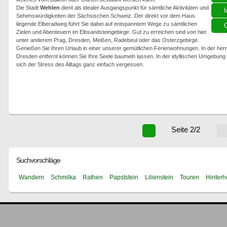
Die Stadt
Wehlen
dient als idealer Ausgangspunkt für sämtliche Aktivitäten und
I
Sehenswürdigkeiten der Sächsischen Schweiz. Der direkt vor dem Haus
liegende Elberadweg führt Sie dabei auf entspanntem Wege zu sämtlichen
G
Zielen und Abenteuern im Elbsandsteingebirge. Gut zu erreichen sind von hier
unter anderem Prag, Dresden, Meißen, Radebeul oder das Osterzgebirge.
Genießen Sie Ihren Urlaub in einer unserer gemütlichen Ferienwohnungen. In der herr
Dresden entfernt können Sie Ihre Seele baumeln lassen. In der idyllischen Umgebun
sich der Stress des Alltags ganz einfach vergessen.
Seite 2/2
Suchvorschläge
Wandern
Schmilka
Rathen
Papststein
Lilienstein
Touren
Hinterh