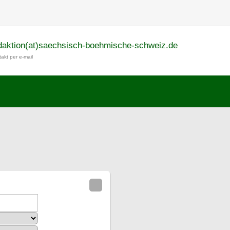
daktion(at)saechsisch-boehmische-schweiz.de
akt per e-mail