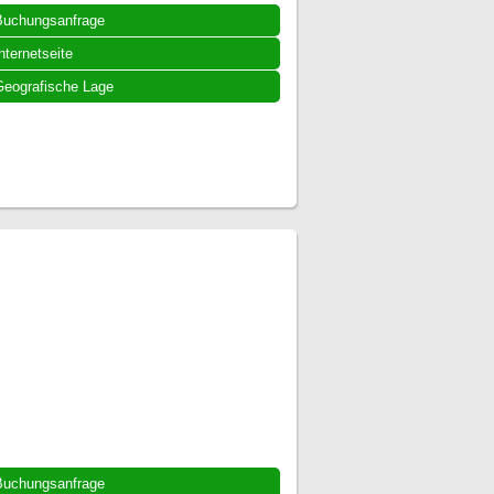
Buchungsanfrage
nternetseite
eografische Lage
Buchungsanfrage