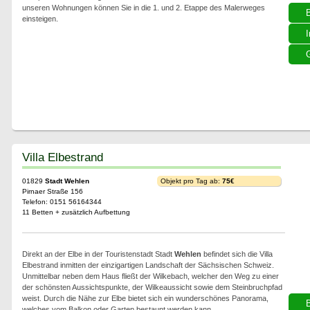
unseren Wohnungen können Sie in die 1. und 2. Etappe des Malerweges
einsteigen.
I
G
Villa Elbestrand
01829
Stadt Wehlen
Objekt pro Tag ab:
75€
Pirnaer Straße 156
Telefon: 0151 56164344
11 Betten + zusätzlich Aufbettung
Direkt an der Elbe in der Touristenstadt Stadt
Wehlen
befindet sich die Villa
Elbestrand inmitten der einzigartigen Landschaft der Sächsischen Schweiz.
Unmittelbar neben dem Haus fließt der Wilkebach, welcher den Weg zu einer
der schönsten Aussichtspunkte, der Wilkeaussicht sowie dem Steinbruchpfad
weist. Durch die Nähe zur Elbe bietet sich ein wunderschönes Panorama,
welches vom Balkon oder Garten bestaunt werden kann.