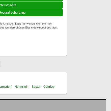
nternetseite
eografische Lage
lich, ruhigen Lage nur wenige Kilometer von
g des wunderschönen Elbsandsteingebirges lässt
ermsdorf
Hohnstein
Bastei
Gohrisch