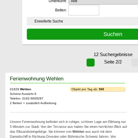
Unterkunft:
Betten:
Erweiterte Suche
12 Suchergebnisse
Seite 2/2
Ferienwohnung Wehlen
01829
Wehlen
Objekt pro Tag ab:
50€
Schöne Aussicht 6
Telefon: 0163 6609287
2 Betten + zusätzlich Aufbettung
Unsere Ferienwohnung befindet sich in ruhiger, schöner Lage am Elbhang nur
5 Minuten zur Stadt. Von der Terrasse aus haben Sie einen herrlichen Blick auf
das Elbsandsteingebirge. Sie können von
Wehlen
aus auch mit dem
Dampfschiff in Richtung Dresden oder Böhmische Schweiz fahren. Von