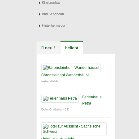
Kirnitzschtal
Bad Schandau
Hinterhermsdorf
neu !
beliebt
Bärensteinhof Wanderhäusel
nahe Wehlen
Ferienhaus
Petra
Dolni Chribska - CZ