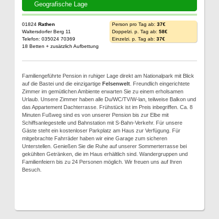
Geografische Lage
01824
Rathen
Person pro Tag ab:
37€
Waltersdorfer Berg 11
Doppelzi. p. Tag ab:
58€
Telefon: 035024 70369
Einzelzi. p. Tag ab:
37€
18 Betten + zusätzlich Aufbettung
Familiengeführte Pension in ruhiger Lage direkt am Nationalpark mit Blick
auf die Bastei und die einzigartige
Felsenwelt
. Freundlich eingerichtete
Zimmer im gemütlichen Ambiente erwarten Sie zu einem erholsamen
Urlaub. Unsere Zimmer haben alle Du/WC/TV/W-lan, teilweise Balkon und
das Appartement Dachterrasse. Frühstück ist im Preis inbegriffen. Ca. 8
Minuten Fußweg sind es von unserer Pension bis zur Elbe mit
Schiffsanlegestelle und Bahnstation mit S-Bahn-Verkehr. Für unsere
Gäste steht ein kostenloser Parkplatz am Haus zur Verfügung. Für
mitgebrachte Fahrräder haben wir eine Garage zum sicheren
Unterstellen. Genießen Sie die Ruhe auf unserer Sommerterrasse bei
gekühlten Getränken, die im Haus erhältlich sind. Wandergruppen und
Familienfeiern bis zu 24 Personen möglich. Wir freuen uns auf Ihren
Besuch.