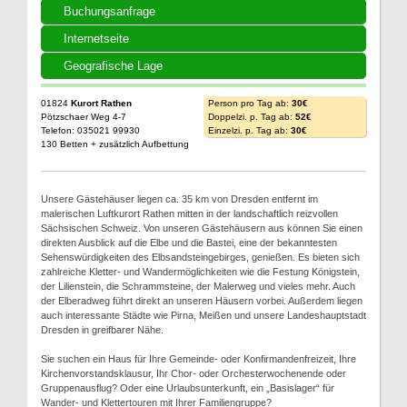
Buchungsanfrage
Internetseite
Geografische Lage
01824
Kurort Rathen
Person pro Tag ab:
30€
Pötzschaer Weg 4-7
Doppelzi. p. Tag ab:
52€
Telefon: 035021 99930
Einzelzi. p. Tag ab:
30€
130 Betten + zusätzlich Aufbettung
Unsere Gästehäuser liegen ca. 35 km von Dresden entfernt im
malerischen Luftkurort Rathen mitten in der landschaftlich reizvollen
Sächsischen Schweiz. Von unseren Gästehäusern aus können Sie einen
direkten Ausblick auf die Elbe und die Bastei, eine der bekanntesten
Sehenswürdigkeiten des Elbsandsteingebirges, genießen. Es bieten sich
zahlreiche Kletter- und Wandermöglichkeiten wie die Festung Königstein,
der Lilienstein, die Schrammsteine, der Malerweg und vieles mehr. Auch
der Elberadweg führt direkt an unseren Häusern vorbei. Außerdem liegen
auch interessante Städte wie Pirna, Meißen und unsere Landeshauptstadt
Dresden in greifbarer Nähe.
Sie suchen ein Haus für Ihre Gemeinde- oder Konfirmandenfreizeit, Ihre
Kirchenvorstandsklausur, Ihr Chor- oder Orchesterwochenende oder
Gruppenausflug? Oder eine Urlaubsunterkunft, ein „Basislager“ für
Wander- und Klettertouren mit Ihrer Familiengruppe?