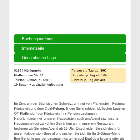
Buchungsanfrage
Internetseite
Geografische Lage
01824
Königstein
Person pro Tag ab:
30€
Pfaffendorfer Str. 44
Doppelzi. p. Tag ab:
56€
Telefon: 035021 597307
Einzelzi. p. Tag ab:
30€
19 Betten + zusätzlich Aufbettung
Im Zentrum der Sächsischen Schweiz, umringt von Pfaffenstein, Festung
Königstein und dem Quirl-
Felsen
, finden Sie in ruhiger, idyllischer Lage im
OT Pfaffendorf von Königstein Ihre Pension Lachmann.
Natürlich bieten wir unseren Hausgästen auch am Abend sächsische
Hausmannskost zu kühlen Getränken an. In unserem Restaurant
bedienen wir Sie jeden Abend ab 18 Uhr. Entscheiden Sie sich doch für
unser Halbpension-Spezial und suchen Sie sich für Ihr 2-Gänge-Menü
Ihre Gerichte aus der gesamten Karte heraus! Egal ob a la carte oder als