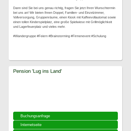
Dann sind Sie bei uns genau richtig, fragen Sie jetzt Ihren Wunschtermin
bei uns an! Wir bieten Ihnen Doppel, Familien- und Einzelzimmer,
Vollversorgung, Gruppenräume, einen Kiosk mit Kaffeevollautomat sowie
einen tollen Kinderspielplatz, eine große Spielwiese mit Grillmöglichkeit
und Lagerfeuerplatz und vieles mehr.
#Wandergruppe #Feiern #Brainstorming #Firmenevent #Schulung
Pension 'Lug ins Land'
Buchungsanfrage
Internetseite