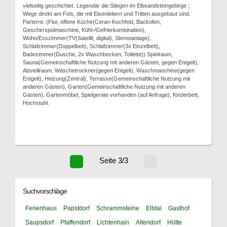
vielseitig geschichtet. Legendär die Stiegen im Elbsandsteingebirge ;
Wege direkt am Fels, die mit Eisenleitern und Tritten ausgebaut sind.
Parterre: (Flur, offene Küche(Ceran-Kochfeld, Backofen,
Geschirrspülmaschine, Kühl-/Gefrierkombination),
Wohn/Esszimmer(TV(Satellit, digital), Stereoanlage),
Schlafzimmer(Doppelbett), Schlafzimmer(3x Einzelbett),
Badezimmer(Dusche, 2x Waschbecken, Toilette)) Spielraum,
Sauna(Gemeinschaftliche Nutzung mit anderen Gästen, gegen Entgelt),
Abstellraum, Wäschetrockner(gegen Entgelt), Waschmaschine(gegen
Entgelt), Heizung(Zentral), Terrasse(Gemeinschaftliche Nutzung mit
anderen Gästen), Garten(Gemeinschaftliche Nutzung mit anderen
Gästen), Gartenmöbel, Spielgeräte vorhanden (auf Anfrage), Kinderbett,
Hochstuhl.
Seite 3/3
Suchvorschläge
Ferienhaus
Papstdorf
Schrammsteine
Elbtal
Gasthof
Saupsdorf
Pfaffendorf
Lichtenhain
Altendorf
Hütte