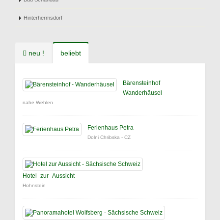
Hinterhermsdorf
neu !
beliebt
Bärensteinhof
Wanderhäusel
nahe Wehlen
Ferienhaus Petra
Dolni Chribska - CZ
Hotel_zur_Aussicht
Hohnstein