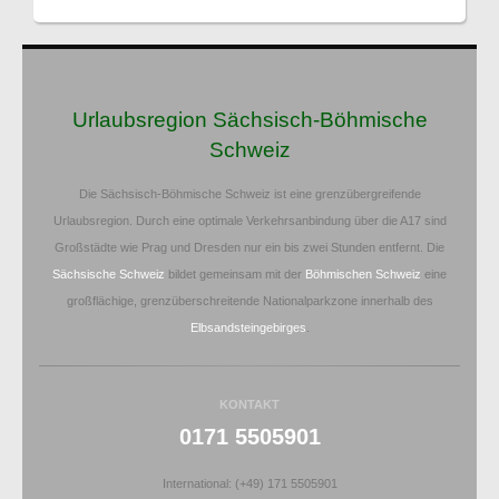
Urlaubsregion Sächsisch-Böhmische
Schweiz
Die Sächsisch-Böhmische Schweiz ist eine grenzübergreifende
Urlaubsregion. Durch eine optimale Verkehrsanbindung über die A17 sind
Großstädte wie Prag und Dresden nur ein bis zwei Stunden entfernt. Die
Sächsische Schweiz
bildet gemeinsam mit der
Böhmischen Schweiz
eine
großflächige, grenzüberschreitende Nationalparkzone innerhalb des
Elbsandsteingebirges
.
KONTAKT
0171 5505901
International: (+49) 171 5505901