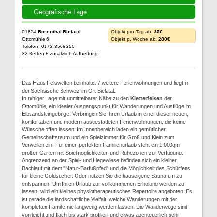
Geografische Lage
01824
Rosenthal Bielatal
Objekt pro Tag ab:
35€
Ottomühle 6
Objekt p. Woche ab:
280€
Telefon: 0173 3508350
32 Betten + zusätzlich Aufbettung
Das Haus Felswelten beinhaltet 7 weitere Ferienwohnungen und liegt in
der Sächsische Schweiz im Ort Bielatal.
In ruhiger Lage mit unmittelbarer Nähe zu den
Kletterfelsen
der
Ottomühle, ein idealer Ausgangspunkt für Wanderungen und Ausflüge im
Elbsandsteingebirge. Verbringen Sie Ihren Urlaub in einer dieser neuen,
komfortablen und modern ausgestatteten Ferienwohnungen, die keine
Wünsche offen lassen. Im Innenbereich laden ein gemütlicher
Gemeinschaftsraum und ein Spielzimmer für Groß und Klein zum
Verweilen ein. Für einen perfekten Familienurlaub steht ein 1.000qm
großer Garten mit Spielmöglichkeiten und Ruhezonen zur Verfügung.
Angrenzend an der Spiel- und Liegewiese befinden sich ein kleiner
Bachlauf mit dem "Natur-Barfußpfad" und die Möglichkeit des Schürfens
für kleine Goldsucher. Oder nutzen Sie die hauseigene Sauna um zu
entspannen. Um Ihren Urlaub zur vollkommenen Erholung werden zu
lassen, wird ein kleines physiotherapeutisches Repertoire angeboten. Es
ist gerade die landschaftliche Vielfalt, welche Wanderungen mit der
kompletten Familie nie langweilig werden lassen. Die Wanderwege sind
von leicht und flach bis stark profiliert und etwas abenteuerlich sehr