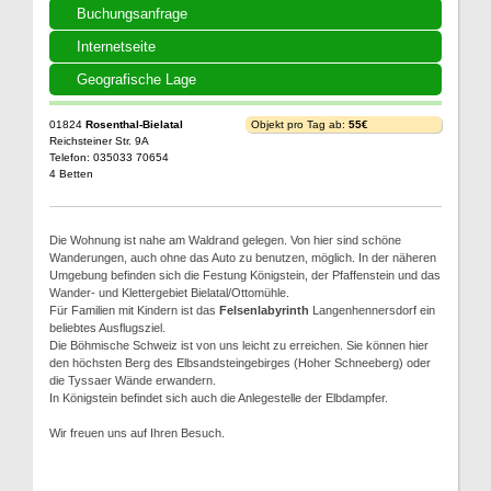
Buchungsanfrage
Internetseite
Geografische Lage
01824
Rosenthal-Bielatal
Objekt pro Tag ab:
55€
Reichsteiner Str. 9A
Telefon: 035033 70654
4 Betten
Die Wohnung ist nahe am Waldrand gelegen. Von hier sind schöne
Wanderungen, auch ohne das Auto zu benutzen, möglich. In der näheren
Umgebung befinden sich die Festung Königstein, der Pfaffenstein und das
Wander- und Klettergebiet Bielatal/Ottomühle.
Für Familien mit Kindern ist das
Felsenlabyrinth
Langenhennersdorf ein
beliebtes Ausflugsziel.
Die Böhmische Schweiz ist von uns leicht zu erreichen. Sie können hier
den höchsten Berg des Elbsandsteingebirges (Hoher Schneeberg) oder
die Tyssaer Wände erwandern.
In Königstein befindet sich auch die Anlegestelle der Elbdampfer.
Wir freuen uns auf Ihren Besuch.