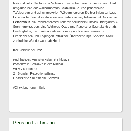
Nationalparks Sächsische Schweiz. Hoch über dem romantischen Elbtal,
umgeben von der weltberühmten Basteibrücke, von prachtvollen
Tafelbergen und geheimnisvollen Wäldern logieren Sie hier in bester Lage.
Es erwarten Sie 64 modern eingerichtete Zimmer, teilweise mit Blick in die
Felsenwelt
, ein Panoramarestaurant mit herrlichem Elbblick, Biergärten &
Sommerterrassen, eine Wellness-Oase und Panorama-Saunalandschaft,
Bowlingbahn, Hochzeitsangebote/Trauungen, Räumlichkeiten für
Festlichkeiten und Tagungen, attraktive Übernachtungs-Specials sowie
zahlreiche Wanderwege ab Hotel.
Ihre Vorteile bei uns:
reichhaltiges Frühstücksbuffet inklusive
kostenfreie Getränke in der Minibar
WLAN kostenfrei
24 Stunden Rezeptionsdienst
Gästekarte Sächsische Schweiz
#Direktbuchung möglich
Pension Lachmann