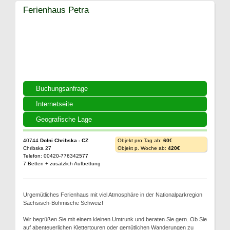
Ferienhaus Petra
Buchungsanfrage
Internetseite
Geografische Lage
40744
Dolni Chribska - CZ
Objekt pro Tag ab:
60€
Chribska 27
Objekt p. Woche ab:
420€
Telefon: 00420-776342577
7 Betten + zusätzlich Aufbettung
Urgemütliches Ferienhaus mit viel Atmosphäre in der Nationalparkregion
Sächsisch-Böhmische Schweiz!
Wir begrüßen Sie mit einem kleinen Umtrunk und beraten Sie gern. Ob Sie
auf abenteuerlichen Klettertouren oder gemütlichen Wanderungen zu