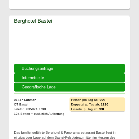
Berghotel Bastei
Buchungsanfrage
Internetseite
Geografische Lage
01847
Lohmen
Person pro Tag ab:
66€
OT Bastei
Doppelzi. p. Tag ab:
132€
Telefon: 035024 7790
Einzelzi. p. Tag ab:
93€
124 Betten + zusätzlich Aufbettung
Das familiengeführte Berghotel & Panoramarestaurant Bastei liegt in
einzigartiger Lage auf dem Bastei-Felsplateau mitten im Herzen des