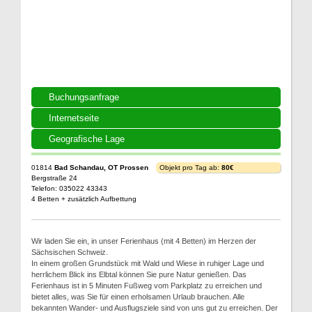
Buchungsanfrage
Internetseite
Geografische Lage
01814
Bad Schandau, OT Prossen
Objekt pro Tag ab:
80€
Bergstraße 24
Telefon: 035022 43343
4 Betten + zusätzlich Aufbettung
Wir laden Sie ein, in unser Ferienhaus (mit 4 Betten) im Herzen der
Sächsischen Schweiz.
In einem großen Grundstück mit Wald und Wiese in ruhiger Lage und
herrlichem Blick ins Elbtal können Sie pure Natur genießen. Das
Ferienhaus ist in 5 Minuten Fußweg vom Parkplatz zu erreichen und
bietet alles, was Sie für einen erholsamen Urlaub brauchen. Alle
bekannten Wander- und Ausflugsziele sind von uns gut zu erreichen. Der