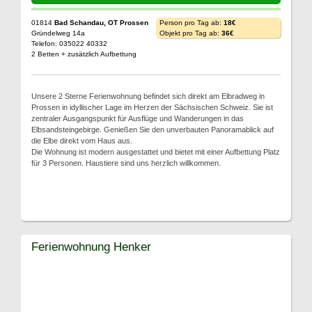
01814
Bad Schandau, OT Prossen
Person pro Tag ab:
18€
Gründelweg 14a
Objekt pro Tag ab:
36€
Telefon: 035022 40332
2 Betten + zusätzlich Aufbettung
Unsere 2 Sterne Ferienwohnung befindet sich direkt am Elbradweg in
Prossen in idyllischer Lage im Herzen der Sächsischen Schweiz. Sie ist
zentraler Ausgangspunkt für Ausflüge und Wanderungen in das
Elbsandsteingebirge. Genießen Sie den unverbauten Panoramablick auf
die Elbe direkt vom Haus aus.
Die Wohnung ist modern ausgestattet und bietet mit einer Aufbettung Platz
für 3 Personen. Haustiere sind uns herzlich willkommen.
Ferienwohnung Henker