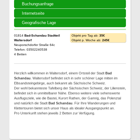
Buchungsanfrage
Internetseite
Geografische Lage
01814
Bad-Schandau Stadtteil
Objekt pro Tag ab:
35€
Waltersdorf
Objekt p. Woche ab:
245€
Neuporschdorfer Straße 64c
Telefon: 03502240538
4 Betten
Herzlich willkommen in Waltersdorf, einem Ortsteil der Stadt
Bad
Schandau
. Waltersdorf befindet sich in sehr schöner Lage mitten im
Elbsandsteingebirge, auch bekannt als Sächsische Schweiz.
Der wohl bekannteste Tafelberg der Sächsischen Schweiz, der Lilienstein,
befindet sich in unmittelbarer Nähe. Ebenso weitere viele sehenswerte
Ausflugsziele, wie die Bastei, Kurort Rathen, der Gamrig, das Polenztal
und natürlich die Stadt
Bad Schandau
. Für Ihre Wanderungen und
Klettertouren bietet sich unser Haus als idealer Ausgangspunkt an.
Pro Unterkunft stehen jeweils 2 Betten zur Verfügung.