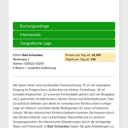
Buchungsanfrage
Internetseite
Geografische Lage
01814
Bad Schandau
Person pro Tag ab:
16,50€
Niederweg 1
Objekt pro Tag ab:
33€
Telefon: 035022 43255
8 Betten + zusätzlich Aufbettung
Wir bieten Ihnen eine komfortable Ferienwohnung 70 m² mit separatem
Eingang im Erdgeschoss. Außerdem ein kleines Ferienhaus, 36 m²
komplett eingerichtet. Zu unserem Ferienobjekt gehört noch ein Bungalow
mit 2 getrennten Schlafzimmern, kleiner Küche und Aufenthaltsraum. Das
Grundstück befindet sich direkt im romantischen Kirnitzschtal in ruhiger
Lage am Wasser und bietet ideale Bedingungen für einen erholsamen
Urlaub. Mit der historischen Kirnitzschtalbahn kommen Sie bequem durch
das Kirnitzschtal bis zum Lichtenhainer Wasserfall und zu anderen
Ausgangspunkten für interessante Wanderungen durch die einzigartige
Natur und Felsenwelt. In
Bad Schandau
haben Sie gute Anbindungen zu