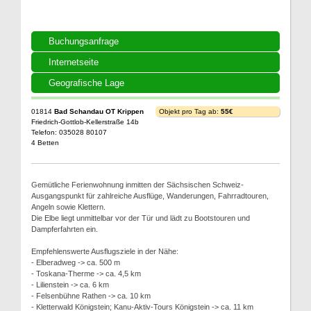
Buchungsanfrage
Internetseite
Geografische Lage
01814
Bad Schandau OT Krippen
Objekt pro Tag ab:
55€
Friedrich-Gottlob-Kellerstraße 14b
Telefon: 035028 80107
4 Betten
Gemütliche Ferienwohnung inmitten der Sächsischen Schweiz-
Ausgangspunkt für zahlreiche Ausflüge, Wanderungen, Fahrradtouren,
Angeln sowie Klettern.
Die Elbe liegt unmittelbar vor der Tür und lädt zu Bootstouren und
Dampferfahrten ein.
Empfehlenswerte Ausflugsziele in der Nähe:
- Elberadweg -> ca. 500 m
- Toskana-Therme -> ca. 4,5 km
- Lilienstein -> ca. 6 km
- Felsenbühne Rathen -> ca. 10 km
- Kletterwald Königstein; Kanu-Aktiv-Tours Königstein -> ca. 11 km