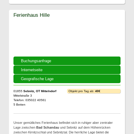
Ferienhaus Hille
Buchungsanfrage
Internetseite
Geografische Lage
01855
Sebnitz, OT Mittelndorf
Objekt pro Tag ab:
40€
Mittelstraße 3
Telefon: 035022 40561
5 Betten
Unser gemütliches Ferienhaus befindet sich in ruhiger aber zentraler
Lage zwischen
Bad Schandau
und Sebnitz auf dem Höhenrücken
zwischen Kirnitzschtal und Sebnitztal. Die herrliche Lage bietet die