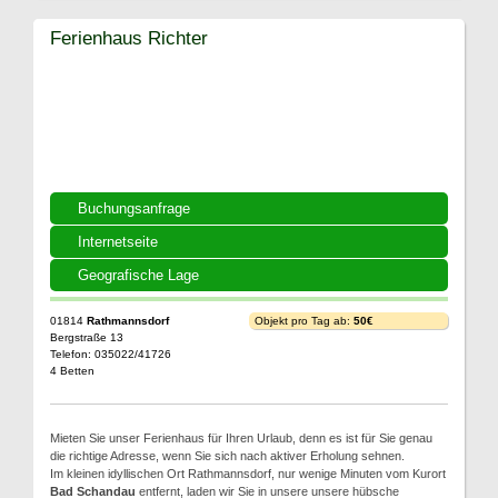
Ferienhaus Richter
Buchungsanfrage
Internetseite
Geografische Lage
01814
Rathmannsdorf
Objekt pro Tag ab:
50€
Bergstraße 13
Telefon: 035022/41726
4 Betten
Mieten Sie unser Ferienhaus für Ihren Urlaub, denn es ist für Sie genau
die richtige Adresse, wenn Sie sich nach aktiver Erholung sehnen.
Im kleinen idyllischen Ort Rathmannsdorf, nur wenige Minuten vom Kurort
Bad Schandau
entfernt, laden wir Sie in unsere unsere hübsche