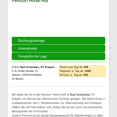
Pension Hönel-Hof
Buchungsanfrage
Internetseite
Geografische Lage
01814
Bad Schandau, OT Krippen
Person pro Tag ab:
50€
F.-G.-Keller-Straße 15
Doppelzi. p. Tag ab:
100€
Telefon: 035028 859600
Einzelzi. p. Tag ab:
65€
15 Betten
Wir laden Sie ein in die Pension "Hönel Hof" in
Bad Schandau
OT
Krippen, im Herzen der Sächsischen Schweiz gelegen. Wir bieten Ihnen 2
Zweibettzimmer und 1 Vierbettzimmer zur Übernachtung mit Frühstück.
Sollten Sie auf Fahrradtour sein, finden Sie bei uns auch ein preiswertes
Bikerquartier bis 4 Personen.
Unsere Pension ist ein idealer Ausgangspunkt für Wanderungen zu allen