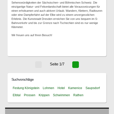
Sehenswürdigkeiten der Sächsischen- und Böhmischen Schweiz. Die
einzigartige Natur- und Felsenlandschaft bietet alle Voraussetzungen für
einen erholsamen und auch aktiven Urlaub. Wandern, Klettern, Radtouren
oder eine Dampferfahrt auf der Elbe wird zu einem unvergesslichen
Erlebnis. Die Kunststadt Dresden erreichen Sie von uns bequem im S-
Bahnverkehr und bis zur Grenze nach Tschechien sind es nur wenige
Kilometer.
Wir freuen uns auf Ihren Besuch!
Seite 1/7
Suchvorschläge
Festung Königstein
Lohmen
Hotel
Kamenice
Saupsdorf
Elbtal
Prossen
Krippen
Schwimmen
Rathen