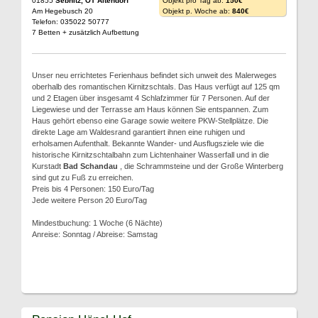
01855
Sebnitz, OT Altendorf
Objekt pro Tag ab:
150€
Am Hegebusch 20
Objekt p. Woche ab:
840€
Telefon: 035022 50777
7 Betten + zusätzlich Aufbettung
Unser neu errichtetes Ferienhaus befindet sich unweit des Malerweges
oberhalb des romantischen Kirnitzschtals. Das Haus verfügt auf 125 qm
und 2 Etagen über insgesamt 4 Schlafzimmer für 7 Personen. Auf der
Liegewiese und der Terrasse am Haus können Sie entspannen. Zum
Haus gehört ebenso eine Garage sowie weitere PKW-Stellplätze. Die
direkte Lage am Waldesrand garantiert ihnen eine ruhigen und
erholsamen Aufenthalt. Bekannte Wander- und Ausflugsziele wie die
historische Kirnitzschtalbahn zum Lichtenhainer Wasserfall und in die
Kurstadt
Bad Schandau
, die Schrammsteine und der Große Winterberg
sind gut zu Fuß zu erreichen.
Preis bis 4 Personen: 150 Euro/Tag
Jede weitere Person 20 Euro/Tag
Mindestbuchung: 1 Woche (6 Nächte)
Anreise: Sonntag / Abreise: Samstag