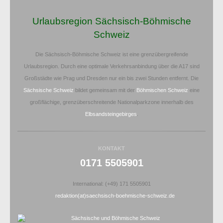
Urlaubsregion Sächsisch-Böhmische
Schweiz
Die Sächsisch-Böhmische Schweiz ist eine grenzübergreifende
Urlaubsregion. Durch eine optimale Verkehrsanbindung über die A17 sind
Großstädte wie Prag und Dresden nur ein bis zwei Stunden entfernt. Die
Sächsische Schweiz
bildet gemeinsam mit der
Böhmischen Schweiz
eine
großflächige, grenzüberschreitende Nationalparkzone innerhalb des
Elbsandsteingebirges
.
KONTAKT
0171 5505901
International: (+49) 171 5505901
redaktion(at)saechsisch-boehmische-schweiz.de