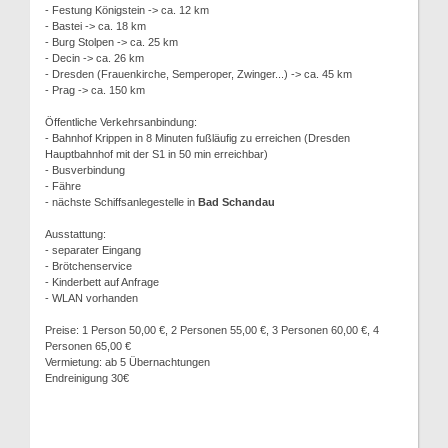
- Festung Königstein -> ca. 12 km
- Bastei -> ca. 18 km
- Burg Stolpen -> ca. 25 km
- Decin -> ca. 26 km
- Dresden (Frauenkirche, Semperoper, Zwinger...) -> ca. 45 km
- Prag -> ca. 150 km
Öffentliche Verkehrsanbindung:
- Bahnhof Krippen in 8 Minuten fußläufig zu erreichen (Dresden
Hauptbahnhof mit der S1 in 50 min erreichbar)
- Busverbindung
- Fähre
- nächste Schiffsanlegestelle in
Bad Schandau
Ausstattung:
- separater Eingang
- Brötchenservice
- Kinderbett auf Anfrage
- WLAN vorhanden
Preise: 1 Person 50,00 €, 2 Personen 55,00 €, 3 Personen 60,00 €, 4
Personen 65,00 €
Vermietung: ab 5 Übernachtungen
Endreinigung 30€