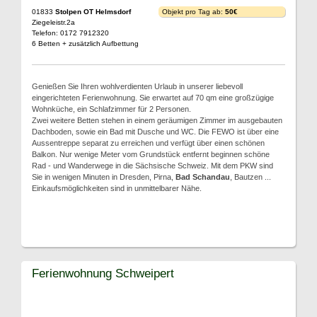
01833
Stolpen OT Helmsdorf
Objekt pro Tag ab:
50€
Ziegeleistr.2a
Telefon: 0172 7912320
6 Betten + zusätzlich Aufbettung
Genießen Sie Ihren wohlverdienten Urlaub in unserer liebevoll
eingerichteten Ferienwohnung. Sie erwartet auf 70 qm eine großzügige
Wohnküche, ein Schlafzimmer für 2 Personen.
Zwei weitere Betten stehen in einem geräumigen Zimmer im ausgebauten
Dachboden, sowie ein Bad mit Dusche und WC. Die FEWO ist über eine
Aussentreppe separat zu erreichen und verfügt über einen schönen
Balkon. Nur wenige Meter vom Grundstück entfernt beginnen schöne
Rad - und Wanderwege in die Sächsische Schweiz. Mit dem PKW sind
Sie in wenigen Minuten in Dresden, Pirna,
Bad Schandau
, Bautzen ...
Einkaufsmöglichkeiten sind in unmittelbarer Nähe.
Ferienwohnung Schweipert