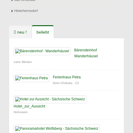
Hinterhermsdorf
neu !
beliebt
Bärensteinhof
Wanderhäusel
nahe Wehlen
Ferienhaus Petra
Dolni Chribska - CZ
Hotel_zur_Aussicht
Hohnstein