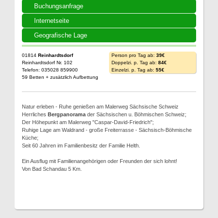
Buchungsanfrage
Internetseite
Geografische Lage
01814
Reinhardtsdorf
Person pro Tag ab:
39€
Reinhardtsdorf Nr. 102
Doppelzi. p. Tag ab:
84€
Telefon: 035028 859900
Einzelzi. p. Tag ab:
55€
59 Betten + zusätzlich Aufbettung
Natur erleben - Ruhe genießen am Malerweg Sächsische Schweiz
Herrliches
Bergpanorama
der Sächsischen u. Böhmischen Schweiz;
Der Höhepunkt am Malerweg "Caspar-David-Friedrich";
Ruhige Lage am Waldrand - große Freiterrasse - Sächsisch-Böhmische
Küche;
Seit 60 Jahren im Familienbesitz der Familie Helth.
Ein Ausflug mit Familienangehörigen oder Freunden der sich lohnt!
Von Bad Schandau 5 Km.