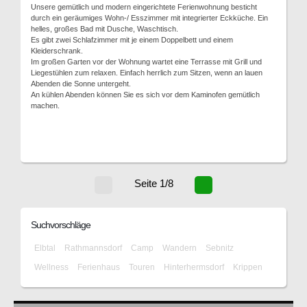
Unsere gemütlich und modern eingerichtete Ferienwohnung besticht
durch ein geräumiges Wohn-/ Esszimmer mit integrierter Eckküche. Ein
helles, großes Bad mit Dusche, Waschtisch.
Es gibt zwei Schlafzimmer mit je einem Doppelbett und einem
Kleiderschrank.
Im großen Garten vor der Wohnung wartet eine Terrasse mit Grill und
Liegestühlen zum relaxen. Einfach herrlich zum Sitzen, wenn an lauen
Abenden die Sonne untergeht.
An kühlen Abenden können Sie es sich vor dem Kaminofen gemütlich
machen.
Seite 1/8
Suchvorschläge
Elbtal
Rathmannsdorf
Camp
Wandern
Sebnitz
Wellness
Ferienhaus
Touren
Hinterhermsdorf
Krippen