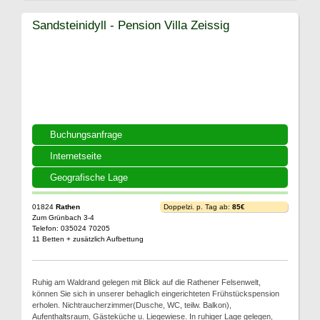
Sandsteinidyll - Pension Villa Zeissig
Buchungsanfrage
Internetseite
Geografische Lage
01824
Rathen
Doppelzi. p. Tag ab:
85€
Zum Grünbach 3-4
Telefon: 035024 70205
11 Betten + zusätzlich Aufbettung
Ruhig am Waldrand gelegen mit Blick auf die Rathener Felsenwelt,
können Sie sich in unserer behaglich eingerichteten Frühstückspension
erholen. Nichtraucherzimmer(Dusche, WC, teilw. Balkon),
Aufenthaltsraum, Gästeküche u. Liegewiese. In ruhiger Lage gelegen,