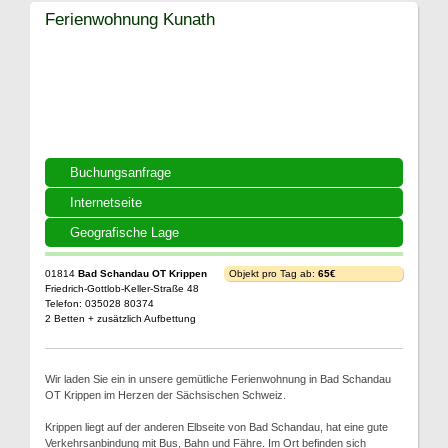
Ferienwohnung Kunath
Buchungsanfrage
Internetseite
Geografische Lage
01814
Bad Schandau OT Krippen
Objekt pro Tag ab:
65€
Friedrich-Gottlob-Keller-Straße 48
Telefon: 035028 80374
2 Betten + zusätzlich Aufbettung
Wir laden Sie ein in unsere gemütliche Ferienwohnung in Bad Schandau
OT Krippen im Herzen der Sächsischen Schweiz.
Krippen liegt auf der anderen Elbseite von Bad Schandau, hat eine gute
Verkehrsanbindung mit Bus, Bahn und Fähre. Im Ort befinden sich