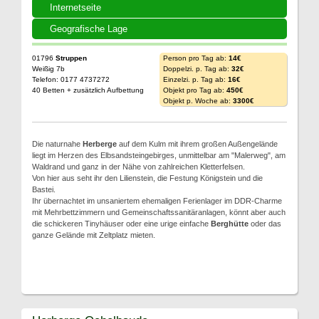
Internetseite
Geografische Lage
01796
Struppen
Person pro Tag ab:
14€
Weißig 7b
Doppelzi. p. Tag ab:
32€
Telefon: 0177 4737272
Einzelzi. p. Tag ab:
16€
40 Betten + zusätzlich Aufbettung
Objekt pro Tag ab:
450€
Objekt p. Woche ab:
3300€
Die naturnahe
Herberge
auf dem Kulm mit ihrem großen Außengelände
liegt im Herzen des Elbsandsteingebirges, unmittelbar am "Malerweg", am
Waldrand und ganz in der Nähe von zahlreichen Kletterfelsen.
Von hier aus seht ihr den Lilienstein, die Festung Königstein und die
Bastei.
Ihr übernachtet im unsaniertem ehemaligen Ferienlager im DDR-Charme
mit Mehrbettzimmern und Gemeinschaftssanitäranlagen, könnt aber auch
die schickeren Tinyhäuser oder eine urige einfache
Berghütte
oder das
ganze Gelände mit Zeltplatz mieten.