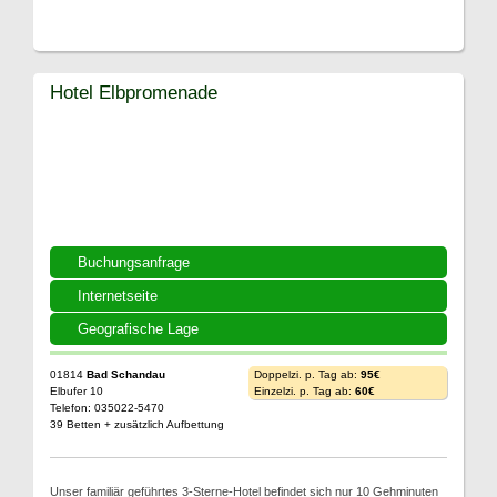
Hotel Elbpromenade
Buchungsanfrage
Internetseite
Geografische Lage
01814
Bad Schandau
Doppelzi. p. Tag ab:
95€
Elbufer 10
Einzelzi. p. Tag ab:
60€
Telefon: 035022-5470
39 Betten + zusätzlich Aufbettung
Unser familiär geführtes 3-Sterne-Hotel befindet sich nur 10 Gehminuten