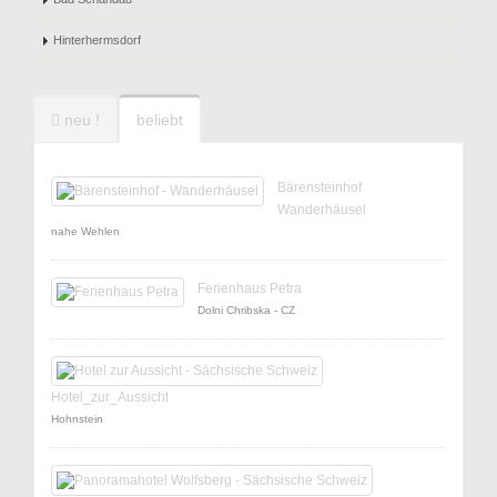
Hinterhermsdorf
neu !
beliebt
Bärensteinhof
Wanderhäusel
nahe Wehlen
Ferienhaus Petra
Dolni Chribska - CZ
Hotel_zur_Aussicht
Hohnstein