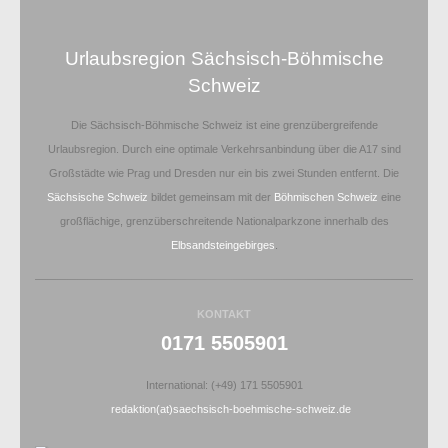
Urlaubsregion Sächsisch-Böhmische
Schweiz
Die Sächsisch-Böhmische Schweiz ist eine grenzübergreifende
Urlaubsregion. Durch eine optimale Verkehrsanbindung über die A17 sind
Großstädte wie Prag und Dresden nur ein bis zwei Stunden entfernt. Die
Sächsische Schweiz
bildet gemeinsam mit der
Böhmischen Schweiz
eine
großflächige, grenzüberschreitende Nationalparkzone innerhalb des
Elbsandsteingebirges
.
KONTAKT
0171 5505901
International: (+49) 171 5505901
redaktion(at)saechsisch-boehmische-schweiz.de