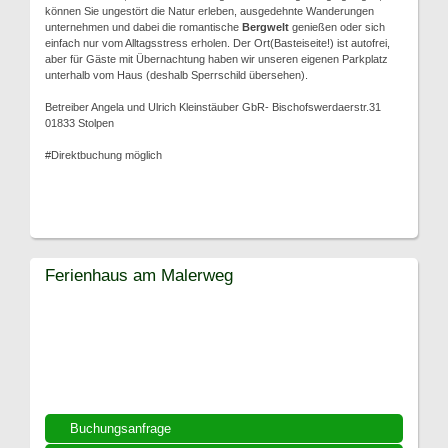
können Sie ungestört die Natur erleben, ausgedehnte Wanderungen
unternehmen und dabei die romantische
Bergwelt
genießen oder sich
einfach nur vom Alltagsstress erholen. Der Ort(Basteiseite!) ist autofrei,
aber für Gäste mit Übernachtung haben wir unseren eigenen Parkplatz
unterhalb vom Haus (deshalb Sperrschild übersehen).
Betreiber Angela und Ulrich Kleinstäuber GbR- Bischofswerdaerstr.31
01833 Stolpen
#Direktbuchung möglich
Ferienhaus am Malerweg
Buchungsanfrage