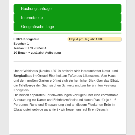
Buchungsanfrage
Internetseite
Geografische Lage
01824
Königstein
Objekt pro Tag ab:
130€
Ebenheit 1
Telefon: 0173 9065404
10 Betten + zusätzlich Aufbettung
Unser Waldhaus (Neubau 2010) befindet sich in traumhafter Natur- und
Bergkulisse
im Ortsteil Ebenheit am Fuße des Liliensteins. Vom Haus
und dem großen Garten eröffnet sich ein herrlicher Blick über das Elbtal,
die
Tafelberge
der Sächsischen Schweiz und zur berühmten Festung
Königstein.
Die beiden separaten Ferienwohnungen verfügen über eine komfortable
Ausstattung mit Kamin und Echtholzmöbeln und bieten Platz für je 4 - 6
Personen. Ruhe und Entspannung sind an diesem Fleckchen Erde im
Elbsandsteingebirge garantiert - wir freuen uns auf Ihren Besuch.