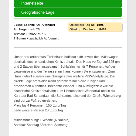
Internetseite
Geografische Lage
01855
Sebnitz, OT Altendorf
Objekt pro Tag ab:
150€
Am Hegebusch 20
Objekt p. Woche ab:
840€
Telefon: 035022 50777
7 Betten + zusätzlich Aufbettung
Unser neu errichtetes Ferienhaus befindet sich unweit des Malerweges
oberhalb des romantischen Kirnitzschtals. Das Haus verfügt auf 125 qm
und 2 Etagen über insgesamt 4 Schlafzimmer für 7 Personen. Auf der
Liegewiese und der Terrasse am Haus können Sie entspannen. Zum
Haus gehört ebenso eine Garage sowie weitere PKW-Stellplätze. Die
direkte Lage am Waldesrand garantiert ihnen eine ruhigen und
erholsamen Aufenthalt. Bekannte Wander- und Ausflugsziele wie die
historische Kirnitzschtalbahn zum Lichtenhainer Wasserfall und in die
Kurstadt Bad Schandau , die Schrammsteine und der Große
Winterberg
sind gut zu Fuß zu erreichen.
Preis bis 4 Personen: 150 Euro/Tag
Jede weitere Person 20 Euro/Tag
Mindestbuchung: 1 Woche (6 Nächte)
Anreise: Sonntag / Abreise: Samstag