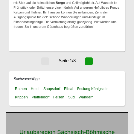
mit Blick auf die heimatlichen
Berge
und Grillmöglichkeit. Auf Wunsch ist
Frühstück oder Brötchenservice möglich. Auf unserem Hof gibt es Ponys,
Katzen und Hühner. Ihr Haustier können Sie mitbringen. Zentraler
Ausgangspunkt für viele schöne Wanderungen und Ausflüge im
Elbsandsteingebirge. Die Vermietung erfolgt ganzjährig. Wir würden uns
freuen, Sie in unserem Gästehaus begrüßen zu dürfen!
Seite 1/8
Suchvorschläge
Rathen
Hotel
Saupsdorf
Elbtal
Festung Königstein
Krippen
Pfaffendorf
Felsen
Süd
Wandern
Urlaubsregion Sächsisch-Böhmische