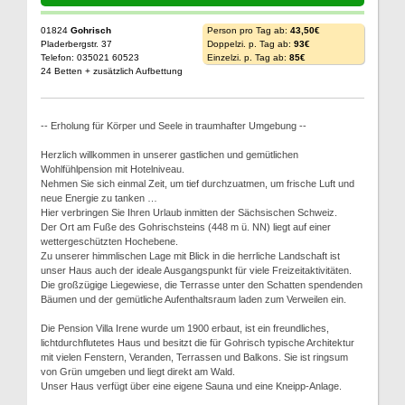
01824
Gohrisch
Person pro Tag ab:
43,50€
Pladerbergstr. 37
Doppelzi. p. Tag ab:
93€
Telefon: 035021 60523
Einzelzi. p. Tag ab:
85€
24 Betten + zusätzlich Aufbettung
-- Erholung für Körper und Seele in traumhafter Umgebung --
Herzlich willkommen in unserer gastlichen und gemütlichen
Wohlfühlpension mit Hotelniveau.
Nehmen Sie sich einmal Zeit, um tief durchzuatmen, um frische Luft und
neue Energie zu tanken …
Hier verbringen Sie Ihren Urlaub inmitten der Sächsischen Schweiz.
Der Ort am Fuße des Gohrischsteins (448 m ü. NN) liegt auf einer
wettergeschützten Hochebene.
Zu unserer himmlischen Lage mit Blick in die herrliche Landschaft ist
unser Haus auch der ideale Ausgangspunkt für viele Freizeitaktivitäten.
Die großzügige Liegewiese, die Terrasse unter den Schatten spendenden
Bäumen und der gemütliche Aufenthaltsraum laden zum Verweilen ein.
Die Pension Villa Irene wurde um 1900 erbaut, ist ein freundliches,
lichtdurchflutetes Haus und besitzt die für Gohrisch typische Architektur
mit vielen Fenstern, Veranden, Terrassen und Balkons. Sie ist ringsum
von Grün umgeben und liegt direkt am Wald.
Unser Haus verfügt über eine eigene Sauna und eine Kneipp-Anlage.