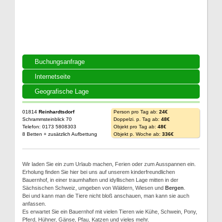
Buchungsanfrage
Internetseite
Geografische Lage
01814
Reinhardtsdorf
Person pro Tag ab:
24€
Schrammsteinblick 70
Doppelzi. p. Tag ab:
48€
Telefon: 0173 5808303
Objekt pro Tag ab:
48€
8 Betten + zusätzlich Aufbettung
Objekt p. Woche ab:
336€
Wir laden Sie ein zum Urlaub machen, Ferien oder zum Ausspannen ein.
Erholung finden Sie hier bei uns auf unserem kinderfreundlichen
Bauernhof, in einer traumhaften und idyllischen Lage mitten in der
Sächsischen Schweiz, umgeben von Wäldern, Wiesen und
Bergen
.
Bei und kann man die Tiere nicht bloß anschauen, man kann sie auch
anfassen.
Es erwartet Sie ein Bauernhof mit vielen Tieren wie Kühe, Schwein, Pony,
Pferd, Hühner, Gänse, Pfau, Katzen und vieles mehr.