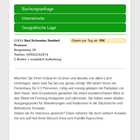
Buchungsanfrage
Internetseite
Geografische Lage
01814
Bad Schandau Stadtteil
Objekt pro Tag ab:
55€
Prossen
Bergstrasse 29
Telefon: 035022/42974
2 Betten + zusätzlich Aufbettung
Möchten Sie Ihren Urlaub im Grünen und abseits von allem Lärm
verbringen, dann sind Sie bei uns genau richtig. Wir bieten Ihnen ein
Ferienhaus für 2-3 Personen, ruhig und sonnig gelegen mit Parkplatz vor
dem Haus. Vom Grundstück genießen Sie einen wunderschönen Blick in
das Elbtal mit Festung Königstein und Lilienstein. Sie haben einen idealen
Ausgangspunkt für Wanderungen und Radtouren in die Sächsische und
Böhmische Schweiz.
Haben wir Ihr Interesse geweckt? Dann nehmen Sie doch einfach Kontakt
mit uns auf! Auf Ihren Besuch freut sich Familie Katzschner.