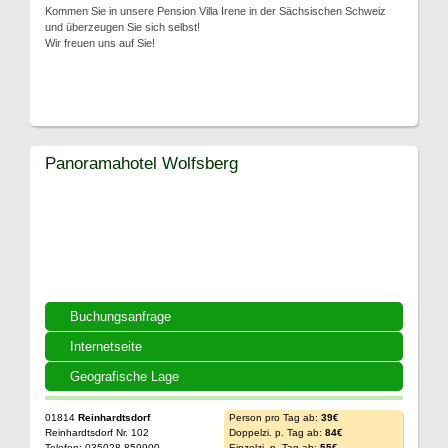
Kommen Sie in unsere Pension Villa Irene in der Sächsischen Schweiz
und überzeugen Sie sich selbst!
Wir freuen uns auf Sie!
Panoramahotel Wolfsberg
Buchungsanfrage
Internetseite
Geografische Lage
01814
Reinhardtsdorf
Person pro Tag ab:
39€
Reinhardtsdorf Nr. 102
Doppelzi. p. Tag ab:
84€
Telefon: 035028 859900
Einzelzi. p. Tag ab:
55€