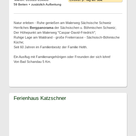
59 Betten + zusätzlich Aufbettung
Natur erleben - Ruhe genießen am Malerweg Sächsische Schweiz
Herrliches
Bergpanorama
der Sächsischen u. Böhmischen Schweiz;
Der Höhepunkt am Malerweg "Caspar-David-Friedrich";
Ruhige Lage am Waldrand - große Freiterrasse - Sächsisch-Böhmische
Küche;
Seit 60 Jahren im Familienbesitz der Familie Helth.
Ein Ausflug mit Familienangehörigen oder Freunden der sich lohnt!
Von Bad Schandau 5 Km.
Ferienhaus Katzschner