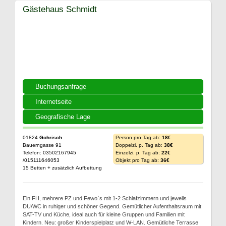
Gästehaus Schmidt
Buchungsanfrage
Internetseite
Geografische Lage
01824
Gohrisch
Person pro Tag ab:
18€
Bauerngasse 91
Doppelzi. p. Tag ab:
38€
Telefon: 03502167945
Einzelzi. p. Tag ab:
22€
/015111646053
Objekt pro Tag ab:
36€
15 Betten + zusätzlich Aufbettung
Ein FH, mehrere PZ und Fewo`s mit 1-2 Schlafzimmern und jeweils
DU/WC in ruhiger und schöner Gegend. Gemütlicher Aufenthaltsraum mit
SAT-TV und Küche, ideal auch für kleine Gruppen und Familien mit
Kindern. Neu: großer Kinderspielplatz und W-LAN. Gemütliche Terrasse