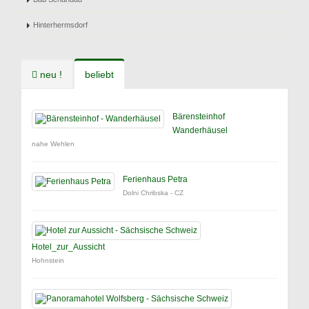
Hinterhermsdorf
neu !
beliebt
Bärensteinhof
Wanderhäusel
nahe Wehlen
Ferienhaus Petra
Dolni Chribska - CZ
Hotel_zur_Aussicht
Hohnstein