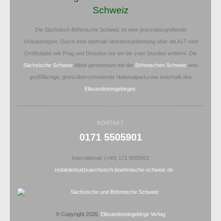
Schweiz
Die Sächsisch-Böhmische Schweiz ist eine grenzübergreifende
Urlaubsregion. Durch eine optimale Verkehrsanbindung über die A17 sind
Großstädte wie Prag und Dresden nur ein bis zwei Stunden entfernt. Die
Sächsische Schweiz
bildet gemeinsam mit der
Böhmischen Schweiz
eine
großflächige, grenzüberschreitende Nationalparkzone innerhalb des
Elbsandsteingebirges
.
KONTAKT
0171 5505901
International: (+49) 171 5505901
redaktion(at)saechsisch-boehmische-schweiz.de
© Copyright 2026,
Elbsandsteingebirge Verlag