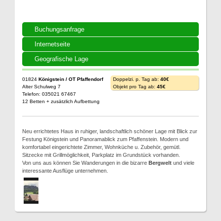
Buchungsanfrage
Internetseite
Geografische Lage
01824
Königstein / OT Pfaffendorf
Doppelzi. p. Tag ab:
40€
Alter Schulweg 7
Objekt pro Tag ab:
45€
Telefon: 035021 67467
12 Betten + zusätzlich Aufbettung
Neu errichtetes Haus in ruhiger, landschaftlich schöner Lage mit Blick zur
Festung Königstein und Panoramablick zum Pfaffenstein. Modern und
komfortabel eingerichtete Zimmer, Wohnküche u. Zubehör, gemütl.
Sitzecke mit Grillmöglichkeit, Parkplatz im Grundstück vorhanden.
Von uns aus können Sie Wanderungen in die bizarre
Bergwelt
und viele
interessante Ausflüge unternehmen.