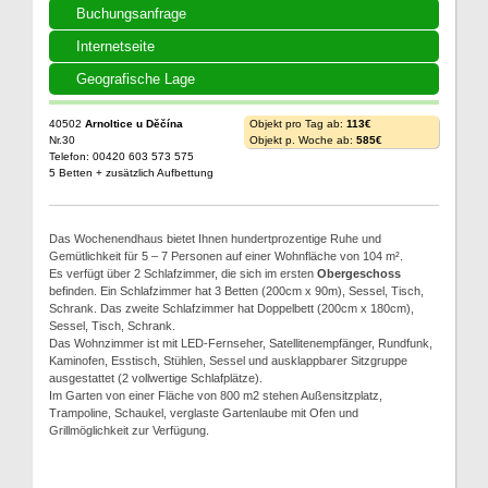
Buchungsanfrage
Internetseite
Geografische Lage
40502
Arnoltice u Děčína
Objekt pro Tag ab:
113€
Nr.30
Objekt p. Woche ab:
585€
Telefon: 00420 603 573 575
5 Betten + zusätzlich Aufbettung
Das Wochenendhaus bietet Ihnen hundertprozentige Ruhe und
Gemütlichkeit für 5 – 7 Personen auf einer Wohnfläche von 104 m².
Es verfügt über 2 Schlafzimmer, die sich im ersten
Obergeschoss
befinden. Ein Schlafzimmer hat 3 Betten (200cm x 90m), Sessel, Tisch,
Schrank. Das zweite Schlafzimmer hat Doppelbett (200cm x 180cm),
Sessel, Tisch, Schrank.
Das Wohnzimmer ist mit LED-Fernseher, Satellitenempfänger, Rundfunk,
Kaminofen, Esstisch, Stühlen, Sessel und ausklappbarer Sitzgruppe
ausgestattet (2 vollwertige Schlafplätze).
Im Garten von einer Fläche von 800 m2 stehen Außensitzplatz,
Trampoline, Schaukel, verglaste Gartenlaube mit Ofen und
Grillmöglichkeit zur Verfügung.