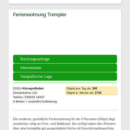
Ferienwohnung Trempler
Buchungsanfrage
Internetseite
Geografische Lage
01814
Kleingießhübel
Objekt pro Tag ab:
39€
Zimmerbahne 12e
Objekt p. Woche ab:
273€
Telefon: 035028 18437
2 Betten + zusätzlich Aufbettung
Die moderne, gemütliche Ferienwohnung für bis 4 Personen (64qm) liegt
wunderbar ruhig am Orts- und Waldrand. Sie verfügt neben den Zimmern
über eine komplette gut ausgestattete Küche mit Geschirrspülmaschine,