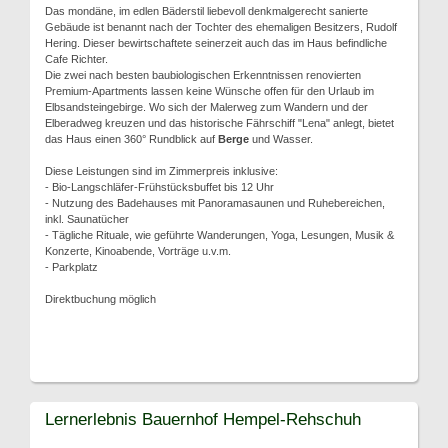
Das mondäne, im edlen Bäderstil liebevoll denkmalgerecht sanierte
Gebäude ist benannt nach der Tochter des ehemaligen Besitzers, Rudolf
Hering. Dieser bewirtschaftete seinerzeit auch das im Haus befindliche
Cafe Richter.
Die zwei nach besten baubiologischen Erkenntnissen renovierten
Premium-Apartments lassen keine Wünsche offen für den Urlaub im
Elbsandsteingebirge. Wo sich der Malerweg zum Wandern und der
Elberadweg kreuzen und das historische Fährschiff "Lena" anlegt, bietet
das Haus einen 360° Rundblick auf
Berge
und Wasser.
Diese Leistungen sind im Zimmerpreis inklusive:
- Bio-Langschläfer-Frühstücksbuffet bis 12 Uhr
- Nutzung des Badehauses mit Panoramasaunen und Ruhebereichen,
inkl. Saunatücher
- Tägliche Rituale, wie geführte Wanderungen, Yoga, Lesungen, Musik &
Konzerte, Kinoabende, Vorträge u.v.m.
- Parkplatz
Direktbuchung möglich
Lernerlebnis Bauernhof Hempel-Rehschuh