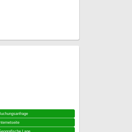
Buchungsanfrage
nternetseite
eografische Lage