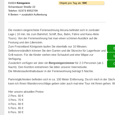
01824
Königstein
Objekt pro Tag ab:
50€
Schandauer Straße 22
Telefon: 01573 8552709
6 Betten + zusätzlich Aufbettung
Die modern eingerichtete Ferienwohnung Ikkuna befindet sich in zentraler
Lage ( 10 min. bis zum Bahnhof, Schiff, Bus, Bahn, Fähre und Kanu-Aktiv
Tours). Von der Ferienwohnung hat man einen schönen Ausblick auf die
Festung und den Lilienstein.
Zum Freizeitland Königstein laufen Sie ebenfalls nur 10 Minuten.
Selbstverständlich können Sie den Garten und die Sitzecke für Lagerfeuer und
Grill nutzen. Für die Kinder stehen eine Schaukel und eine Wippe zur
I
Verfügung.
Zusätzlich verfügen wir über ein
Bergsteigerzimmer
für 2-3 Personen (ab 1
G
Nacht). Den Komfort entnehmen Sie bitter unserer Internetseite.
Die Mindestaufenthaltsdauer in der Ferienwohnung beträgt 5 Nächte.
Parkmöglichkeiten befinden sich in ca. 100 Meter Entfernung. Da ich mich in der Sä
kann ich Ihnen Wandervorschläge geben oder auch mal eine Tour mit Ihnen gehen. Wi
Hier unsere aktuellen Preise:
2 Pers. 60 €
3 Pers. 70 €
4 Pers. 80 €
5 Pers. 85 €
6 Pers. 90 €