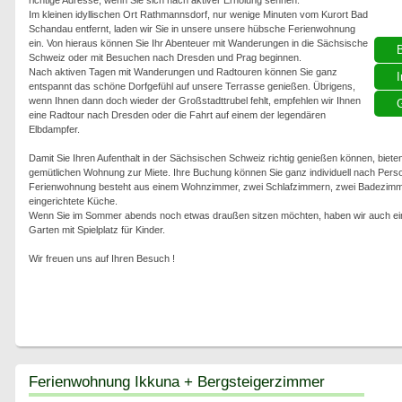
richtige Adresse, wenn Sie sich nach aktiver Erholung sehnen.
Im kleinen idyllischen Ort Rathmannsdorf, nur wenige Minuten vom Kurort Bad
Schandau entfernt, laden wir Sie in unsere unsere hübsche Ferienwohnung
ein. Von hieraus können Sie Ihr Abenteuer mit Wanderungen in die Sächsische
Schweiz oder mit Besuchen nach Dresden und Prag beginnen.
Nach aktiven Tagen mit Wanderungen und Radtouren können Sie ganz
I
entspannt das schöne Dorfgefühl auf unsere Terrasse genießen. Übrigens,
wenn Ihnen dann doch wieder der Großstadttrubel fehlt, empfehlen wir Ihnen
G
eine Radtour nach Dresden oder die Fahrt auf einem der legendären
Elbdampfer.
Damit Sie Ihren Aufenthalt in der Sächsischen Schweiz richtig genießen können, bieten
gemütlichen Wohnung zur Miete. Ihre Buchung können Sie ganz individuell nach Per
Ferienwohnung besteht aus einem Wohnzimmer, zwei Schlafzimmern, zwei Badezimme
eingerichtete Küche.
Wenn Sie im Sommer abends noch etwas draußen sitzen möchten, haben wir auch eine 
Garten mit Spielplatz für Kinder.
Wir freuen uns auf Ihren Besuch !
Ferienwohnung Ikkuna + Bergsteigerzimmer