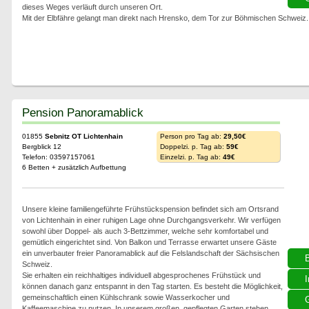
dieses Weges verläuft durch unseren Ort.
Mit der Elbfähre gelangt man direkt nach Hrensko, dem Tor zur Böhmischen Schweiz.
Pension Panoramablick
01855
Sebnitz OT Lichtenhain
Person pro Tag ab:
29,50€
Bergblick 12
Doppelzi. p. Tag ab:
59€
Telefon: 03597157061
Einzelzi. p. Tag ab:
49€
6 Betten + zusätzlich Aufbettung
Unsere kleine familiengeführte Frühstückspension befindet sich am Ortsrand
von Lichtenhain in einer ruhigen Lage ohne Durchgangsverkehr. Wir verfügen
sowohl über Doppel- als auch 3-Bettzimmer, welche sehr komfortabel und
gemütlich eingerichtet sind. Von Balkon und Terrasse erwartet unsere Gäste
ein unverbauter freier Panoramablick auf die Felslandschaft der Sächsischen
Schweiz.
Sie erhalten ein reichhaltiges individuell abgesprochenes Frühstück und
I
können danach ganz entspannt in den Tag starten. Es besteht die Möglichkeit,
gemeinschaftlich einen Kühlschrank sowie Wasserkocher und
G
Kaffeemaschine zu nutzen. In unserem großen, gepflegten Garten stehen