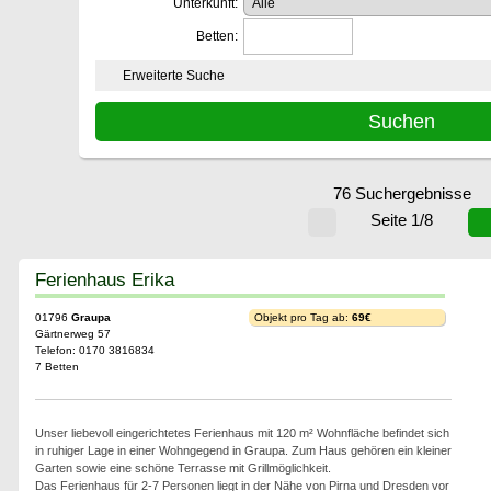
Unterkunft:
Betten:
Erweiterte Suche
76 Suchergebnisse
Seite 1/8
Ferienhaus Erika
01796
Graupa
Objekt pro Tag ab:
69€
Gärtnerweg 57
Telefon: 0170 3816834
7 Betten
Unser liebevoll eingerichtetes Ferienhaus mit 120 m² Wohnfläche befindet sich
in ruhiger Lage in einer Wohngegend in Graupa. Zum Haus gehören ein kleiner
Garten sowie eine schöne Terrasse mit Grillmöglichkeit.
Das Ferienhaus für 2-7 Personen liegt in der Nähe von Pirna und Dresden vor