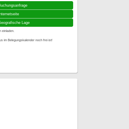
Buchungsanfrage
nternetseite
eografische Lage
 einladen.
us im Belegungskalender noch frei ist!