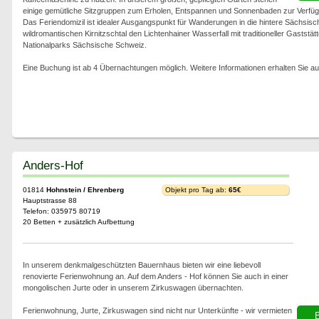
einige gemütliche Sitzgruppen zum Erholen, Entspannen und Sonnenbaden zur Verfüg
Das Feriendomizil ist idealer Ausgangspunkt für Wanderungen in die hintere Sächsisc
wildromantischen Kirnitzschtal den Lichtenhainer Wasserfall mit traditioneller Gaststä
Nationalparks Sächsische Schweiz.
Eine Buchung ist ab 4 Übernachtungen möglich. Weitere Informationen erhalten Sie 
Anders-Hof
01814
Hohnstein / Ehrenberg
Objekt pro Tag ab:
65€
Hauptstrasse 88
Telefon: 035975 80719
20 Betten + zusätzlich Aufbettung
In unserem denkmalgeschützten Bauernhaus bieten wir eine liebevoll
renovierte Ferienwohnung an. Auf dem Anders - Hof können Sie auch in einer
mongolischen Jurte oder in unserem Zirkuswagen übernachten.
Ferienwohnung, Jurte, Zirkuswagen sind nicht nur Unterkünfte - wir vermieten