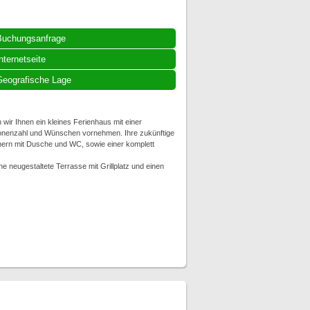
Buchungsanfrage
nternetseite
eografische Lage
 wir Ihnen ein kleines Ferienhaus mit einer
sonenzahl und Wünschen vornehmen. Ihre zukünftige
rn mit Dusche und WC, sowie einer komplett
neugestaltete Terrasse mit Grillplatz und einen