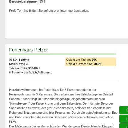
Bergsteigerzimmer
: 35 €
Freie Termine finden Sie auf unserer Internetpräsentation.
Ferienhaus Pelzer
01814
Schöna
Objekt pro Tag ab:
50€
Kleiner Weg 32
Objekt p. Woche ab:
350€
Telefon: 0162 9344877
8 Betten + zusätzlich Aufbettung
Herzlich willkommen: Im Ferienhaus für 5 Personen oder in der
Ferienwohnung für 3 Personen. Sie verbringen Ihre Urlaubstage im Ortsteil
Schöna. Dieser liegt im Elbsandsteingebirge, eingebettet von unseren
"
Hausbergen
" der Kaiserkrone und dem Zirkelstein. Der höchste
Berg
der
Sächsischen Schweiz, der große Zschirnstein, befindet sich ebenfalls hier.
Ruhe und Entspannung sind hier Programm. Durch die gute Anbindung an Bus
und Bahn erreichen die meisten Sehenswürdigkeiten problemlos auch ohne
I
PKW.
Der Malerweg ist einer der schönsten Wanderwege Deutschlands. Etappe 6
G