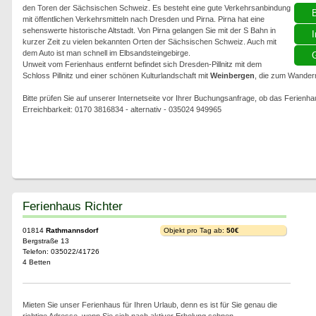
den Toren der Sächsischen Schweiz. Es besteht eine gute Verkehrsanbindung
mit öffentlichen Verkehrsmitteln nach Dresden und Pirna. Pirna hat eine
sehenswerte historische Altstadt. Von Pirna gelangen Sie mit der S Bahn in
I
kurzer Zeit zu vielen bekannten Orten der Sächsischen Schweiz. Auch mit
dem Auto ist man schnell im Elbsandsteingebirge.
G
Unweit vom Ferienhaus entfernt befindet sich Dresden-Pillnitz mit dem
Schloss Pillnitz und einer schönen Kulturlandschaft mit
Weinbergen
, die zum Wandern
Bitte prüfen Sie auf unserer Internetseite vor Ihrer Buchungsanfrage, ob das Ferienha
Erreichbarkeit: 0170 3816834 - alternativ - 035024 949965
Ferienhaus Richter
01814
Rathmannsdorf
Objekt pro Tag ab:
50€
Bergstraße 13
Telefon: 035022/41726
4 Betten
Mieten Sie unser Ferienhaus für Ihren Urlaub, denn es ist für Sie genau die