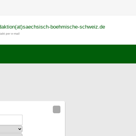
daktion(at)saechsisch-boehmische-schweiz.de
akt per e-mail