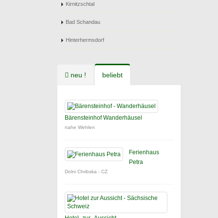
Kirnitzschtal
Bad Schandau
Hinterhermsdorf
neu !
beliebt
Bärensteinhof Wanderhäusel
nahe Wehlen
Ferienhaus
Petra
Dolni Chribska - CZ