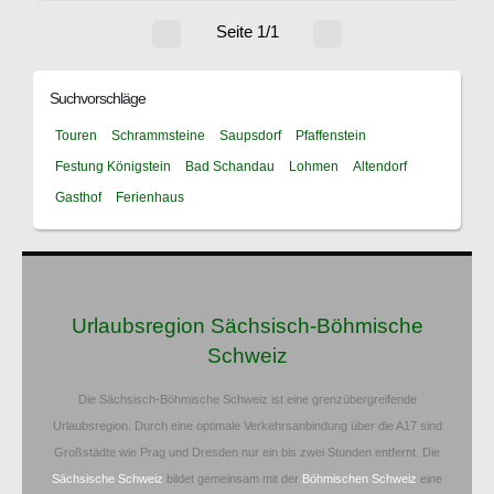
Seite 1/1
Suchvorschläge
Touren
Schrammsteine
Saupsdorf
Pfaffenstein
Festung Königstein
Bad Schandau
Lohmen
Altendorf
Gasthof
Ferienhaus
Urlaubsregion Sächsisch-Böhmische
Schweiz
Die Sächsisch-Böhmische Schweiz ist eine grenzübergreifende
Urlaubsregion. Durch eine optimale Verkehrsanbindung über die A17 sind
Großstädte wie Prag und Dresden nur ein bis zwei Stunden entfernt. Die
Sächsische Schweiz
bildet gemeinsam mit der
Böhmischen Schweiz
eine