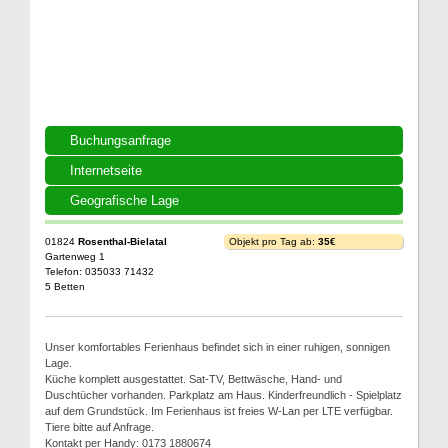
Buchungsanfrage
Internetseite
Geografische Lage
01824
Rosenthal-Bielatal
Objekt pro Tag ab:
35€
Gartenweg 1
Telefon: 035033 71432
5 Betten
Unser komfortables Ferienhaus befindet sich in einer ruhigen, sonnigen
Lage.
Küche komplett ausgestattet. Sat-TV, Bettwäsche, Hand- und
Duschtücher vorhanden. Parkplatz am Haus. Kinderfreundlich - Spielplatz
auf dem Grundstück. Im Ferienhaus ist freies W-Lan per LTE verfügbar.
Tiere bitte auf Anfrage.
Kontakt per Handy: 0173 1880674