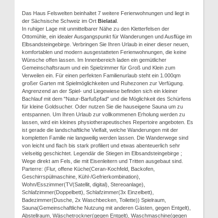
Das Haus Felswelten beinhaltet 7 weitere Ferienwohnungen und liegt in
der Sächsische Schweiz im Ort
Bielatal
.
In ruhiger Lage mit unmittelbarer Nähe zu den Kletterfelsen der
Ottomühle, ein idealer Ausgangspunkt für Wanderungen und Ausflüge im
Elbsandsteingebirge. Verbringen Sie Ihren Urlaub in einer dieser neuen,
komfortablen und modern ausgestatteten Ferienwohnungen, die keine
Wünsche offen lassen. Im Innenbereich laden ein gemütlicher
Gemeinschaftsraum und ein Spielzimmer für Groß und Klein zum
Verweilen ein. Für einen perfekten Familienurlaub steht ein 1.000qm
großer Garten mit Spielmöglichkeiten und Ruhezonen zur Verfügung.
Angrenzend an der Spiel- und Liegewiese befinden sich ein kleiner
Bachlauf mit dem "Natur-Barfußpfad" und die Möglichkeit des Schürfens
für kleine Goldsucher. Oder nutzen Sie die hauseigene Sauna um zu
entspannen. Um Ihren Urlaub zur vollkommenen Erholung werden zu
lassen, wird ein kleines physiotherapeutisches Repertoire angeboten. Es
ist gerade die landschaftliche Vielfalt, welche Wanderungen mit der
kompletten Familie nie langweilig werden lassen. Die Wanderwege sind
von leicht und flach bis stark profiliert und etwas abenteuerlich sehr
vielseitig geschichtet. Legendär die Stiegen im Elbsandsteingebirge ;
Wege direkt am Fels, die mit Eisenleitern und Tritten ausgebaut sind.
Parterre: (Flur, offene Küche(Ceran-Kochfeld, Backofen,
Geschirrspülmaschine, Kühl-/Gefrierkombination),
Wohn/Esszimmer(TV(Satellit, digital), Stereoanlage),
Schlafzimmer(Doppelbett), Schlafzimmer(3x Einzelbett),
Badezimmer(Dusche, 2x Waschbecken, Toilette)) Spielraum,
Sauna(Gemeinschaftliche Nutzung mit anderen Gästen, gegen Entgelt),
Abstellraum, Wäschetrockner(gegen Entgelt), Waschmaschine(gegen