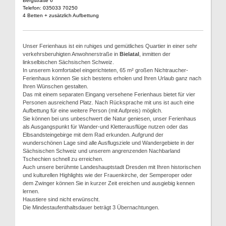
Bergstraße 6
Telefon: 035033 70250
4 Betten + zusätzlich Aufbettung
Unser Ferienhaus ist ein ruhiges und gemütliches Quartier in einer sehr
verkehrsberuhigten Anwohnerstraße in
Bielatal
, inmitten der
linkselbischen Sächsischen Schweiz.
In unserem komfortabel eingerichteten, 65 m² großen Nichtraucher-
Ferienhaus können Sie sich bestens erholen und Ihren Urlaub ganz nach
Ihren Wünschen gestalten.
Das mit einem separaten Eingang versehene Ferienhaus bietet für vier
Personen ausreichend Platz. Nach Rücksprache mit uns ist auch eine
Aufbettung für eine weitere Person (mit Aufpreis) möglich.
Sie können bei uns unbeschwert die Natur geniesen, unser Ferienhaus
als Ausgangspunkt für Wander-und Kletterausflüge nutzen oder das
Elbsandsteingebirge mit dem Rad erkunden. Aufgrund der
wunderschönen Lage sind alle Ausflugsziele und Wandergebiete in der
Sächsischen Schweiz und unserem angrenzenden Nachbarland
Tschechien schnell zu erreichen.
Auch unsere berühmte Landeshauptstadt Dresden mit Ihren historischen
und kulturellen Highlights wie der Frauenkirche, der Semperoper oder
dem Zwinger können Sie in kurzer Zeit ereichen und ausgiebig kennen
lernen.
Haustiere sind nicht erwünscht.
Die Mindestaufenthaltsdauer beträgt 3 Übernachtungen.