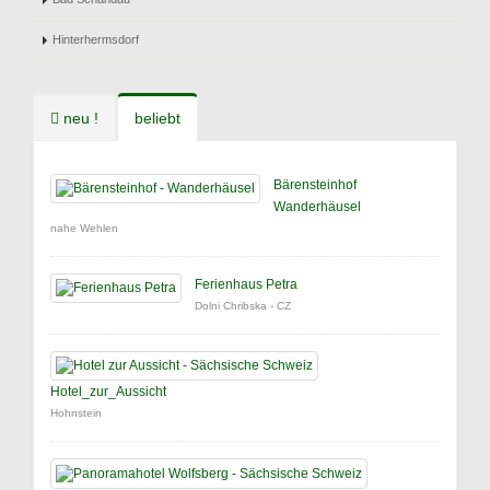
Hinterhermsdorf
neu !
beliebt
Bärensteinhof
Wanderhäusel
nahe Wehlen
Ferienhaus Petra
Dolni Chribska - CZ
Hotel_zur_Aussicht
Hohnstein