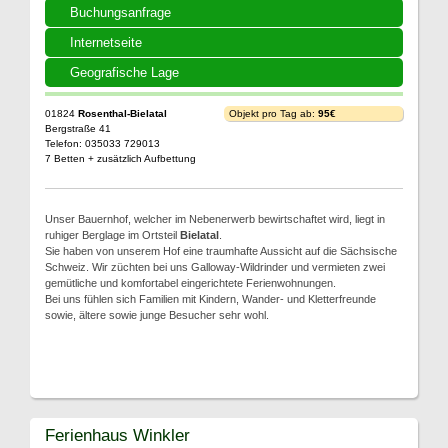
Buchungsanfrage
Internetseite
Geografische Lage
01824
Rosenthal-Bielatal
Objekt pro Tag ab:
95€
Bergstraße 41
Telefon: 035033 729013
7 Betten + zusätzlich Aufbettung
Unser Bauernhof, welcher im Nebenerwerb bewirtschaftet wird, liegt in
ruhiger Berglage im Ortsteil
Bielatal
.
Sie haben von unserem Hof eine traumhafte Aussicht auf die Sächsische
Schweiz. Wir züchten bei uns Galloway-Wildrinder und vermieten zwei
gemütliche und komfortabel eingerichtete Ferienwohnungen.
Bei uns fühlen sich Familien mit Kindern, Wander- und Kletterfreunde
sowie, ältere sowie junge Besucher sehr wohl.
Ferienhaus Winkler