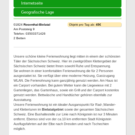
Internetseite
Geografische Lage
01824
Rosenthal-Bielatal
Objekt pro Tag ab:
45€
Am Poststeig 9
Telefon: 03503371426
2 Betten
Unsere schöne kleine Ferienwohnung liegt mitten in einem der schönsten
Täler der Sächsischen Schweiz. Hier im zweitgrößten Klettergebiet der
Sächsischen Schweiz bietet Ihnen sowohl Ruhe und Entspannung.
Sie wohnen in einer komfortablen Ferienwohnung die für 2 Personen
ausgestattet ist. Sie verfügt über eine moderne Heizung, Gastzugang
WLAN. Die Ferienohnung kann ganzjährig genutzt werden. Am Haus ist
ein Carport vorhanden. Bei gutem Wetter kann die Liegewiese mit 2
Gartenliegen, das Gartenhaus, sowie ein Grill und der Carport kostenlos
genutzt werden. Bettwäsche und Handtücher gehören ebenfalls zur
Ausstattung.
Unsere Ferienwohnung ist ein idealer Ausganspunkt für Rad-,Wander-
und Kletterturen im
Bielatalgebiet
sowie der gesamten Sächsischen
Schweiz. Eine Bushaltestelle zur Linie nach Königstein ist nur 3 Minuten
entfernt. Ebenso sind von der ca.10 km entfernten Stadt Königstein
Ausflugsfahrten auf der Elbe nach Dresden und nach Tschechien
möglich.