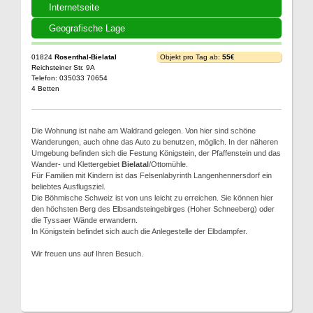
Internetseite
Geografische Lage
01824
Rosenthal-Bielatal
Objekt pro Tag ab:
55€
Reichsteiner Str. 9A
Telefon: 035033 70654
4 Betten
Die Wohnung ist nahe am Waldrand gelegen. Von hier sind schöne
Wanderungen, auch ohne das Auto zu benutzen, möglich. In der näheren
Umgebung befinden sich die Festung Königstein, der Pfaffenstein und das
Wander- und Klettergebiet
Bielatal
/Ottomühle.
Für Familien mit Kindern ist das Felsenlabyrinth Langenhennersdorf ein
beliebtes Ausflugsziel.
Die Böhmische Schweiz ist von uns leicht zu erreichen. Sie können hier
den höchsten Berg des Elbsandsteingebirges (Hoher Schneeberg) oder
die Tyssaer Wände erwandern.
In Königstein befindet sich auch die Anlegestelle der Elbdampfer.
Wir freuen uns auf Ihren Besuch.