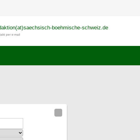
daktion(at)saechsisch-boehmische-schweiz.de
akt per e-mail