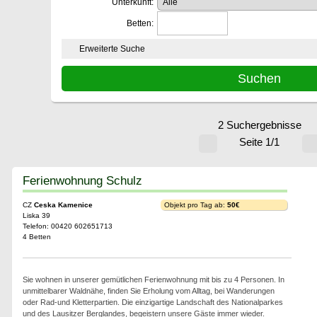
Unterkunft:
Betten:
Erweiterte Suche
2 Suchergebnisse
Seite 1/1
Ferienwohnung Schulz
CZ
Ceska Kamenice
Objekt pro Tag ab:
50€
Liska 39
Telefon: 00420 602651713
4 Betten
Sie wohnen in unserer gemütlichen Ferienwohnung mit bis zu 4 Personen. In
unmittelbarer Waldnähe, finden Sie Erholung vom Alltag, bei Wanderungen
oder Rad-und Kletterpartien. Die einzigartige Landschaft des Nationalparkes
und des Lausitzer Berglandes, begeistern unsere Gäste immer wieder.