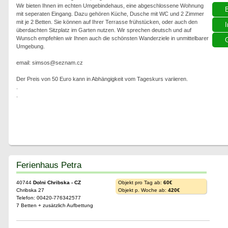
Wir bieten Ihnen im echten Umgebindehaus, eine abgeschlossene Wohnung
mit seperaten Eingang. Dazu gehören Küche, Dusche mit WC und 2 Zimmer
mit je 2 Betten. Sie können auf Ihrer Terrasse frühstücken, oder auch den
I
überdachten Sitzplatz im Garten nutzen. Wir sprechen deutsch und auf
Wunsch empfehlen wir Ihnen auch die schönsten Wanderziele in unmittelbarer
G
Umgebung.
email: simsos@seznam.cz
Der Preis von 50 Euro kann in Abhängigkeit vom Tageskurs variieren.
.
.
Ferienhaus Petra
40744
Dolni Chribska - CZ
Objekt pro Tag ab:
60€
Chribska 27
Objekt p. Woche ab:
420€
Telefon: 00420-776342577
7 Betten + zusätzlich Aufbettung