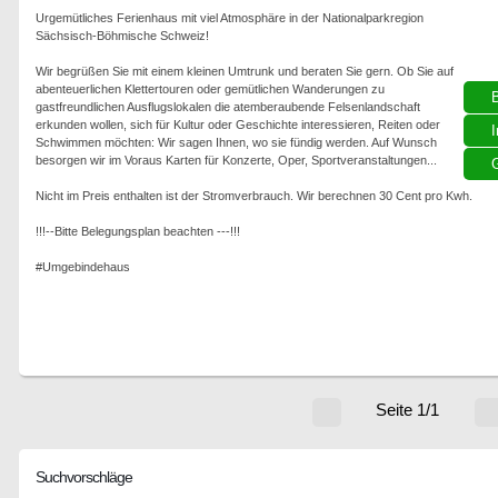
Urgemütliches Ferienhaus mit viel Atmosphäre in der Nationalparkregion
Sächsisch-Böhmische Schweiz!
Wir begrüßen Sie mit einem kleinen Umtrunk und beraten Sie gern. Ob Sie auf
abenteuerlichen Klettertouren oder gemütlichen Wanderungen zu
gastfreundlichen Ausflugslokalen die atemberaubende Felsenlandschaft
erkunden wollen, sich für Kultur oder Geschichte interessieren, Reiten oder
I
Schwimmen möchten: Wir sagen Ihnen, wo sie fündig werden. Auf Wunsch
besorgen wir im Voraus Karten für Konzerte, Oper, Sportveranstaltungen...
G
Nicht im Preis enthalten ist der Stromverbrauch. Wir berechnen 30 Cent pro Kwh.
!!!--Bitte Belegungsplan beachten ---!!!
#Umgebindehaus
Seite 1/1
Suchvorschläge