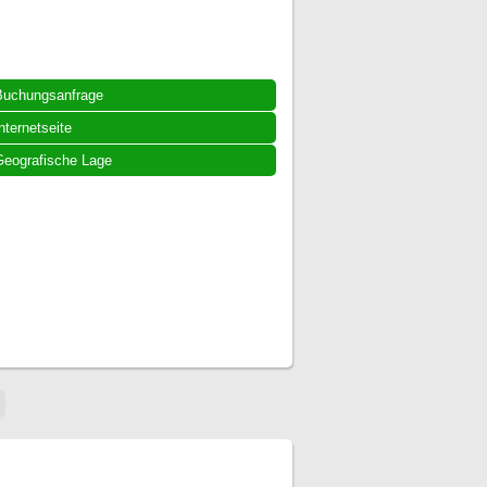
Buchungsanfrage
nternetseite
eografische Lage