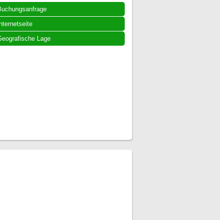
Buchungsanfrage
nternetseite
eografische Lage