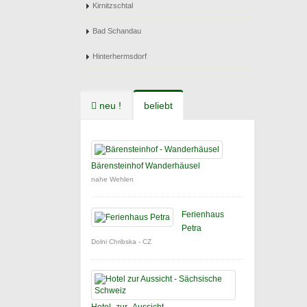
Kirnitzschtal
Bad Schandau
Hinterhermsdorf
neu !
beliebt
Bärensteinhof Wanderhäusel
nahe Wehlen
Ferienhaus
Petra
Dolni Chribska - CZ