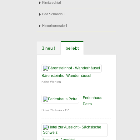
Kirnitzschtal
Bad Schandau
Hinterhermsdorf
neu !
beliebt
Bärensteinhof Wanderhäusel
nahe Wehlen
Ferienhaus
Petra
Dolni Chribska - CZ