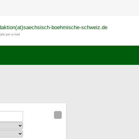
daktion(at)saechsisch-boehmische-schweiz.de
akt per e-mail