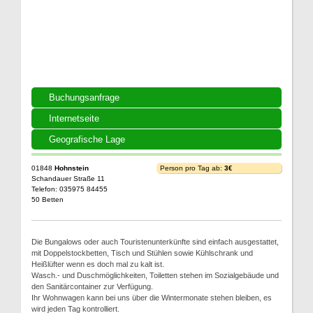
Buchungsanfrage
Internetseite
Geografische Lage
01848
Hohnstein
Person pro Tag ab:
3€
Schandauer Straße 11
Telefon: 035975 84455
50 Betten
Die Bungalows oder auch Touristenunterkünfte sind einfach ausgestattet,
mit Doppelstockbetten, Tisch und Stühlen sowie Kühlschrank und
Heißlüfter wenn es doch mal zu kalt ist.
Wasch.- und Duschmöglichkeiten, Toiletten stehen im Sozialgebäude und
den Sanitärcontainer zur Verfügung.
Ihr Wohnwagen kann bei uns über die Wintermonate stehen bleiben, es
wird jeden Tag kontrolliert.