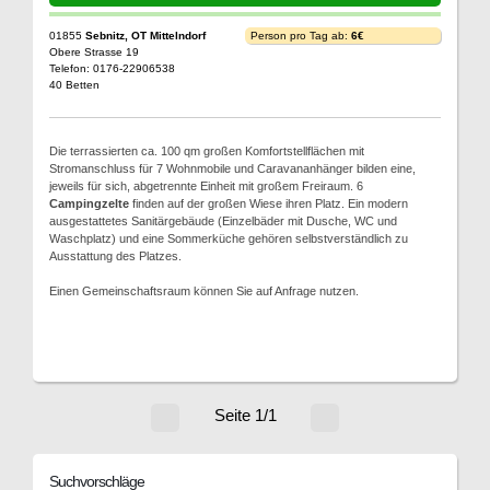
01855
Sebnitz, OT Mittelndorf
Person pro Tag ab:
6€
Obere Strasse 19
Telefon: 0176-22906538
40 Betten
Die terrassierten ca. 100 qm großen Komfortstellflächen mit
Stromanschluss für 7 Wohnmobile und Caravananhänger bilden eine,
jeweils für sich, abgetrennte Einheit mit großem Freiraum. 6
Campingzelte
finden auf der großen Wiese ihren Platz. Ein modern
ausgestattetes Sanitärgebäude (Einzelbäder mit Dusche, WC und
Waschplatz) und eine Sommerküche gehören selbstverständlich zu
Ausstattung des Platzes.
Einen Gemeinschaftsraum können Sie auf Anfrage nutzen.
Seite 1/1
Suchvorschläge