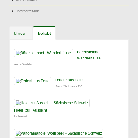
Hinterhermsdorf
neu !
beliebt
Bärensteinhof
Wanderhäusel
nahe Wehlen
Ferienhaus Petra
Dolni Chribska - CZ
Hotel_zur_Aussicht
Hohnstein