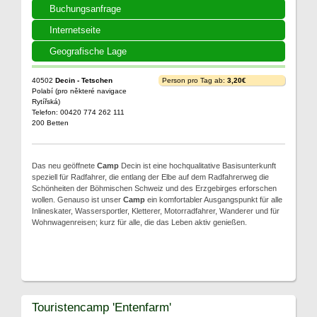
Buchungsanfrage
Internetseite
Geografische Lage
40502
Decin - Tetschen
Person pro Tag ab:
3,20€
Polabí (pro některé navigace
Rytířská)
Telefon: 00420 774 262 111
200 Betten
Das neu geöffnete
Camp
Decin ist eine hochqualitative Basisunterkunft
speziell für Radfahrer, die entlang der Elbe auf dem Radfahrerweg die
Schönheiten der Böhmischen Schweiz und des Erzgebirges erforschen
wollen. Genauso ist unser
Camp
ein komfortabler Ausgangspunkt für alle
Inlineskater, Wassersportler, Kletterer, Motorradfahrer, Wanderer und für
Wohnwagenreisen; kurz für alle, die das Leben aktiv genießen.
Touristencamp 'Entenfarm'