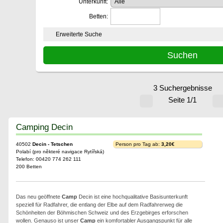
Unterkunft:
Betten:
Erweiterte Suche
3 Suchergebnisse
Seite 1/1
Camping Decin
40502
Decin - Tetschen
Person pro Tag ab:
3,20€
Polabí (pro některé navigace Rytířská)
Telefon: 00420 774 262 111
200 Betten
Das neu geöffnete
Camp
Decin ist eine hochqualitative Basisunterkunft
speziell für Radfahrer, die entlang der Elbe auf dem Radfahrerweg die
Schönheiten der Böhmischen Schweiz und des Erzgebirges erforschen
wollen. Genauso ist unser
Camp
ein komfortabler Ausgangspunkt für alle