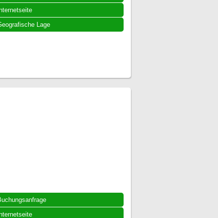
nternetseite
eografische Lage
Buchungsanfrage
nternetseite