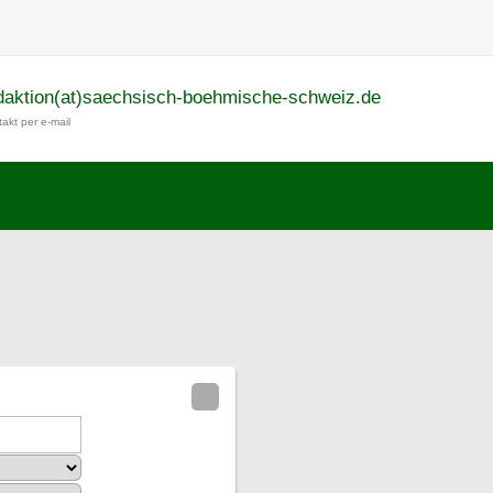
daktion(at)saechsisch-boehmische-schweiz.de
akt per e-mail