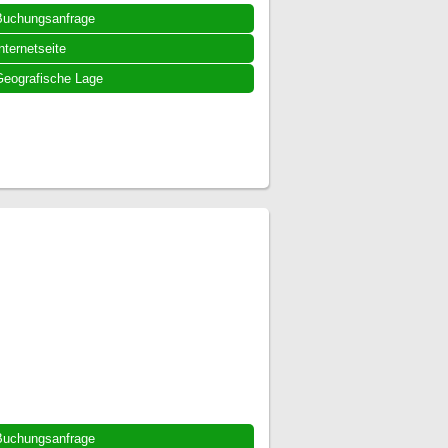
Buchungsanfrage
nternetseite
eografische Lage
Buchungsanfrage