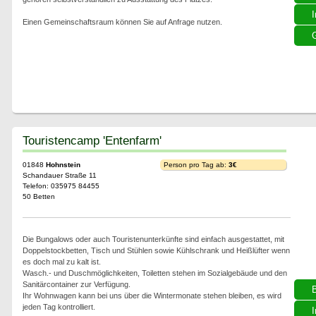
I
Einen Gemeinschaftsraum können Sie auf Anfrage nutzen.
G
Touristencamp 'Entenfarm'
01848
Hohnstein
Person pro Tag ab:
3€
Schandauer Straße 11
Telefon: 035975 84455
50 Betten
Die Bungalows oder auch Touristenunterkünfte sind einfach ausgestattet, mit
Doppelstockbetten, Tisch und Stühlen sowie Kühlschrank und Heißlüfter wenn
es doch mal zu kalt ist.
Wasch.- und Duschmöglichkeiten, Toiletten stehen im Sozialgebäude und den
Sanitärcontainer zur Verfügung.
Ihr Wohnwagen kann bei uns über die Wintermonate stehen bleiben, es wird
jeden Tag kontrolliert.
I