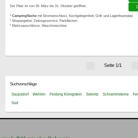
Der Platz ist von 30. März bis 31. Oktober geöffnet.
G
*
Campingfläche
mit Stromanschluss, Kochgelegenheit, Grill- und Lagerfeuerplatz
* Shopangebot, Zeitungsservice, Parkflächen
* Elektroanschlüsse, Waschmaschine
Seite 1/1
Suchvorschläge
Saupsdorf
Wehlen
Festung Königstein
Sebnitz
Schrammsteine
Fe
Süd