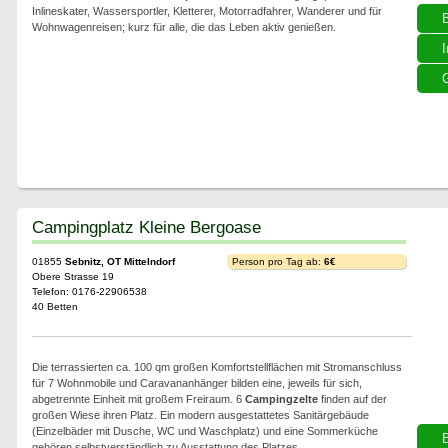
Inlineskater, Wassersportler, Kletterer, Motorradfahrer, Wanderer und für
Wohnwagenreisen; kurz für alle, die das Leben aktiv genießen.
I
G
Campingplatz Kleine Bergoase
01855
Sebnitz, OT Mittelndorf
Person pro Tag ab:
6€
Obere Strasse 19
Telefon: 0176-22906538
40 Betten
Die terrassierten ca. 100 qm großen Komfortstellflächen mit Stromanschluss
für 7 Wohnmobile und Caravananhänger bilden eine, jeweils für sich,
abgetrennte Einheit mit großem Freiraum. 6
Campingzelte
finden auf der
großen Wiese ihren Platz. Ein modern ausgestattetes Sanitärgebäude
(Einzelbäder mit Dusche, WC und Waschplatz) und eine Sommerküche
gehören selbstverständlich zu Ausstattung des Platzes.