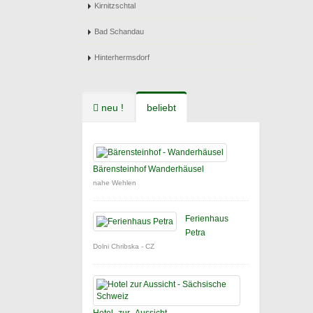
Kirnitzschtal
Bad Schandau
Hinterhermsdorf
neu !
beliebt
Bärensteinhof Wanderhäusel
nahe Wehlen
Ferienhaus
Petra
Dolni Chribska - CZ