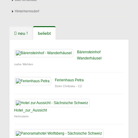
Hinterhermsdorf
neu !
beliebt
Bärensteinhof
Wanderhäusel
nahe Wehlen
Ferienhaus Petra
Dolni Chribska - CZ
Hotel_zur_Aussicht
Hohnstein