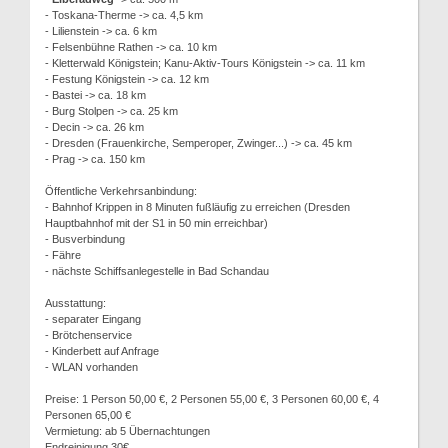
- Toskana-Therme -> ca. 4,5 km
- Lilienstein -> ca. 6 km
- Felsenbühne Rathen -> ca. 10 km
- Kletterwald Königstein; Kanu-Aktiv-Tours Königstein -> ca. 11 km
- Festung Königstein -> ca. 12 km
- Bastei -> ca. 18 km
- Burg Stolpen -> ca. 25 km
- Decin -> ca. 26 km
- Dresden (Frauenkirche, Semperoper, Zwinger...) -> ca. 45 km
- Prag -> ca. 150 km
Öffentliche Verkehrsanbindung:
- Bahnhof Krippen in 8 Minuten fußläufig zu erreichen (Dresden
Hauptbahnhof mit der S1 in 50 min erreichbar)
- Busverbindung
- Fähre
- nächste Schiffsanlegestelle in Bad Schandau
Ausstattung:
- separater Eingang
- Brötchenservice
- Kinderbett auf Anfrage
- WLAN vorhanden
Preise: 1 Person 50,00 €, 2 Personen 55,00 €, 3 Personen 60,00 €, 4
Personen 65,00 €
Vermietung: ab 5 Übernachtungen
Endreinigung 30€