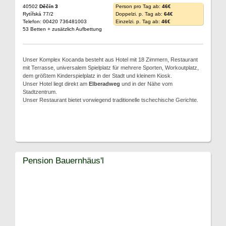
40502
Děčín 3
Person pro Tag ab:
46€
Rytířská 77/2
Doppelzi. p. Tag ab:
64€
Telefon: 00420 736481003
Einzelzi. p. Tag ab:
46€
53 Betten + zusätzlich Aufbettung
Unser Komplex Kocanda besteht aus Hotel mit 18 Zimmern, Restaurant
mit Terrasse, universalem Spielplatz für mehrere Sporten, Workoutplatz,
dem größtem Kinderspielplatz in der Stadt und kleinem Kiosk.
Unser Hotel liegt direkt am
Elberadweg
und in der Nähe vom
Stadtzentrum.
Unser Restaurant bietet vorwiegend traditionelle tschechische Gerichte.
Pension Bauernhäus'l