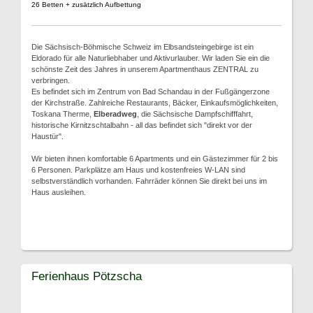
26 Betten + zusätzlich Aufbettung
Die Sächsisch-Böhmische Schweiz im Elbsandsteingebirge ist ein
Eldorado für alle Naturliebhaber und Aktivurlauber. Wir laden Sie ein die
schönste Zeit des Jahres in unserem Apartmenthaus ZENTRAL zu
verbringen.
Es befindet sich im Zentrum von Bad Schandau in der Fußgängerzone
der Kirchstraße. Zahlreiche Restaurants, Bäcker, Einkaufsmöglichkeiten,
Toskana Therme,
Elberadweg
, die Sächsische Dampfschifffahrt,
historische Kirnitzschtalbahn - all das befindet sich "direkt vor der
Haustür".
Wir bieten ihnen komfortable 6 Apartments und ein Gästezimmer für 2 bis
6 Personen. Parkplätze am Haus und kostenfreies W-LAN sind
selbstverständlich vorhanden. Fahrräder können Sie direkt bei uns im
Haus ausleihen.
Ferienhaus Pötzscha