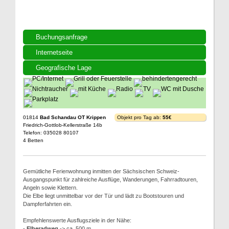
Buchungsanfrage
Internetseite
Geografische Lage
01814
Bad Schandau OT Krippen
Objekt pro Tag ab:
55€
Friedrich-Gottlob-Kellerstraße 14b
Telefon: 035028 80107
4 Betten
Gemütliche Ferienwohnung inmitten der Sächsischen Schweiz-
Ausgangspunkt für zahlreiche Ausflüge, Wanderungen, Fahrradtouren,
Angeln sowie Klettern.
Die Elbe liegt unmittelbar vor der Tür und lädt zu Bootstouren und
Dampferfahrten ein.
Empfehlenswerte Ausflugsziele in der Nähe:
-
Elberadweg
-> ca. 500 m