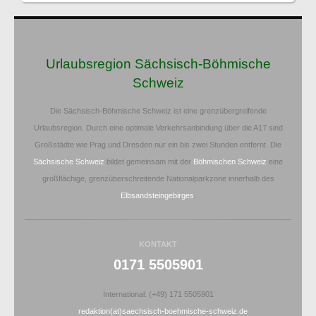
Urlaubsregion Sächsisch-Böhmische
Schweiz
Die Sächsisch-Böhmische Schweiz ist eine grenzübergreifende
Urlaubsregion. Durch eine optimale Verkehrsanbindung über die A17 sind
Großstädte wie Prag und Dresden nur ein bis zwei Stunden entfernt. Die
Sächsische Schweiz
bildet gemeinsam mit der
Böhmischen Schweiz
eine
großflächige, grenzüberschreitende Nationalparkzone innerhalb des
Elbsandsteingebirges
.
KONTAKT
0171 5505901
International: (+49) 171 5505901
redaktion(at)saechsisch-boehmische-schweiz.de