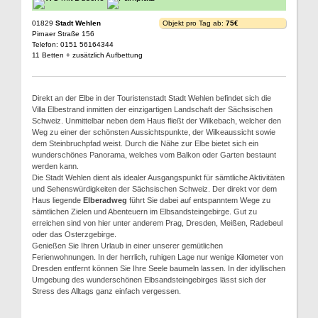
01829
Stadt Wehlen
Objekt pro Tag ab:
75€
Pirnaer Straße 156
Telefon: 0151 56164344
11 Betten + zusätzlich Aufbettung
Direkt an der Elbe in der Touristenstadt Stadt Wehlen befindet sich die
Villa Elbestrand inmitten der einzigartigen Landschaft der Sächsischen
Schweiz. Unmittelbar neben dem Haus fließt der Wilkebach, welcher den
Weg zu einer der schönsten Aussichtspunkte, der Wilkeaussicht sowie
dem Steinbruchpfad weist. Durch die Nähe zur Elbe bietet sich ein
wunderschönes Panorama, welches vom Balkon oder Garten bestaunt
werden kann.
Die Stadt Wehlen dient als idealer Ausgangspunkt für sämtliche Aktivitäten
und Sehenswürdigkeiten der Sächsischen Schweiz. Der direkt vor dem
Haus liegende
Elberadweg
führt Sie dabei auf entspanntem Wege zu
sämtlichen Zielen und Abenteuern im Elbsandsteingebirge. Gut zu
erreichen sind von hier unter anderem Prag, Dresden, Meißen, Radebeul
oder das Osterzgebirge.
Genießen Sie Ihren Urlaub in einer unserer gemütlichen
Ferienwohnungen. In der herrlich, ruhigen Lage nur wenige Kilometer von
Dresden entfernt können Sie Ihre Seele baumeln lassen. In der idyllischen
Umgebung des wunderschönen Elbsandsteingebirges lässt sich der
Stress des Alltags ganz einfach vergessen.