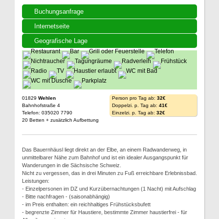
Buchungsanfrage
Internetseite
Geografische Lage
01829
Wehlen
Person pro Tag ab:
32€
Bahnhofstraße 4
Doppelzi. p. Tag ab:
41€
Telefon: 035020 7790
Einzelzi. p. Tag ab:
32€
20 Betten + zusätzlich Aufbettung
Das Bauernhäusl liegt direkt an der Elbe, an einem Radwanderweg, in
unmittelbarer Nähe zum Bahnhof und ist ein idealer Ausgangspunkt für
Wanderungen in die Sächsische Schweiz.
Nicht zu vergessen, das in drei Minuten zu Fuß erreichbare Erlebnissbad.
Leistungen:
- Einzelpersonen im DZ und Kurzübernachtungen (1 Nacht) mit Aufschlag
- Bitte nachfragen - (saisonabhängig)
- im Preis enthalten: ein reichhaltiges Frühstücksbufett
- begrenzte Zimmer für Haustiere, bestimmte Zimmer haustierfrei - für