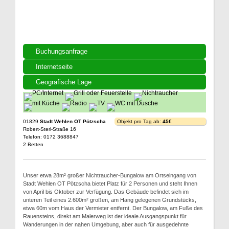
Buchungsanfrage
Internetseite
Geografische Lage
01829
Stadt Wehlen OT Pötzscha
Objekt pro Tag ab:
45€
Robert-Sterl-Straße 16
Telefon: 0172 3688847
2 Betten
Unser etwa 28m² großer Nichtraucher-Bungalow am Ortseingang von
Stadt Wehlen OT Pötzscha bietet Platz für 2 Personen und steht Ihnen
von April bis Oktober zur Verfügung. Das Gebäude befindet sich im
unteren Teil eines 2.600m² großen, am Hang gelegenen Grundstücks,
etwa 60m vom Haus der Vermieter entfernt. Der Bungalow, am Fuße des
Rauensteins, direkt am Malerweg ist der ideale Ausgangspunkt für
Wanderungen in der nahen Umgebung, aber auch für ausgedehnte