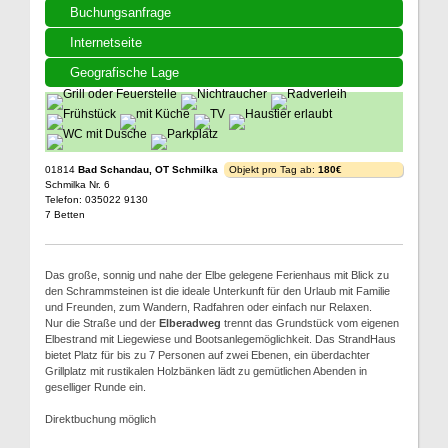
Buchungsanfrage
Internetseite
Geografische Lage
01814
Bad Schandau, OT Schmilka
Objekt pro Tag ab:
180€
Schmilka Nr. 6
Telefon: 035022 9130
7 Betten
Das große, sonnig und nahe der Elbe gelegene Ferienhaus mit Blick zu
den Schrammsteinen ist die ideale Unterkunft für den Urlaub mit Familie
und Freunden, zum Wandern, Radfahren oder einfach nur Relaxen.
Nur die Straße und der
Elberadweg
trennt das Grundstück vom eigenen
Elbestrand mit Liegewiese und Bootsanlegemöglichkeit. Das StrandHaus
bietet Platz für bis zu 7 Personen auf zwei Ebenen, ein überdachter
Grillplatz mit rustikalen Holzbänken lädt zu gemütlichen Abenden in
geselliger Runde ein.
Direktbuchung möglich