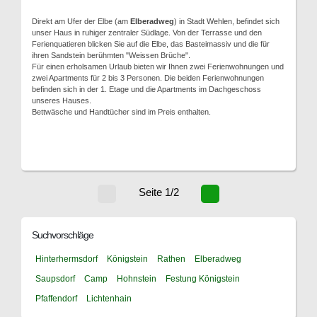
Direkt am Ufer der Elbe (am
Elberadweg
) in Stadt Wehlen, befindet sich
unser Haus in ruhiger zentraler Südlage. Von der Terrasse und den
Ferienquatieren blicken Sie auf die Elbe, das Basteimassiv und die für
ihren Sandstein berühmten "Weissen Brüche".
Für einen erholsamen Urlaub bieten wir Ihnen zwei Ferienwohnungen und
zwei Apartments für 2 bis 3 Personen. Die beiden Ferienwohnungen
befinden sich in der 1. Etage und die Apartments im Dachgeschoss
unseres Hauses.
Bettwäsche und Handtücher sind im Preis enthalten.
Seite 1/2
Suchvorschläge
Hinterhermsdorf
Königstein
Rathen
Elberadweg
Saupsdorf
Camp
Hohnstein
Festung Königstein
Pfaffendorf
Lichtenhain