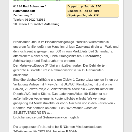
01814
Bad Schandau /
Doppelzi. p. Tag ab:
65€
Rathmannsdorf
Einzelzi. p. Tag ab:
50€
Zaukenweg 7
Objekt pro Tag ab:
75€
Telefon: 035022/42582
10 Betten + zusätzlich Aufbettung
Erholsamer Urlaub im Elbsandsteingebirge. Herzlich Willkommen in
unserem familiengeführten Haus im ruhigen Zaukental direkt am Wald und
dennoch zentral gelegen, nur 800 m vom Marktplatz Bad Schandau´s,
öffentlichem Nahverkehr, Einkaufsmöglichkeiten,
Elberadweg
,
Schiffsanleger und Toskanatherme entfernt.
Der Malerweg/Etappe 3/ führt unmittelbar vorbei. Der Behinderten
gerechte Aussichtsturm in Rathmannsdorf ist in 15 Gehminuten
erreichbar.
Eine überdachte Grillhütte und pro Objekt 1 Carportplatz stehen Ihnen zur
Verfügung. Anlage mit 4 Fewo's mit DU/WC, Kleinküche, mit und ohne
Balkon, 2 Fewo's mit je 2 Schlafzimmern sowie ein Zweibettzimmer mit
Dusche/WC, keine Küche. Das Laden von Akkus für Räder ist nur
außerhalb der Appartements kostenpflichtig erlaubt. Wir vermieten
ganzjährig mit Mindestmietdauer von 5 Nächten und in den Ferien von 7
Nächten. Wir nehmen ab dem 01.03.2025 wieder Gäste als
SELBSTVERSORGER auf.
Brötchensevice und Getränkeservice möglich.
Die angepassten Preise sind bei 5 Nächten Mindestmietdauer:
2-Bettzimmer für 2P/N 65€, bei einer P 50€/N