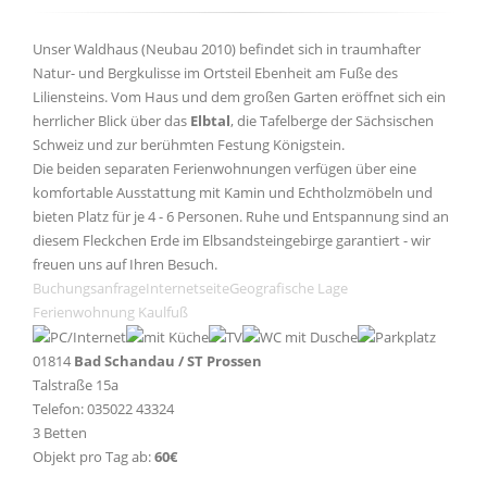
Unser Waldhaus (Neubau 2010) befindet sich in traumhafter
Natur- und Bergkulisse im Ortsteil Ebenheit am Fuße des
Liliensteins. Vom Haus und dem großen Garten eröffnet sich ein
herrlicher Blick über das
Elbtal
, die Tafelberge der Sächsischen
Schweiz und zur berühmten Festung Königstein.
Die beiden separaten Ferienwohnungen verfügen über eine
komfortable Ausstattung mit Kamin und Echtholzmöbeln und
bieten Platz für je 4 - 6 Personen. Ruhe und Entspannung sind an
diesem Fleckchen Erde im Elbsandsteingebirge garantiert - wir
freuen uns auf Ihren Besuch.
Buchungsanfrage
Internetseite
Geografische Lage
Ferienwohnung Kaulfuß
01814
Bad Schandau / ST Prossen
Talstraße 15a
Telefon: 035022 43324
3 Betten
Objekt pro Tag ab:
60€