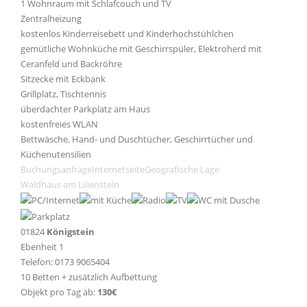
1 Wohnraum mit Schlafcouch und TV
Zentralheizung
kostenlos Kinderreisebett und Kinderhochstühlchen
gemütliche Wohnküche mit Geschirrspüler, Elektroherd mit
Ceranfeld und Backröhre
Sitzecke mit Eckbank
Grillplatz, Tischtennis
überdachter Parkplatz am Haus
kostenfreies WLAN
Bettwäsche, Hand- und Duschtücher, Geschirrtücher und
Küchenutensilien
Buchungsanfrage
Internetseite
Geografische Lage
Waldhaus am Lilienstein
01824
Königstein
Ebenheit 1
Telefon: 0173 9065404
10 Betten + zusätzlich Aufbettung
Objekt pro Tag ab:
130€