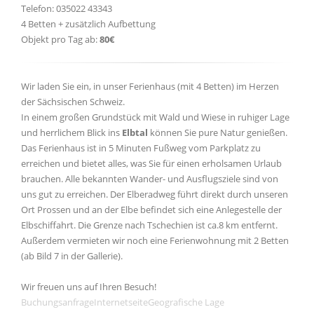
Telefon: 035022 43343
4 Betten + zusätzlich Aufbettung
Objekt pro Tag ab:
80€
Wir laden Sie ein, in unser Ferienhaus (mit 4 Betten) im Herzen
der Sächsischen Schweiz.
In einem großen Grundstück mit Wald und Wiese in ruhiger Lage
und herrlichem Blick ins
Elbtal
können Sie pure Natur genießen.
Das Ferienhaus ist in 5 Minuten Fußweg vom Parkplatz zu
erreichen und bietet alles, was Sie für einen erholsamen Urlaub
brauchen. Alle bekannten Wander- und Ausflugsziele sind von
uns gut zu erreichen. Der Elberadweg führt direkt durch unseren
Ort Prossen und an der Elbe befindet sich eine Anlegestelle der
Elbschiffahrt. Die Grenze nach Tschechien ist ca.8 km entfernt.
Außerdem vermieten wir noch eine Ferienwohnung mit 2 Betten
(ab Bild 7 in der Gallerie).
Wir freuen uns auf Ihren Besuch!
Buchungsanfrage
Internetseite
Geografische Lage