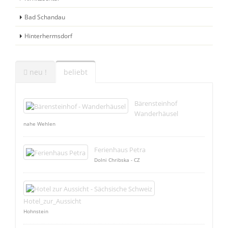
Bad Schandau
Hinterhermsdorf
neu !
beliebt
Bärensteinhof
Wanderhäusel
nahe Wehlen
Ferienhaus Petra
Dolni Chribska - CZ
Hotel_zur_Aussicht
Hohnstein