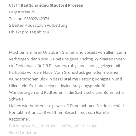
01814
Bad Schandau Stadtteil Prossen
Bergstrasse 29
Telefon: 035022/42974
2 Betten + zusätzlich Aufbettung
Objekt pro Tag ab:
55€
Möchten Sie Ihren Urlaub im Grünen und abseits von allem Lärm
verbringen, dann sind Sie bei uns genau richtig. Wir bieten Ihnen
ein Ferienhaus für 2-3 Personen, ruhig und sonnig gelegen mit
Parkplatz vor dem Haus. Vom Grundstück genießen Sie einen
wunderschönen Blick in das
Elbtal
mit Festung Königstein und
Lilienstein. Sie haben einen idealen Ausgangspunkt für
Wanderungen und Radtouren in die Sächsische und Böhmische
Schweiz.
Haben wir Ihr Interesse geweckt? Dann nehmen Sie doch einfach
Kontakt mit uns auf! Auf Ihren Besuch freut sich Familie
Katzschner.
Buchungsanfrage
Internetseite
Geografische Lage
Hotel Lindenhof