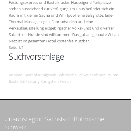
Festungsexpress und Basteikraxler. Hauseigene Parkplätze
stehen ausreichend zur Verfügung. Im Haus befindet sich ein
Raum mit kleiner Sauna und Whirlpool, eine Salzgrotte, Jade-
Thermal-Massageliegen, Fahrradverleih und eine
Verkaufsausstellung erzgebirgischer Volkskunst und diverser
Salzartikel. Hunde sind willkommen. Das gut ausgebaute W-Lan-
Netz ist im gesamten Hotel kostenfrei nutzbar.
Seite 1/1
Suchvorschläge
Krippen
Gasthof
Königstein
Böhmische Schweiz
Sebnitz
Touren
Bastei
CZ
Festung Königstein
Felsen
Urlaubsregion Sächsisch-Böhmische
Schweiz