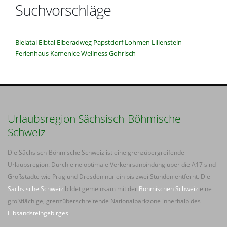
Suchvorschläge
Bielatal
Elbtal
Elberadweg
Papstdorf
Lohmen
Lilienstein
Ferienhaus
Kamenice
Wellness
Gohrisch
Urlaubsregion Sächsisch-Böhmische
Schweiz
Die Sächsisch-Böhmische Schweiz ist eine grenzübergreifende
Urlaubsregion. Durch eine optimale Verkehrsanbindung über die A17 sind
Großstädte wie Prag und Dresden nur ein bis zwei Stunden entfernt. Die
Sächsische Schweiz
bildet gemeinsam mit der
Böhmischen Schweiz
eine
großflächige, grenzüberschreitende Nationalparkzone innerhalb des
Elbsandsteingebirges
.