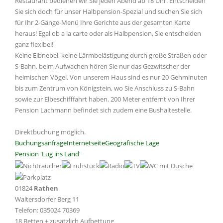
Restaurant bedienen wir Sie jeden Abend ab 18 Uhr. Entscheiden
Sie sich doch für unser Halbpension-Spezial und suchen Sie sich
für Ihr 2-Gänge-Menü Ihre Gerichte aus der gesamten Karte
heraus! Egal ob a la carte oder als Halbpension, Sie entscheiden
ganz flexibel!
Keine Elbnebel, keine Lärmbelästigung durch große Straßen oder
S-Bahn, beim Aufwachen hören Sie nur das Gezwitscher der
heimischen Vögel. Von unserem Haus sind es nur 20 Gehminuten
bis zum Zentrum von Königstein, wo Sie Anschluss zu S-Bahn
sowie zur Elbeschifffahrt haben. 200 Meter entfernt von Ihrer
Pension Lachmann befindet sich zudem eine Bushaltestelle.
Direktbuchung möglich.
Buchungsanfrage
Internetseite
Geografische Lage
Pension 'Lug ins Land'
01824
Rathen
Waltersdorfer Berg 11
Telefon: 035024 70369
18 Betten + zusätzlich Aufbettung