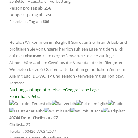
55 Betten + zusätzlich Aufbettung
Person pro Tag ab:
26€
Doppelzi. p. Tag ab:
75€
Einzelzi. p. Tag ab:
60€
Herzlich Willkommen im Berghof! Genießen Sie Ihren Urlaub und
profitieren Sie von unserer herrlich ruhigen Lage mit dem Blick
auf die
Felsenwelt
. Im Berghof erwartet Sie eine zünftige
Atmosphäre ... ob im Gewölbe, der Veranda oder im Biergarten!
Wir bieten bis zu 60 Gästen Unterkunft in gemütlichen Zimmern:
Alle mit Bad, DU-WC, TV und Telefon - teilweise mit Balkon bzw.
Terrasse.
Buchungsanfrage
Internetseite
Geografische Lage
Ferienhaus Petra
40744
Dolni Chribska - CZ
Chribska 27
Telefon: 00420-776342577
7 Betten + zusätzlich Aufbettung