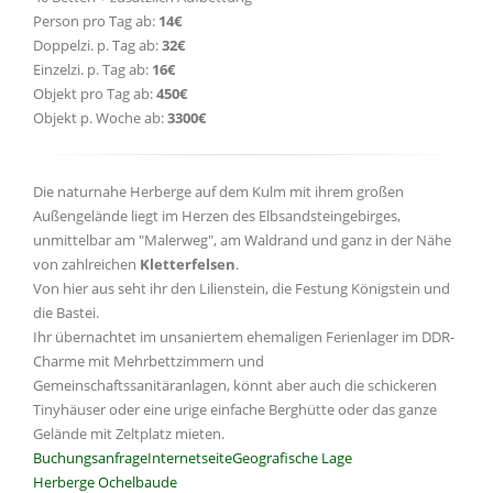
Person pro Tag ab:
14€
Doppelzi. p. Tag ab:
32€
Einzelzi. p. Tag ab:
16€
Objekt pro Tag ab:
450€
Objekt p. Woche ab:
3300€
Die naturnahe Herberge auf dem Kulm mit ihrem großen
Außengelände liegt im Herzen des Elbsandsteingebirges,
unmittelbar am "Malerweg", am Waldrand und ganz in der Nähe
von zahlreichen
Kletterfelsen
.
Von hier aus seht ihr den Lilienstein, die Festung Königstein und
die Bastei.
Ihr übernachtet im unsaniertem ehemaligen Ferienlager im DDR-
Charme mit Mehrbettzimmern und
Gemeinschaftssanitäranlagen, könnt aber auch die schickeren
Tinyhäuser oder eine urige einfache Berghütte oder das ganze
Gelände mit Zeltplatz mieten.
Buchungsanfrage
Internetseite
Geografische Lage
Herberge Ochelbaude