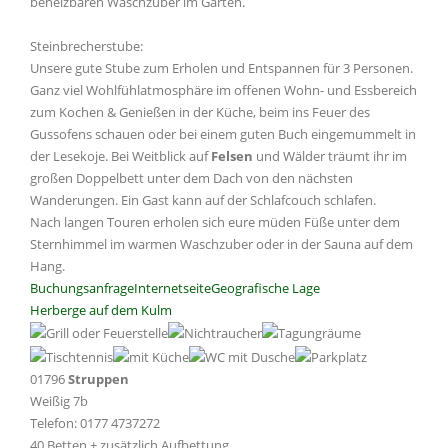
beheizbaren Waschzuber im Garten.
Steinbrecherstube:
Unsere gute Stube zum Erholen und Entspannen für 3 Personen.
Ganz viel Wohlfühlatmosphäre im offenen Wohn- und Essbereich
zum Kochen & Genießen in der Küche, beim ins Feuer des
Gussofens schauen oder bei einem guten Buch eingemummelt in
der Lesekoje. Bei Weitblick auf
Felsen
und Wälder träumt ihr im
großen Doppelbett unter dem Dach von den nächsten
Wanderungen. Ein Gast kann auf der Schlafcouch schlafen.
Nach langen Touren erholen sich eure müden Füße unter dem
Sternhimmel im warmen Waschzuber oder in der Sauna auf dem
Hang.
Buchungsanfrage
Internetseite
Geografische Lage
Herberge auf dem Kulm
01796
Struppen
Weißig 7b
Telefon: 0177 4737272
40 Betten + zusätzlich Aufbettung