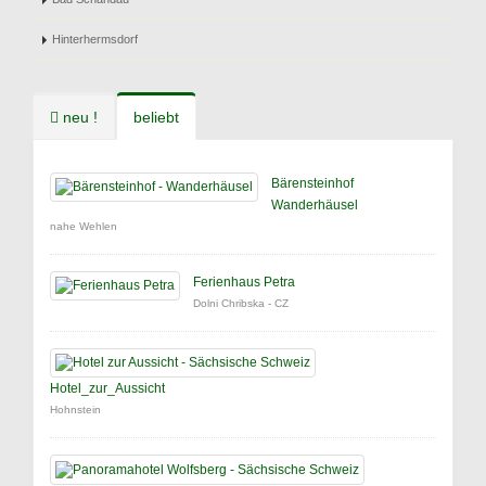
Hinterhermsdorf
neu !
beliebt
Bärensteinhof
Wanderhäusel
nahe Wehlen
Ferienhaus Petra
Dolni Chribska - CZ
Hotel_zur_Aussicht
Hohnstein