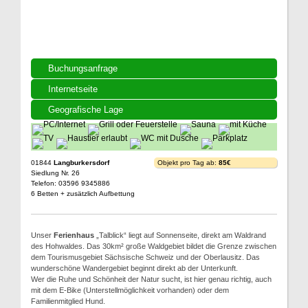
Buchungsanfrage
Internetseite
Geografische Lage
01844
Langburkersdorf
Objekt pro Tag ab:
85€
Siedlung Nr. 26
Telefon: 03596 9345886
6 Betten + zusätzlich Aufbettung
Unser
Ferienhaus
„Talblick“ liegt auf Sonnenseite, direkt am Waldrand
des Hohwaldes. Das 30km² große Waldgebiet bildet die Grenze zwischen
dem Tourismusgebiet Sächsische Schweiz und der Oberlausitz. Das
wunderschöne Wandergebiet beginnt direkt ab der Unterkunft.
Wer die Ruhe und Schönheit der Natur sucht, ist hier genau richtig, auch
mit dem E-Bike (Unterstellmöglichkeit vorhanden) oder dem
Familienmitglied Hund.