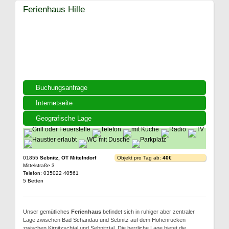
Ferienhaus Hille
Buchungsanfrage
Internetseite
Geografische Lage
01855
Sebnitz, OT Mittelndorf
Objekt pro Tag ab:
40€
Mittelstraße 3
Telefon: 035022 40561
5 Betten
Unser gemütliches
Ferienhaus
befindet sich in ruhiger aber zentraler
Lage zwischen Bad Schandau und Sebnitz auf dem Höhenrücken
zwischen Kirnitzschtal und Sebnitztal. Die herrliche Lage bietet die