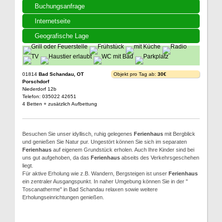
Buchungsanfrage
Internetseite
Geografische Lage
01814
Bad Schandau, OT
Objekt pro Tag ab:
30€
Porschdorf
Niederdorf 12b
Telefon: 035022 42651
4 Betten + zusätzlich Aufbettung
Besuchen Sie unser idyllisch, ruhig gelegenes
Ferienhaus
mit Bergblick
und genießen Sie Natur pur. Ungestört können Sie sich im separaten
Ferienhaus
auf eigenem Grundstück erholen. Auch Ihre Kinder sind bei
uns gut aufgehoben, da das
Ferienhaus
abseits des Verkehrsgeschehen
liegt.
Für aktive Erholung wie z.B. Wandern, Bergsteigen ist unser
Ferienhaus
ein zentraler Ausgangspunkt. In naher Umgebung können Sie in der "
Toscanatherme" in Bad Schandau relaxen sowie weitere
Erholungseinrichtungen genießen.