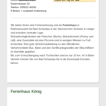
01814
Rathmannsdorf
Objekt pro Tag ab:
90€
Gartenstrasse 10
Telefon: 035022 40281
9 Betten + zusätzlich Aufbettung
Wir bieten Ihnen eine Ferienwohnung und ein
Ferienhaus
in
Rathmannsdorf bei Bad Schandau in der Sächsischen Schweiz in ruhiger
und trotzdem zentraler Lage.
Einkaufsmöglichkeiten wie Fleischer, Bäcker, Einkaufsmarkt (Penny und
Lidl), eine Gaststätte ind eine Pizzeria sind in wenigen Minuten zu Fuß
erreichbar. Eine gute Verkehrsanbindung zu den öffentlichen
Verkehrsmitteln Bus, Bahn und den Schiffsanlegestellen der Elbschiffahrt
ist ebenfalls gegeben.
Bis zum Grenzübergang nach Tschechien sind es nur 10 km. Im S-Bahn-
Verkehr können Sie von Bad Schandau bis in die Kunststadt Dresden
fahren.
Ferienhaus König