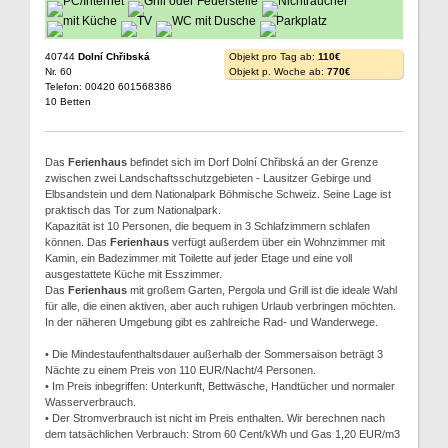
40744
Dolní Chřibská
Objekt pro Tag ab:
110€
Nr. 60
Objekt p. Woche ab:
770€
Telefon: 00420 601568386
10 Betten
Das
Ferienhaus
befindet sich im Dorf Dolní Chřibská an der Grenze
zwischen zwei Landschaftsschutzgebieten - Lausitzer Gebirge und
Elbsandstein und dem Nationalpark Böhmische Schweiz. Seine Lage ist
praktisch das Tor zum Nationalpark.
Kapazität ist 10 Personen, die bequem in 3 Schlafzimmern schlafen
können. Das
Ferienhaus
verfügt außerdem über ein Wohnzimmer mit
Kamin, ein Badezimmer mit Toilette auf jeder Etage und eine voll
ausgestattete Küche mit Esszimmer.
Das
Ferienhaus
mit großem Garten, Pergola und Grill ist die ideale Wahl
für alle, die einen aktiven, aber auch ruhigen Urlaub verbringen möchten.
In der näheren Umgebung gibt es zahlreiche Rad- und Wanderwege.
• Die Mindestaufenthaltsdauer außerhalb der Sommersaison beträgt 3
Nächte zu einem Preis von 110 EUR/Nacht/4 Personen.
• Im Preis inbegriffen: Unterkunft, Bettwäsche, Handtücher und normaler
Wasserverbrauch.
• Der Stromverbrauch ist nicht im Preis enthalten. Wir berechnen nach
dem tatsächlichen Verbrauch: Strom 60 Cent/kWh und Gas 1,20 EUR/m3