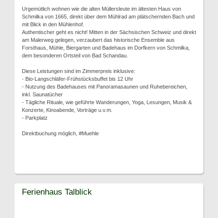
Urgemütlich wohnen wie die alten Müllersleute im ältesten Haus von
Schmilka von 1665, direkt über dem Mühlrad am plätschernden Bach und
mit Blick in den Mühlenhof.
Authentischer geht es nicht! Mitten in der Sächsischen Schweiz und direkt
am Malerweg gelegen, verzaubert das historische Ensemble aus
Forsthaus, Mühle, Biergarten und Badehaus im Dorfkern von Schmilka,
dem besonderen Ortsteil von Bad Schandau.
Diese Leistungen sind im Zimmerpreis inklusive:
- Bio-Langschläfer-Frühstücksbuffet bis 12 Uhr
- Nutzung des Badehauses mit Panoramasaunen und Ruhebereichen,
inkl. Saunatücher
- Tägliche Rituale, wie geführte Wanderungen, Yoga, Lesungen, Musik &
Konzerte, Kinoabende, Vorträge u.v.m.
- Parkplatz
Direktbuchung möglich, #Muehle
Ferienhaus Talblick