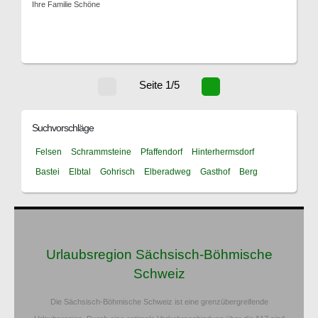
Ihre Familie Schöne
Seite 1/5
Suchvorschläge
Felsen
Schrammsteine
Pfaffendorf
Hinterhermsdorf
Bastei
Elbtal
Gohrisch
Elberadweg
Gasthof
Berg
Urlaubsregion Sächsisch-Böhmische
Schweiz
Die Sächsisch-Böhmische Schweiz ist eine grenzübergreifende