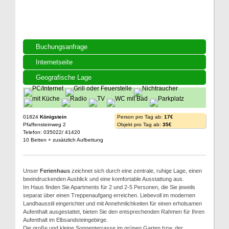
Buchungsanfrage
Internetseite
Geografische Lage
01824
Königstein
Person pro Tag ab:
17€
Pfaffensteinweg 2
Objekt pro Tag ab:
35€
Telefon: 035022/ 41420
10 Betten + zusätzlich Aufbettung
Unser
Ferienhaus
zeichnet sich durch eine zentrale, ruhige Lage, einen
beeindruckenden Ausblick und eine komfortable Ausstattung aus.
Im Haus finden Sie Apartments für 2 und 2-5 Personen, die Sie jeweils
separat über einen Treppenaufgang erreichen. Liebevoll im modernen
Landhausstil eingerichtet und mit Annehmlichkeiten für einen erholsamen
Aufenthalt ausgestattet, bieten Sie den entsprechenden Rahmen für Ihren
Aufenthalt im Elbsandsteingebirge.
Die große und kleine Sonnenterrasse im grünen Garten bzw. der