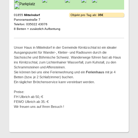
01855
Mittelndorf
Objekt pro Tag ab:
35€
Panoramastraße 7
Telefon: 035022 43076
8 Betten + zusätzlich Aufbettung
Unser Haus in Mittelndorf in der Gemeinde Kirnitzschtal ist ein idealer
Ausgangspunkt für Wander-, Kletter- und Radtouren durch die
Sächsische und Böhmische Schweiz. Wanderwege führen fast ab Haus
ins Kirnitzschtal, zum Lichtenhainer Wasserfall, zum Kuhstall, zu den
Schrammsteinen und Affensteinen.
Sie können bei uns eine Ferienwohnung und ein
Ferienhaus
mit je 4
Betten (bzw. je 2 Schlafzimmer) buchen.
Ein täglicher Brötchenservice kann vereinbart werden.
Preise:
FH Ulbrich ab 50,-€
FEWO Ulbrich ab 35.-€
Wir freuen uns auf Ihren Besuch !