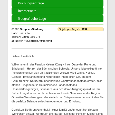
Buchungsanfrage
Internetseite
Geografische Lage
01796
Struppen-Siedlung
Objekt pro Tag ab:
119€
Hohe Straße 57
Telefon: 03501 466 876
28 Betten + zusätzlich Aufbettung
Liebevoll natürlich.
Willkommen in der Pension Kleiner König – Ihrer Oase der Ruhe und
Erholung im Herzen der Sächsischen Schweiz. Unsere liebevoll geführte
Pension orientiert sich an traditionellen Werten, wie Familie, Heimat,
Genuss, Entspannung und Natur bietet Ihnen einen Ort, an dem
Gemütlichkeit, Naturverbundenheit und Gastfreundschaft an erster Stelle
stehen. Eingebettet in die malerische Landschaft des
Elbsandsteingebirges, ist unser Haus der ideale Ausgangspunkt für Ihre
Entdeckungstouren durch die beeindruckende Naturkulisse der Region.
Ob aktive Wanderungen oder einfach nur Entspannen – bei uns finden Sie
die perfekte Balance zwischen Abenteuer und Erholung.
Genießen Sie Ihren Aufenthalt in einer familiären Atmosphäre, die zum
Wohlfühlen einlädt. Wir freuen uns darauf, Sie in der Pension Kleiner König