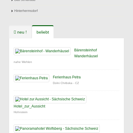
Hinterhermsdorf
neu !
beliebt
Bärensteinhof
Wanderhäusel
nahe Wehlen
Ferienhaus Petra
Dolni Chribska - CZ
Hotel_zur_Aussicht
Hohnstein