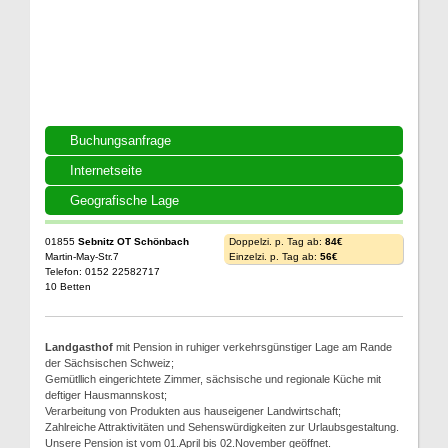
Buchungsanfrage
Internetseite
Geografische Lage
01855
Sebnitz OT Schönbach
Doppelzi. p. Tag ab:
84€
Martin-May-Str.7
Einzelzi. p. Tag ab:
56€
Telefon: 0152 22582717
10 Betten
Landgasthof
mit Pension in ruhiger verkehrsgünstiger Lage am Rande
der Sächsischen Schweiz;
Gemütllich eingerichtete Zimmer, sächsische und regionale Küche mit
deftiger Hausmannskost;
Verarbeitung von Produkten aus hauseigener Landwirtschaft;
Zahlreiche Attraktivitäten und Sehenswürdigkeiten zur Urlaubsgestaltung.
Unsere Pension ist vom 01.April bis 02.November geöffnet.