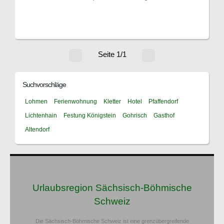
Seite 1/1
Suchvorschläge
Lohmen
Ferienwohnung
Kletter
Hotel
Pfaffendorf
Lichtenhain
Festung Königstein
Gohrisch
Gasthof
Altendorf
Urlaubsregion Sächsisch-Böhmische
Schweiz
Die Sächsisch-Böhmische Schweiz ist eine grenzübergreifende