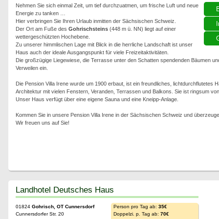
Nehmen Sie sich einmal Zeit, um tief durchzuatmen, um frische Luft und neue
Energie zu tanken …
Hier verbringen Sie Ihren Urlaub inmitten der Sächsischen Schweiz.
I
Der Ort am Fuße des
Gohrischsteins
(448 m ü. NN) liegt auf einer
wettergeschützten Hochebene.
G
Zu unserer himmlischen Lage mit Blick in die herrliche Landschaft ist unser
Haus auch der ideale Ausgangspunkt für viele Freizeitaktivitäten.
Die großzügige Liegewiese, die Terrasse unter den Schatten spendenden Bäumen und
Verweilen ein.
Die Pension Villa Irene wurde um 1900 erbaut, ist ein freundliches, lichtdurchflutetes H
Architektur mit vielen Fenstern, Veranden, Terrassen und Balkons. Sie ist ringsum vo
Unser Haus verfügt über eine eigene Sauna und eine Kneipp-Anlage.
Kommen Sie in unsere Pension Villa Irene in der Sächsischen Schweiz und überzeugen
Wir freuen uns auf Sie!
Landhotel Deutsches Haus
01824
Gohrisch, OT Cunnersdorf
Person pro Tag ab:
35€
Cunnersdorfer Str. 20
Doppelzi. p. Tag ab:
70€