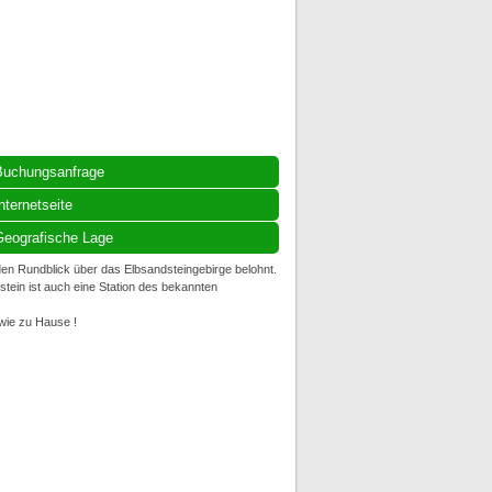
Buchungsanfrage
nternetseite
eografische Lage
en Rundblick über das Elbsandsteingebirge belohnt.
tstein ist auch eine Station des bekannten
wie zu Hause !