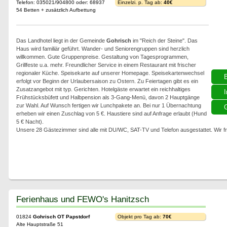
Telefon: 035021/904800 oder: 68937
Einzelzi. p. Tag ab:
40€
54 Betten + zusätzlich Aufbettung
Das Landhotel liegt in der Gemeinde
Gohrisch
im "Reich der Steine". Das
Haus wird familiär geführt. Wander- und Seniorengruppen sind herzlich
willkommen. Gute Gruppenpreise. Gestaltung von Tagesprogrammen,
Grillfeste u.a. mehr. Freundlicher Service in einem Restaurant mit frischer
regionaler Küche. Speisekarte auf unserer Homepage. Speisekartenwechsel
erfolgt vor Beginn der Urlaubersaison zu Ostern. Zu Feiertagen gibt es ein
Zusatzangebot mit typ. Gerichten. Hotelgäste erwartet ein reichhaltiges
I
Frühstücksbüfett und Halbpension als 3-Gang-Menü, davon 2 Hauptgänge
zur Wahl. Auf Wunsch fertigen wir Lunchpakete an. Bei nur 1 Übernachtung
G
erheben wir einen Zuschlag von 5 €. Haustiere sind auf Anfrage erlaubt (Hund
5 € Nacht).
Unsere 28 Gästezimmer sind alle mit DU/WC, SAT-TV und Telefon ausgestattet. Wir f
Ferienhaus und FEWO's Hanitzsch
01824
Gohrisch OT Papstdorf
Objekt pro Tag ab:
70€
Alte Hauptstraße 51