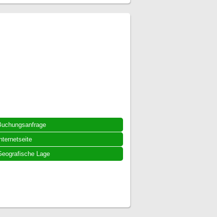
Buchungsanfrage
nternetseite
eografische Lage