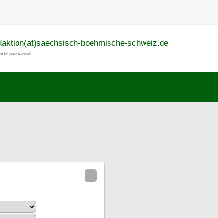
daktion(at)saechsisch-boehmische-schweiz.de
akt per e-mail