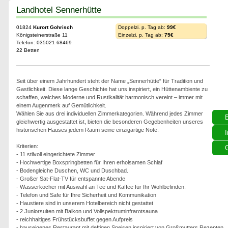
Landhotel Sennerhütte
01824
Kurort Gohrisch
Doppelzi. p. Tag ab:
99€
Königsteinerstraße 11
Einzelzi. p. Tag ab:
75€
Telefon: 035021 68469
22 Betten
Seit über einem Jahrhundert steht der Name „Sennerhütte“ für Tradition und
Gastlichkeit. Diese lange Geschichte hat uns inspiriert, ein Hüttenambiente zu
schaffen, welches Moderne und Rustikalität harmonisch vereint – immer mit
einem Augenmerk auf Gemütlichkeit.
Wählen Sie aus drei individuellen Zimmerkategorien. Während jedes Zimmer
gleichwertig ausgestattet ist, bieten die besonderen Gegebenheiten unseres
historischen Hauses jedem Raum seine einzigartige Note.
I
Kriterien:
G
- 11 stilvoll eingerichtete Zimmer
- Hochwertige Boxspringbetten für Ihren erholsamen Schlaf
- Bodengleiche Duschen, WC und Duschbad.
- Großer Sat-Flat-TV für entspannte Abende
- Wasserkocher mit Auswahl an Tee und Kaffee für Ihr Wohlbefinden.
- Telefon und Safe für Ihre Sicherheit und Kommunikation
- Haustiere sind in unserem Hotelbereich nicht gestattet
- 2 Juniorsuiten mit Balkon und Vollspektruminfrarotsauna
- reichhaltiges Frühstücksbuffet gegen Aufpreis
- hauseigenes Restaurant mit deftigen Speisen inspiriert von Großmutters Rezepten