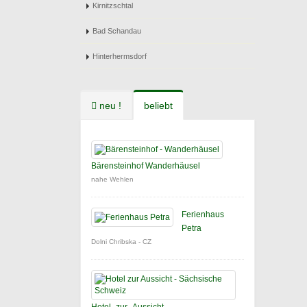
Kirnitzschtal
Bad Schandau
Hinterhermsdorf
neu !
beliebt
Bärensteinhof Wanderhäusel
nahe Wehlen
Ferienhaus
Petra
Dolni Chribska - CZ