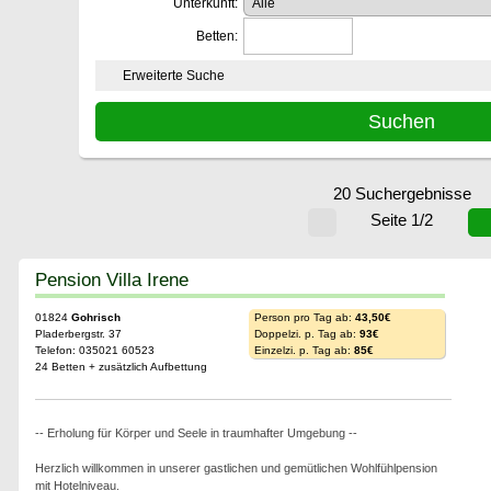
Unterkunft:
Betten:
Erweiterte Suche
20 Suchergebnisse
Seite 1/2
Pension Villa Irene
01824
Gohrisch
Person pro Tag ab:
43,50€
Pladerbergstr. 37
Doppelzi. p. Tag ab:
93€
Telefon: 035021 60523
Einzelzi. p. Tag ab:
85€
24 Betten + zusätzlich Aufbettung
-- Erholung für Körper und Seele in traumhafter Umgebung --
Herzlich willkommen in unserer gastlichen und gemütlichen Wohlfühlpension
mit Hotelniveau.