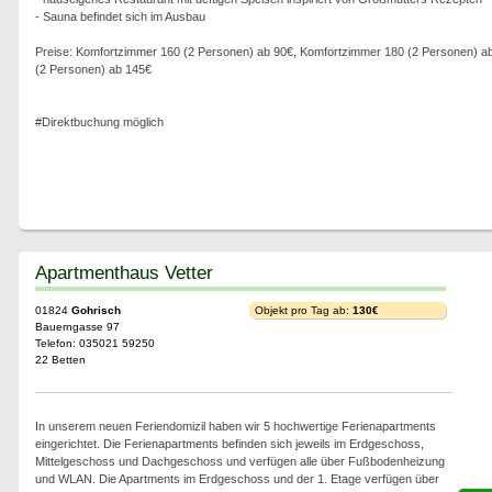
- Sauna befindet sich im Ausbau
Preise: Komfortzimmer 160 (2 Personen) ab 90€, Komfortzimmer 180 (2 Personen) ab 
(2 Personen) ab 145€
#Direktbuchung möglich
Apartmenthaus Vetter
01824
Gohrisch
Objekt pro Tag ab:
130€
Bauerngasse 97
Telefon: 035021 59250
22 Betten
In unserem neuen Feriendomizil haben wir 5 hochwertige Ferienapartments
eingerichtet. Die Ferienapartments befinden sich jeweils im Erdgeschoss,
Mittelgeschoss und Dachgeschoss und verfügen alle über Fußbodenheizung
und WLAN. Die Apartments im Erdgeschoss und der 1. Etage verfügen über