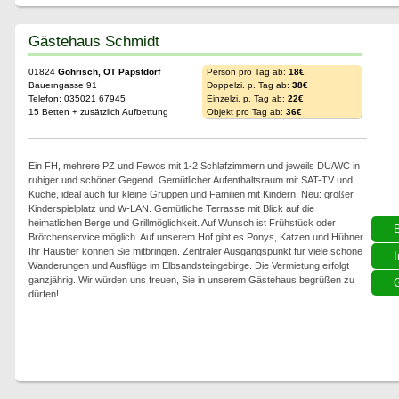
Gästehaus Schmidt
01824
Gohrisch, OT Papstdorf
Person pro Tag ab:
18€
Bauerngasse 91
Doppelzi. p. Tag ab:
38€
Telefon: 035021 67945
Einzelzi. p. Tag ab:
22€
15 Betten + zusätzlich Aufbettung
Objekt pro Tag ab:
36€
Ein FH, mehrere PZ und Fewos mit 1-2 Schlafzimmern und jeweils DU/WC in
ruhiger und schöner Gegend. Gemütlicher Aufenthaltsraum mit SAT-TV und
Küche, ideal auch für kleine Gruppen und Familien mit Kindern. Neu: großer
Kinderspielplatz und W-LAN. Gemütliche Terrasse mit Blick auf die
heimatlichen Berge und Grillmöglichkeit. Auf Wunsch ist Frühstück oder
Brötchenservice möglich. Auf unserem Hof gibt es Ponys, Katzen und Hühner.
Ihr Haustier können Sie mitbringen. Zentraler Ausgangspunkt für viele schöne
I
Wanderungen und Ausflüge im Elbsandsteingebirge. Die Vermietung erfolgt
ganzjährig. Wir würden uns freuen, Sie in unserem Gästehaus begrüßen zu
G
dürfen!