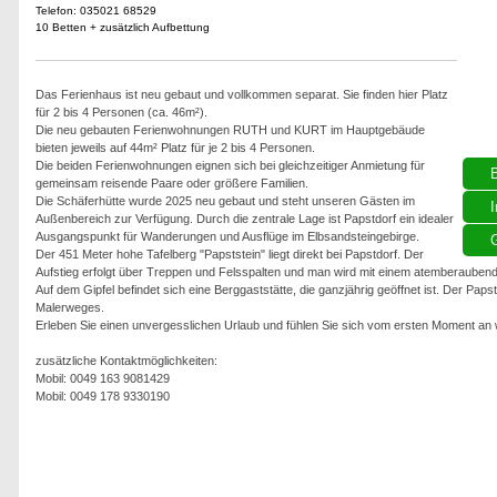
Telefon: 035021 68529
10 Betten + zusätzlich Aufbettung
Das Ferienhaus ist neu gebaut und vollkommen separat. Sie finden hier Platz
für 2 bis 4 Personen (ca. 46m²).
Die neu gebauten Ferienwohnungen RUTH und KURT im Hauptgebäude
bieten jeweils auf 44m² Platz für je 2 bis 4 Personen.
Die beiden Ferienwohnungen eignen sich bei gleichzeitiger Anmietung für
gemeinsam reisende Paare oder größere Familien.
Die Schäferhütte wurde 2025 neu gebaut und steht unseren Gästen im
I
Außenbereich zur Verfügung. Durch die zentrale Lage ist Papstdorf ein idealer
Ausgangspunkt für Wanderungen und Ausflüge im Elbsandsteingebirge.
G
Der 451 Meter hohe Tafelberg "Papststein" liegt direkt bei Papstdorf. Der
Aufstieg erfolgt über Treppen und Felsspalten und man wird mit einem atemberaubend
Auf dem Gipfel befindet sich eine Berggaststätte, die ganzjährig geöffnet ist. Der Paps
Malerweges.
Erleben Sie einen unvergesslichen Urlaub und fühlen Sie sich vom ersten Moment an 
zusätzliche Kontaktmöglichkeiten:
Mobil: 0049 163 9081429
Mobil: 0049 178 9330190