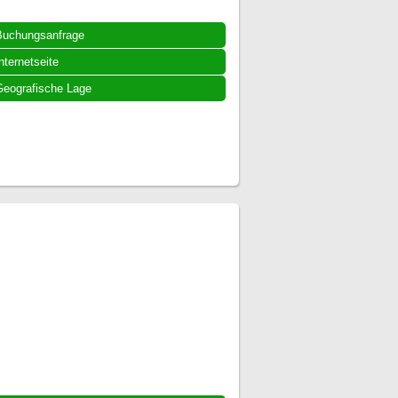
Buchungsanfrage
nternetseite
eografische Lage