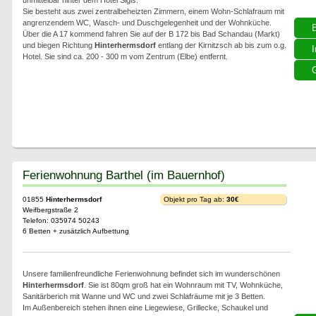
unmittelbar hinter dem Hotel Sigls.
Sie besteht aus zwei zentralbeheizten Zimmern, einem Wohn-Schlafraum mit
angrenzendem WC, Wasch- und Duschgelegenheit und der Wohnküche.
Über die A 17 kommend fahren Sie auf der B 172 bis Bad Schandau (Markt)
und biegen Richtung
Hinterhermsdorf
entlang der Kirnitzsch ab bis zum o.g.
I
Hotel. Sie sind ca. 200 - 300 m vom Zentrum (Elbe) entfernt.
G
Ferienwohnung Barthel (im Bauernhof)
01855
Hinterhermsdorf
Objekt pro Tag ab:
30€
Weifbergstraße 2
Telefon: 035974 50243
6 Betten + zusätzlich Aufbettung
Unsere familienfreundliche Ferienwohnung befindet sich im wunderschönen
Hinterhermsdorf
. Sie ist 80qm groß hat ein Wohnraum mit TV, Wohnküche,
Sanitärberich mit Wanne und WC und zwei Schlafräume mit je 3 Betten.
Im Außenbereich stehen ihnen eine Liegewiese, Grillecke, Schaukel und