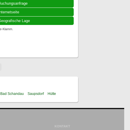
Buchungsanfrage
nternetseite
eografische Lage
se-Klamm.
Bad Schandau
Saupsdorf
Hütte
KONTAKT