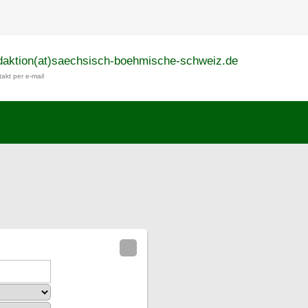
daktion(at)saechsisch-boehmische-schweiz.de
akt per e-mail