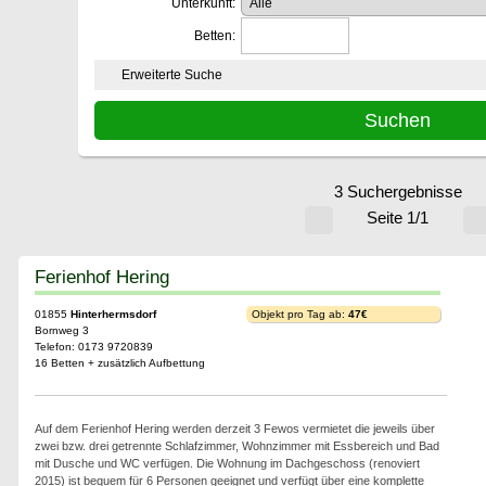
Unterkunft:
Betten:
Erweiterte Suche
3 Suchergebnisse
Seite 1/1
Ferienhof Hering
01855
Hinterhermsdorf
Objekt pro Tag ab:
47€
Bornweg 3
Telefon: 0173 9720839
16 Betten + zusätzlich Aufbettung
Auf dem Ferienhof Hering werden derzeit 3 Fewos vermietet die jeweils über
zwei bzw. drei getrennte Schlafzimmer, Wohnzimmer mit Essbereich und Bad
mit Dusche und WC verfügen. Die Wohnung im Dachgeschoss (renoviert
2015) ist bequem für 6 Personen geeignet und verfügt über eine komplette