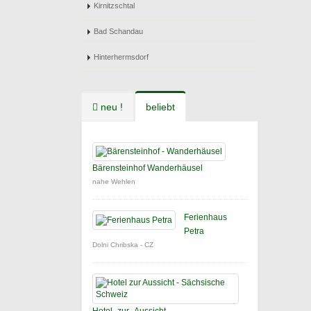
Kirnitzschtal
Bad Schandau
Hinterhermsdorf
neu !
beliebt
Bärensteinhof Wanderhäusel
nahe Wehlen
Ferienhaus
Petra
Dolni Chribska - CZ