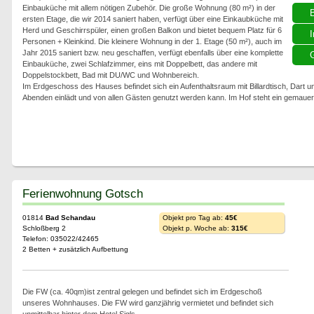
Einbauküche mit allem nötigen Zubehör. Die große Wohnung (80 m²) in der
ersten Etage, die wir 2014 saniert haben, verfügt über eine Einkaubküche mit
Herd und Geschirrspüler, einen großen Balkon und bietet bequem Platz für 6
I
Personen + Kleinkind. Die kleinere Wohnung in der 1. Etage (50 m²), auch im
Jahr 2015 saniert bzw. neu geschaffen, verfügt ebenfalls über eine komplette
G
Einbauküche, zwei Schlafzimmer, eins mit Doppelbett, das andere mit
Doppelstockbett, Bad mit DU/WC und Wohnbereich.
Im Erdgeschoss des Hauses befindet sich ein Aufenthaltsraum mit Billardtisch, Dart u
Abenden einlädt und von allen Gästen genutzt werden kann. Im Hof steht ein gemaue
Ferienwohnung Gotsch
01814
Bad Schandau
Objekt pro Tag ab:
45€
Schloßberg 2
Objekt p. Woche ab:
315€
Telefon: 035022/42465
2 Betten + zusätzlich Aufbettung
Die FW (ca. 40qm)ist zentral gelegen und befindet sich im Erdgeschoß
unseres Wohnhauses. Die FW wird ganzjährig vermietet und befindet sich