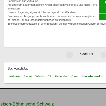
Sandkasten zur Verfügung.
Auf unserem Bauernhof können Kinder außerdem viele große und kleine Tiere
entdecken.
I
Unsere Umgebung eignet sich hervorragend zum Wandern.
Zwei Wanderübergänge zur benachbarten Böhmischen Schweiz ermöglichen
G
es, diesen Teil des Elbsandsteingebirges zu erwandern.
Eine besondere Attraktion ist eine Bootsfahrt auf der wildromantischen Obere-Schleu
Seite 1/1
Suchvorschläge
Wellness
Bastei
Sebnitz
CZ
Pfaffendorf
Camp
Hinterhermsdorf
hsisch-Böhmische Schweiz