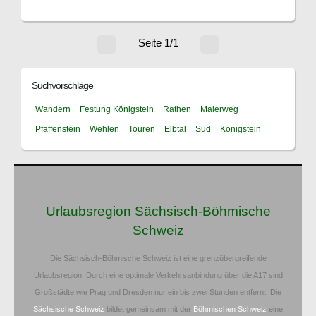
Seite 1/1
Suchvorschläge
Wandern
Festung Königstein
Rathen
Malerweg
Pfaffenstein
Wehlen
Touren
Elbtal
Süd
Königstein
Urlaubsregion Sächsisch-Böhmische
Schweiz
Die Sächsisch-Böhmische Schweiz ist eine grenzübergreifende
Urlaubsregion. Durch eine optimale Verkehrsanbindung über die A17 sind
Großstädte wie Prag und Dresden nur ein bis zwei Stunden entfernt. Die
Sächsische Schweiz
bildet gemeinsam mit der
Böhmischen Schweiz
eine