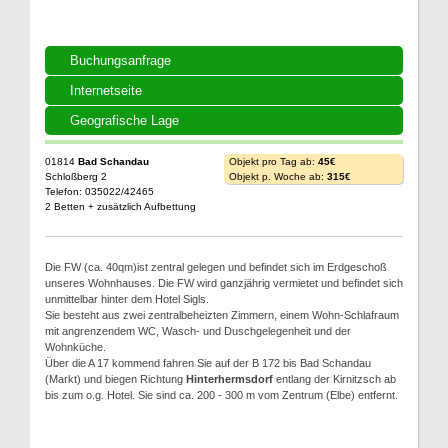
Buchungsanfrage
Internetseite
Geografische Lage
01814
Bad Schandau
Objekt pro Tag ab:
45€
Schloßberg 2
Objekt p. Woche ab:
315€
Telefon: 035022/42465
2 Betten + zusätzlich Aufbettung
Die FW (ca. 40qm)ist zentral gelegen und befindet sich im Erdgeschoß
unseres Wohnhauses. Die FW wird ganzjährig vermietet und befindet sich
unmittelbar hinter dem Hotel Sigls.
Sie besteht aus zwei zentralbeheizten Zimmern, einem Wohn-Schlafraum
mit angrenzendem WC, Wasch- und Duschgelegenheit und der
Wohnküche.
Über die A 17 kommend fahren Sie auf der B 172 bis Bad Schandau
(Markt) und biegen Richtung
Hinterhermsdorf
entlang der Kirnitzsch ab
bis zum o.g. Hotel. Sie sind ca. 200 - 300 m vom Zentrum (Elbe) entfernt.