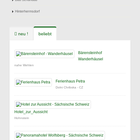
Hinterhermsdorf
neu !
beliebt
Bärensteinhof
Wanderhäusel
nahe Wehlen
Ferienhaus Petra
Dolni Chribska - CZ
Hotel_zur_Aussicht
Hohnstein