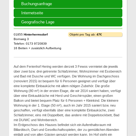
Buchungsanfrage
Internetseite
Geografische Lage
01855
Hinterhermsdorf
Objekt pro Tag ab:
47€
Bornweg 3
Telefon: 0173 9720839
16 Betten + zusätzlich Aufbettung
Auf dem Ferienhof Hering werden derzeit 3 Fewos vermietet die jeweils
über zwei bzw. drei getrennte Schlafzimmer, Wohnzimmer mit Essbereich
und Bad mit Dusche und WC verfügen. Die Wohnung im Dachgeschoss
(renoviert 2015) ist bequem für 6 Personen geeignet und verfügt über
eine komplette Einbauküche mit allem nötigen Zubehör. Die große
Wohnung (80 m²) in der ersten Etage, die wir 2014 saniert haben, verfügt
über eine Einkaubküche mit Herd und Geschirrspüler, einen großen
Balkon und bietet bequem Platz für 6 Personen + Kleinkind. Die kleinere
Wohnung in der 1. Etage (50 m²), auch im Jahr 2015 saniert bzw. neu
geschaffen, verfügt ebenfalls über eine komplette Einbauküche, zwei
Schlafzimmer, eins mit Doppelbett, das andere mit Doppelstockbett, Bad
mit DU/WC und Wohnbereich.
Im Erdgeschoss des Hauses befindet sich ein Aufenthaltsraum mit
Billardtisch, Dart und Gesellschaftsspielen, der zu gemütlichen Abenden
einlädt und von allen Gästen genutzt werden kann. Im Hof steht ein