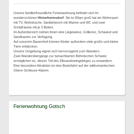
Unsere familienfreundliche Ferienwohnung befindet sich im
wunderschönen
Hinterhermsdorf
. Sie ist 80qm groß hat ein Wohnraum
mit TV, Wohnküche, Sanitärberich mit Wanne und WC und zwei
Schlafräume mit je 3 Betten.
Im Außenbereich stehen ihnen eine Liegewiese, Grillecke, Schaukel und
Sandkasten zur Verfügung.
Auf unserem Bauernhof können Kinder außerdem viele große und kleine
Tiere entdecken.
Unsere Umgebung eignet sich hervorragend zum Wandern.
Zwei Wanderübergänge zur benachbarten Böhmischen Schweiz
ermöglichen es, diesen Teil des Elbsandsteingebirges zu erwandern.
Eine besondere Attraktion ist eine Bootsfahrt auf der wildromantischen
Obere-Schleuse-Klamm.
Ferienwohnung Gotsch