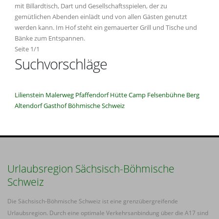
mit Billardtisch, Dart und Gesellschaftsspielen, der zu
gemütlichen Abenden einlädt und von allen Gästen genutzt
werden kann. Im Hof steht ein gemauerter Grill und Tische und
Bänke zum Entspannen.
Seite 1/1
Suchvorschläge
Lilienstein
Malerweg
Pfaffendorf
Hütte
Camp
Felsenbühne
Berg
Altendorf
Gasthof
Böhmische Schweiz
Urlaubsregion Sächsisch-Böhmische
Schweiz
Die Sächsisch-Böhmische Schweiz ist eine grenzübergreifende
Urlaubsregion. Durch eine optimale Verkehrsanbindung über die A17 sind