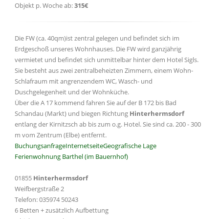
Objekt p. Woche ab:
315€
Die FW (ca. 40qm)ist zentral gelegen und befindet sich im
Erdgeschoß unseres Wohnhauses. Die FW wird ganzjährig
vermietet und befindet sich unmittelbar hinter dem Hotel Sigls.
Sie besteht aus zwei zentralbeheizten Zimmern, einem Wohn-
Schlafraum mit angrenzendem WC, Wasch- und
Duschgelegenheit und der Wohnküche.
Über die A 17 kommend fahren Sie auf der B 172 bis Bad
Schandau (Markt) und biegen Richtung
Hinterhermsdorf
entlang der Kirnitzsch ab bis zum o.g. Hotel. Sie sind ca. 200 - 300
m vom Zentrum (Elbe) entfernt.
Buchungsanfrage
Internetseite
Geografische Lage
Ferienwohnung Barthel (im Bauernhof)
01855
Hinterhermsdorf
Weifbergstraße 2
Telefon: 035974 50243
6 Betten + zusätzlich Aufbettung