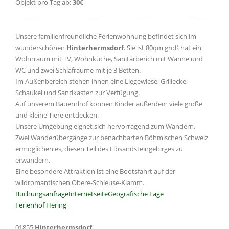
Objekt pro Tag ab:
30€
Unsere familienfreundliche Ferienwohnung befindet sich im
wunderschönen
Hinterhermsdorf
. Sie ist 80qm groß hat ein
Wohnraum mit TV, Wohnküche, Sanitärberich mit Wanne und
WC und zwei Schlafräume mit je 3 Betten.
Im Außenbereich stehen ihnen eine Liegewiese, Grillecke,
Schaukel und Sandkasten zur Verfügung.
Auf unserem Bauernhof können Kinder außerdem viele große
und kleine Tiere entdecken.
Unsere Umgebung eignet sich hervorragend zum Wandern.
Zwei Wanderübergänge zur benachbarten Böhmischen Schweiz
ermöglichen es, diesen Teil des Elbsandsteingebirges zu
erwandern.
Eine besondere Attraktion ist eine Bootsfahrt auf der
wildromantischen Obere-Schleuse-Klamm.
Buchungsanfrage
Internetseite
Geografische Lage
Ferienhof Hering
01855
Hinterhermsdorf