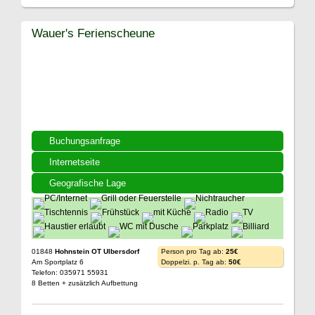
Wauer's Ferienscheune
Buchungsanfrage
Internetseite
Geografische Lage
01848
Hohnstein OT Ulbersdorf
Person pro Tag ab:
25€
Am Sportplatz 6
Doppelzi. p. Tag ab:
50€
Telefon: 035971 55931
8 Betten + zusätzlich Aufbettung