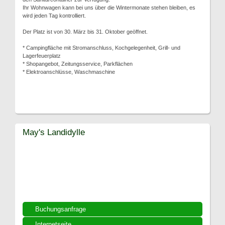
Ihr Wohnwagen kann bei uns über die Wintermonate stehen bleiben, es
wird jeden Tag kontrolliert.
Der Platz ist von 30. März bis 31. Oktober geöffnet.
* Campingfläche mit Stromanschluss, Kochgelegenheit, Grill- und
Lagerfeuerplatz
* Shopangebot, Zeitungsservice, Parkflächen
* Elektroanschlüsse, Waschmaschine
May's Landidylle
Buchungsanfrage
Internetseite