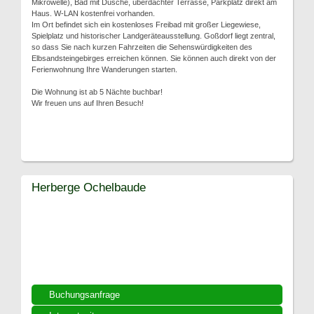
Mikrowelle), Bad mit Dusche, überdachter Terrasse, Parkplatz direkt am
Haus. W-LAN kostenfrei vorhanden.
Im Ort befindet sich ein kostenloses Freibad mit großer Liegewiese,
Spielplatz und historischer Landgeräteausstellung. Goßdorf liegt zentral,
so dass Sie nach kurzen Fahrzeiten die Sehenswürdigkeiten des
Elbsandsteingebirges erreichen können. Sie können auch direkt von der
Ferienwohnung Ihre Wanderungen starten.
Die Wohnung ist ab 5 Nächte buchbar!
Wir freuen uns auf Ihren Besuch!
Herberge Ochelbaude
Buchungsanfrage