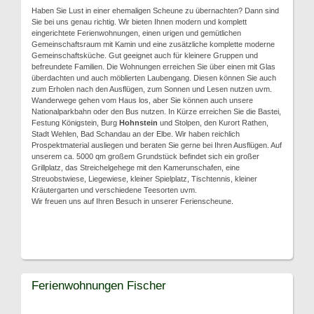
Haben Sie Lust in einer ehemaligen Scheune zu übernachten? Dann sind
Sie bei uns genau richtig. Wir bieten Ihnen modern und komplett
eingerichtete Ferienwohnungen, einen urigen und gemütlichen
Gemeinschaftsraum mit Kamin und eine zusätzliche komplette moderne
Gemeinschaftsküche. Gut geeignet auch für kleinere Gruppen und
befreundete Familien. Die Wohnungen erreichen Sie über einen mit Glas
überdachten und auch möblierten Laubengang. Diesen können Sie auch
zum Erholen nach den Ausflügen, zum Sonnen und Lesen nutzen uvm.
Wanderwege gehen vom Haus los, aber Sie können auch unsere
Nationalparkbahn oder den Bus nutzen. In Kürze erreichen Sie die Bastei,
Festung Königstein, Burg
Hohnstein
und Stolpen, den Kurort Rathen,
Stadt Wehlen, Bad Schandau an der Elbe. Wir haben reichlich
Prospektmaterial ausliegen und beraten Sie gerne bei Ihren Ausflügen. Auf
unserem ca. 5000 qm großem Grundstück befindet sich ein großer
Grillplatz, das Streichelgehege mit den Kamerunschafen, eine
Streuobstwiese, Liegewiese, kleiner Spielplatz, Tischtennis, kleiner
Kräutergarten und verschiedene Teesorten uvm.
Wir freuen uns auf Ihren Besuch in unserer Ferienscheune.
Ferienwohnungen Fischer