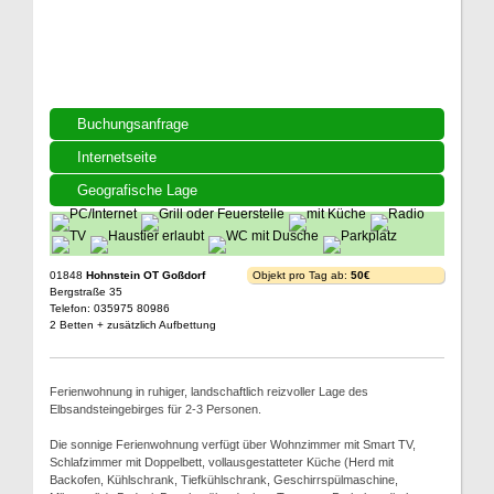
Buchungsanfrage
Internetseite
Geografische Lage
01848
Hohnstein OT Goßdorf
Objekt pro Tag ab:
50€
Bergstraße 35
Telefon: 035975 80986
2 Betten + zusätzlich Aufbettung
Ferienwohnung in ruhiger, landschaftlich reizvoller Lage des
Elbsandsteingebirges für 2-3 Personen.
Die sonnige Ferienwohnung verfügt über Wohnzimmer mit Smart TV,
Schlafzimmer mit Doppelbett, vollausgestatteter Küche (Herd mit
Backofen, Kühlschrank, Tiefkühlschrank, Geschirrspülmaschine,