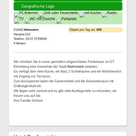
Geografische Lage
01848
Hohnstein
Objekt pro Tag ab:
65€
Hauptsr.114
Telefon: 0172 5759608
5 Betten
Wir möchten Sie in unser gemütlich eingerichtetes Ferienhaus im OT
Ehrenberg eine Gemeinde der Stadt
Hohnstein
einladen.
Es verfügt über eine Küche, ein Bad, 2 Schlafräume und ein Wohnbereich
mit Zugang zur Terrasse.
Zum Ausspannen laden die Gartenmöbel und die Sonnenterasse mit
Grillmöglichkeit ein.
Wir liegen sehr zentral und es gibt viele Ausflugsziele zu erkunden, wir
freuen uns auf Sie
Ihre Familie Schöne