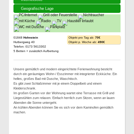
Geografische Lage
01848
Hohnstein
Objekt pro Tag ab:
70€
Hutbergweg 40
Objekt p. Woche ab:
490€
Telefon: 0173 5613302
5 Betten + zusätzlich Aufbettung
Unsere gemütlich und modern eingerichtete Ferienwohnung besticht
durch ein geräumiges Wohn-/ Esszimmer mit integrierter Eckküche. Ein
helles, großes Bad mit Dusche, Waschtisch.
Es gibt zwei Schlafzimmer mit je einem Doppelbett und einem
Kleiderschrank.
Im großen Garten vor der Wohnung wartet eine Terrasse mit Grill und
Liegestühlen zum relaxen. Einfach herrlich zum Sitzen, wenn an lauen
Abenden die Sonne untergeht.
An kühlen Abenden können Sie es sich vor dem Kaminofen gemütlich
machen.