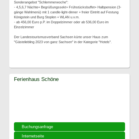
Sonderangebot "Schlemmerwoche":
- 4,5,6,7 Nächte+ Begrüßungssekt+ Frühstücksbuffet+ Halbpension (3-
gänge Wahlmenü) mit 1 candle-light-dinner + freier Eintritt auf Festung
Königstein und Burg Stoplen + WLAN u.v.m.
- ab 456,00 Euro p.P. im Doppelzimmer oder ab 536,00 Euro im
Einzelzimmer
Der Landestourismusverband Sachsen kürte unser Haus zum
"Gästeliebling 2023 von ganz Sachsen" in der Kategorie "Hotels".
Ferienhaus Schöne
Buchungsanfrage
Internetseite