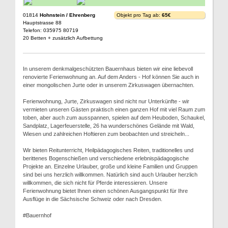
01814
Hohnstein / Ehrenberg
Objekt pro Tag ab:
65€
Hauptstrasse 88
Telefon: 035975 80719
20 Betten + zusätzlich Aufbettung
In unserem denkmalgeschützten Bauernhaus bieten wir eine liebevoll
renovierte Ferienwohnung an. Auf dem Anders - Hof können Sie auch in
einer mongolischen Jurte oder in unserem Zirkuswagen übernachten.
Ferienwohnung, Jurte, Zirkuswagen sind nicht nur Unterkünfte - wir
vermieten unseren Gästen praktisch einen ganzen Hof mit viel Raum zum
toben, aber auch zum ausspannen, spielen auf dem Heuboden, Schaukel,
Sandplatz, Lagerfeuerstelle, 26 ha wunderschönes Gelände mit Wald,
Wiesen und zahlreichen Hoftieren zum beobachten und streicheln...
Wir bieten Reitunterricht, Heilpädagogisches Reiten, traditionelles und
berittenes Bogenschießen und verschiedene erlebnispädagogische
Projekte an. Einzelne Urlauber, große und kleine Familien und Gruppen
sind bei uns herzlich willkommen. Natürlich sind auch Urlauber herzlich
willkommen, die sich nicht für Pferde interessieren. Unsere
Ferienwohnung bietet Ihnen einen schönen Ausgangspunkt für Ihre
Ausflüge in die Sächsische Schweiz oder nach Dresden.
#Bauernhof