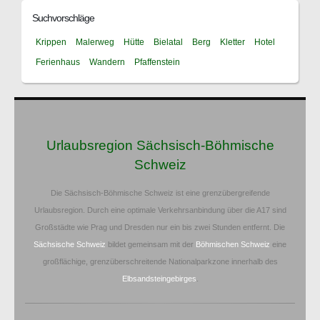
Suchvorschläge
Krippen
Malerweg
Hütte
Bielatal
Berg
Kletter
Hotel
Ferienhaus
Wandern
Pfaffenstein
Urlaubsregion Sächsisch-Böhmische
Schweiz
Die Sächsisch-Böhmische Schweiz ist eine grenzübergreifende
Urlaubsregion. Durch eine optimale Verkehrsanbindung über die A17 sind
Großstädte wie Prag und Dresden nur ein bis zwei Stunden entfernt. Die
Sächsische Schweiz
bildet gemeinsam mit der
Böhmischen Schweiz
eine
großflächige, grenzüberschreitende Nationalparkzone innerhalb des
Elbsandsteingebirges
.