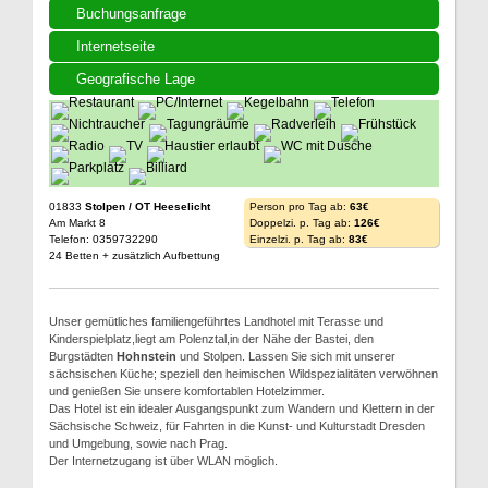
Buchungsanfrage
Internetseite
Geografische Lage
01833
Stolpen / OT Heeselicht
Person pro Tag ab:
63€
Am Markt 8
Doppelzi. p. Tag ab:
126€
Telefon: 0359732290
Einzelzi. p. Tag ab:
83€
24 Betten + zusätzlich Aufbettung
Unser gemütliches familiengeführtes Landhotel mit Terasse und
Kinderspielplatz,liegt am Polenztal,in der Nähe der Bastei, den
Burgstädten
Hohnstein
und Stolpen. Lassen Sie sich mit unserer
sächsischen Küche; speziell den heimischen Wildspezialitäten verwöhnen
und genießen Sie unsere komfortablen Hotelzimmer.
Das Hotel ist ein idealer Ausgangspunkt zum Wandern und Klettern in der
Sächsische Schweiz, für Fahrten in die Kunst- und Kulturstadt Dresden
und Umgebung, sowie nach Prag.
Der Internetzugang ist über WLAN möglich.