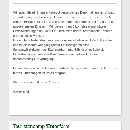
Wir laden Sie ein in unser liebevoll restauriertes Denkmalhaus in ruhiger,
zentraler Lage in Ehrenberg. Lassen Sie das historische Flair auf sich
wirken. Erfreuen Sie sich an den besonders ideenreich und komfortabel
ausgestatteten Zimmern. Wir bieten Ihnen 3 komplett eingerichtete
Ferienwohnungen an. Ideal für Eltern mit Kindern, befreundete Familien
oder einzelne Ehepaare.
Unser Haus bietet alles, was Sie für einen erholsamen Urlaub brauchen
und ist ein idealer Ausgangspunkt für Ausflüge zu allen
Sehenswürdigkeiten der Sächsischen- und Böhmischen Schweiz.
Es stehen außerdem eine Waschmaschine und ein Trockner
kostenpflichtig zur Verfügung.
Bei uns können Sie nicht nur im Trabi schlafen, sondern auch selber Trabi
fahren - Buchungen im Vorab möglich.
Wir freuen uns auf Ihren Besuch!
#bauernhof
Touristencamp 'Entenfarm'