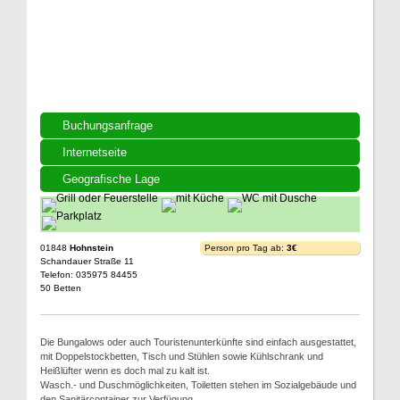
Buchungsanfrage
Internetseite
Geografische Lage
01848
Hohnstein
Person pro Tag ab:
3€
Schandauer Straße 11
Telefon: 035975 84455
50 Betten
Die Bungalows oder auch Touristenunterkünfte sind einfach ausgestattet,
mit Doppelstockbetten, Tisch und Stühlen sowie Kühlschrank und
Heißlüfter wenn es doch mal zu kalt ist.
Wasch.- und Duschmöglichkeiten, Toiletten stehen im Sozialgebäude und
den Sanitärcontainer zur Verfügung.