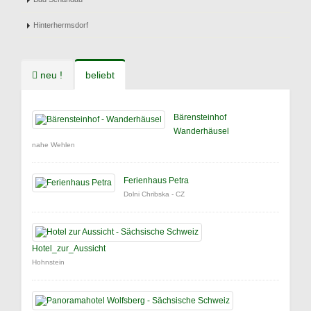
Hinterhermsdorf
neu !
beliebt
Bärensteinhof
Wanderhäusel
nahe Wehlen
Ferienhaus Petra
Dolni Chribska - CZ
Hotel_zur_Aussicht
Hohnstein