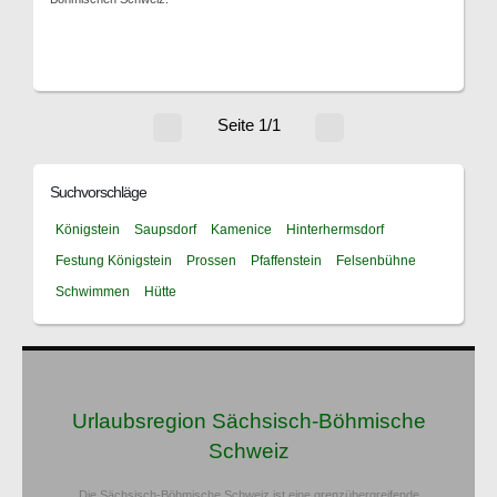
Seite 1/1
Suchvorschläge
Königstein
Saupsdorf
Kamenice
Hinterhermsdorf
Festung Königstein
Prossen
Pfaffenstein
Felsenbühne
Schwimmen
Hütte
Urlaubsregion Sächsisch-Böhmische
Schweiz
Die Sächsisch-Böhmische Schweiz ist eine grenzübergreifende