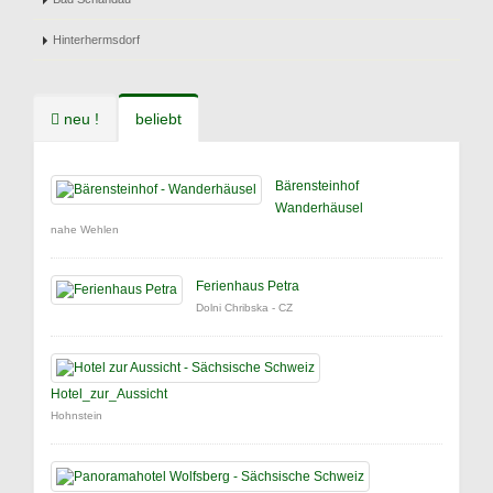
Hinterhermsdorf
neu !
beliebt
Bärensteinhof
Wanderhäusel
nahe Wehlen
Ferienhaus Petra
Dolni Chribska - CZ
Hotel_zur_Aussicht
Hohnstein