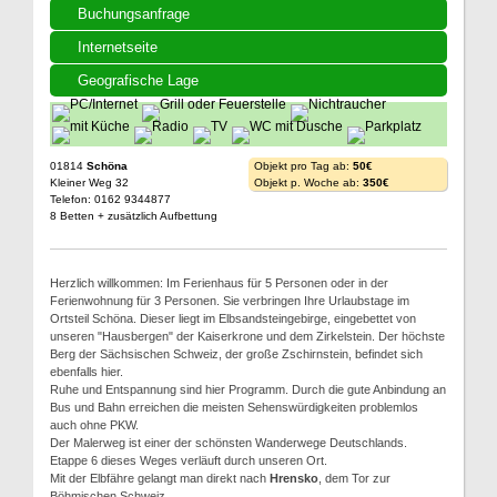
Buchungsanfrage
Internetseite
Geografische Lage
01814
Schöna
Objekt pro Tag ab:
50€
Kleiner Weg 32
Objekt p. Woche ab:
350€
Telefon: 0162 9344877
8 Betten + zusätzlich Aufbettung
Herzlich willkommen: Im Ferienhaus für 5 Personen oder in der
Ferienwohnung für 3 Personen. Sie verbringen Ihre Urlaubstage im
Ortsteil Schöna. Dieser liegt im Elbsandsteingebirge, eingebettet von
unseren "Hausbergen" der Kaiserkrone und dem Zirkelstein. Der höchste
Berg der Sächsischen Schweiz, der große Zschirnstein, befindet sich
ebenfalls hier.
Ruhe und Entspannung sind hier Programm. Durch die gute Anbindung an
Bus und Bahn erreichen die meisten Sehenswürdigkeiten problemlos
auch ohne PKW.
Der Malerweg ist einer der schönsten Wanderwege Deutschlands.
Etappe 6 dieses Weges verläuft durch unseren Ort.
Mit der Elbfähre gelangt man direkt nach
Hrensko
, dem Tor zur
Böhmischen Schweiz.