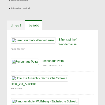
Hinterhermsdorf
neu !
beliebt
Bärensteinhof
Wanderhäusel
nahe Wehlen
Ferienhaus Petra
Dolni Chribska - CZ
Hotel_zur_Aussicht
Hohnstein