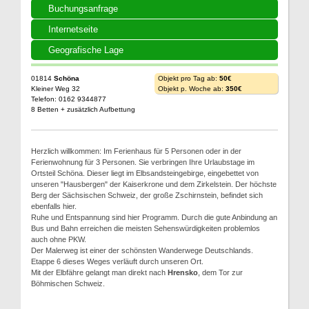
Buchungsanfrage
Internetseite
Geografische Lage
01814
Schöna
Objekt pro Tag ab:
50€
Kleiner Weg 32
Objekt p. Woche ab:
350€
Telefon: 0162 9344877
8 Betten + zusätzlich Aufbettung
Herzlich willkommen: Im Ferienhaus für 5 Personen oder in der
Ferienwohnung für 3 Personen. Sie verbringen Ihre Urlaubstage im
Ortsteil Schöna. Dieser liegt im Elbsandsteingebirge, eingebettet von
unseren "Hausbergen" der Kaiserkrone und dem Zirkelstein. Der höchste
Berg der Sächsischen Schweiz, der große Zschirnstein, befindet sich
ebenfalls hier.
Ruhe und Entspannung sind hier Programm. Durch die gute Anbindung an
Bus und Bahn erreichen die meisten Sehenswürdigkeiten problemlos
auch ohne PKW.
Der Malerweg ist einer der schönsten Wanderwege Deutschlands.
Etappe 6 dieses Weges verläuft durch unseren Ort.
Mit der Elbfähre gelangt man direkt nach
Hrensko
, dem Tor zur
Böhmischen Schweiz.