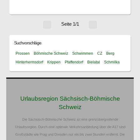
Seite 1/1
Suchvorschläge
Prossen
Böhmische Schweiz
Schwimmen
CZ
Berg
Hinterhermsdorf
Krippen
Pfaffendorf
Bielatal
Schmilka
Urlaubsregion Sächsisch-Böhmische
Schweiz
Die Sächsisch-Böhmische Schweiz ist eine grenzübergreifende
Urlaubsregion. Durch eine optimale Verkehrsanbindung über die A17 sind
Großstädte wie Prag und Dresden nur ein bis zwei Stunden entfernt. Die