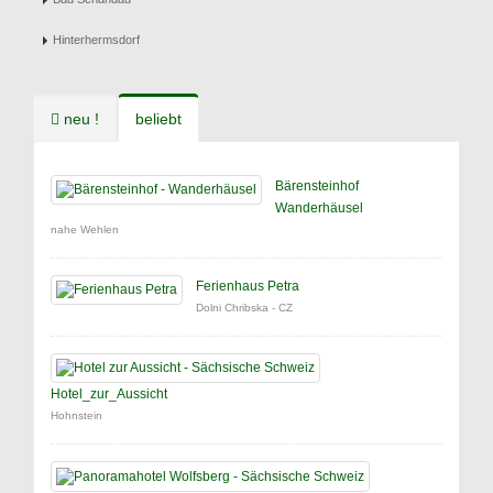
Hinterhermsdorf
neu !
beliebt
Bärensteinhof
Wanderhäusel
nahe Wehlen
Ferienhaus Petra
Dolni Chribska - CZ
Hotel_zur_Aussicht
Hohnstein