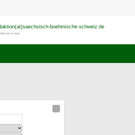
daktion(at)saechsisch-boehmische-schweiz.de
akt per e-mail