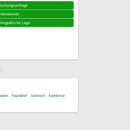
Buchungsanfrage
nternetseite
eografische Lage
.
stein
Papstdorf
Gohrisch
Kamenice