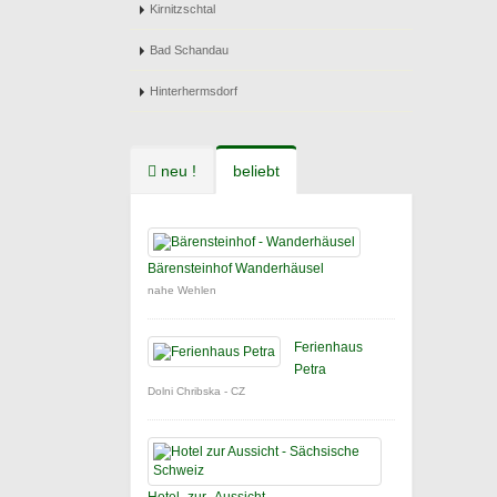
Kirnitzschtal
Bad Schandau
Hinterhermsdorf
neu !
beliebt
Bärensteinhof Wanderhäusel
nahe Wehlen
Ferienhaus
Petra
Dolni Chribska - CZ