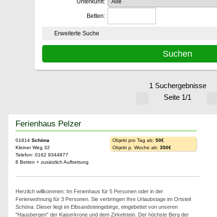
Unterkunft:
Betten:
Erweiterte Suche
1 Suchergebnisse
Seite 1/1
Ferienhaus Pelzer
01814
Schöna
Objekt pro Tag ab:
50€
Kleiner Weg 32
Objekt p. Woche ab:
350€
Telefon: 0162 9344877
8 Betten + zusätzlich Aufbettung
Herzlich willkommen: Im Ferienhaus für 5 Personen oder in der
Ferienwohnung für 3 Personen. Sie verbringen Ihre Urlaubstage im Ortsteil
Schöna. Dieser liegt im Elbsandsteingebirge, eingebettet von unseren
"Hausbergen" der Kaiserkrone und dem Zirkelstein. Der höchste Berg der