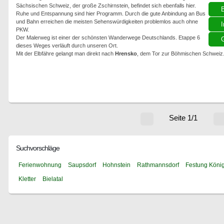
Sächsischen Schweiz, der große Zschirnstein, befindet sich ebenfalls hier.
Ruhe und Entspannung sind hier Programm. Durch die gute Anbindung an Bus
und Bahn erreichen die meisten Sehenswürdigkeiten problemlos auch ohne
I
PKW.
Der Malerweg ist einer der schönsten Wanderwege Deutschlands. Etappe 6
G
dieses Weges verläuft durch unseren Ort.
Mit der Elbfähre gelangt man direkt nach
Hrensko
, dem Tor zur Böhmischen Schweiz
Seite 1/1
Suchvorschläge
Ferienwohnung
Saupsdorf
Hohnstein
Rathmannsdorf
Festung König
Kletter
Bielatal