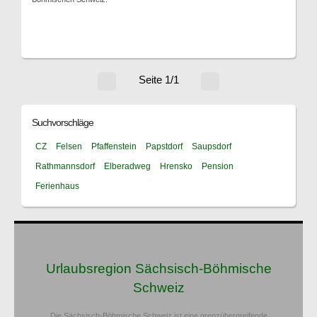
Seite 1/1
Suchvorschläge
CZ
Felsen
Pfaffenstein
Papstdorf
Saupsdorf
Rathmannsdorf
Elberadweg
Hrensko
Pension
Ferienhaus
Urlaubsregion Sächsisch-Böhmische
Schweiz
Die Sächsisch-Böhmische Schweiz ist eine grenzübergreifende