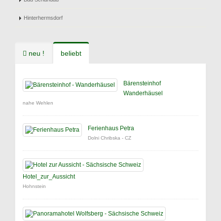
Hinterhermsdorf
neu !
beliebt
Bärensteinhof
Wanderhäusel
nahe Wehlen
Ferienhaus Petra
Dolni Chribska - CZ
Hotel_zur_Aussicht
Hohnstein