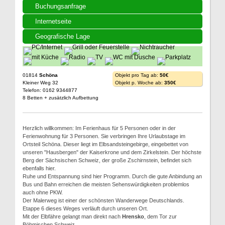
Buchungsanfrage
Internetseite
Geografische Lage
01814
Schöna
Objekt pro Tag ab:
50€
Kleiner Weg 32
Objekt p. Woche ab:
350€
Telefon: 0162 9344877
8 Betten + zusätzlich Aufbettung
Herzlich willkommen: Im Ferienhaus für 5 Personen oder in der
Ferienwohnung für 3 Personen. Sie verbringen Ihre Urlaubstage im
Ortsteil Schöna. Dieser liegt im Elbsandsteingebirge, eingebettet von
unseren "Hausbergen" der Kaiserkrone und dem Zirkelstein. Der höchste
Berg der Sächsischen Schweiz, der große Zschirnstein, befindet sich
ebenfalls hier.
Ruhe und Entspannung sind hier Programm. Durch die gute Anbindung an
Bus und Bahn erreichen die meisten Sehenswürdigkeiten problemlos
auch ohne PKW.
Der Malerweg ist einer der schönsten Wanderwege Deutschlands.
Etappe 6 dieses Weges verläuft durch unseren Ort.
Mit der Elbfähre gelangt man direkt nach
Hrensko
, dem Tor zur
Böhmischen Schweiz.