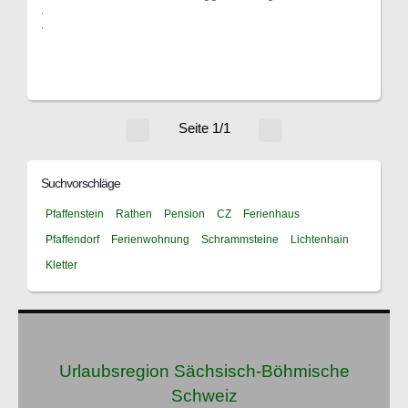
.
.
Seite 1/1
Suchvorschläge
Pfaffenstein
Rathen
Pension
CZ
Ferienhaus
Pfaffendorf
Ferienwohnung
Schrammsteine
Lichtenhain
Kletter
Urlaubsregion Sächsisch-Böhmische
Schweiz