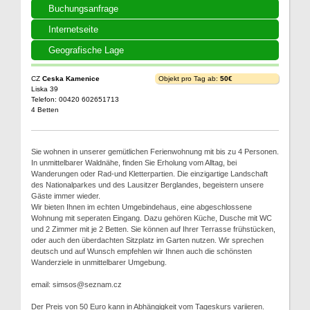
Buchungsanfrage
Internetseite
Geografische Lage
CZ
Ceska Kamenice
Objekt pro Tag ab:
50€
Liska 39
Telefon: 00420 602651713
4 Betten
Sie wohnen in unserer gemütlichen Ferienwohnung mit bis zu 4 Personen.
In unmittelbarer Waldnähe, finden Sie Erholung vom Alltag, bei
Wanderungen oder Rad-und Kletterpartien. Die einzigartige Landschaft
des Nationalparkes und des Lausitzer Berglandes, begeistern unsere
Gäste immer wieder.
Wir bieten Ihnen im echten Umgebindehaus, eine abgeschlossene
Wohnung mit seperaten Eingang. Dazu gehören Küche, Dusche mit WC
und 2 Zimmer mit je 2 Betten. Sie können auf Ihrer Terrasse frühstücken,
oder auch den überdachten Sitzplatz im Garten nutzen. Wir sprechen
deutsch und auf Wunsch empfehlen wir Ihnen auch die schönsten
Wanderziele in unmittelbarer Umgebung.
email: simsos@seznam.cz
Der Preis von 50 Euro kann in Abhängigkeit vom Tageskurs variieren.