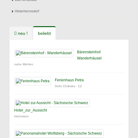
Hinterhermsdorf
neu !
beliebt
Bärensteinhof
Wanderhäusel
nahe Wehlen
Ferienhaus Petra
Dolni Chribska - CZ
Hotel_zur_Aussicht
Hohnstein