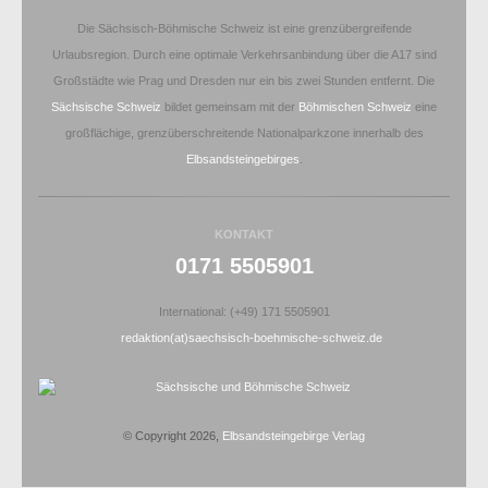
Die Sächsisch-Böhmische Schweiz ist eine grenzübergreifende
Urlaubsregion. Durch eine optimale Verkehrsanbindung über die A17 sind
Großstädte wie Prag und Dresden nur ein bis zwei Stunden entfernt. Die
Sächsische Schweiz
bildet gemeinsam mit der
Böhmischen Schweiz
eine
großflächige, grenzüberschreitende Nationalparkzone innerhalb des
Elbsandsteingebirges
.
KONTAKT
0171 5505901
International: (+49) 171 5505901
redaktion(at)saechsisch-boehmische-schweiz.de
© Copyright 2026,
Elbsandsteingebirge Verlag