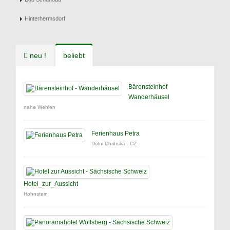
Hinterhermsdorf
neu !
beliebt
Bärensteinhof
Wanderhäusel
nahe Wehlen
Ferienhaus Petra
Dolni Chribska - CZ
Hotel_zur_Aussicht
Hohnstein