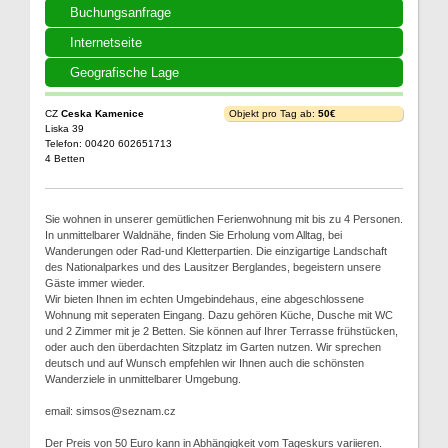
Buchungsanfrage
Internetseite
Geografische Lage
CZ
Ceska Kamenice
Objekt pro Tag ab:
50€
Liska 39
Telefon: 00420 602651713
4 Betten
Sie wohnen in unserer gemütlichen Ferienwohnung mit bis zu 4 Personen.
In unmittelbarer Waldnähe, finden Sie Erholung vom Alltag, bei
Wanderungen oder Rad-und Kletterpartien. Die einzigartige Landschaft
des Nationalparkes und des Lausitzer Berglandes, begeistern unsere
Gäste immer wieder.
Wir bieten Ihnen im echten Umgebindehaus, eine abgeschlossene
Wohnung mit seperaten Eingang. Dazu gehören Küche, Dusche mit WC
und 2 Zimmer mit je 2 Betten. Sie können auf Ihrer Terrasse frühstücken,
oder auch den überdachten Sitzplatz im Garten nutzen. Wir sprechen
deutsch und auf Wunsch empfehlen wir Ihnen auch die schönsten
Wanderziele in unmittelbarer Umgebung.
email: simsos@seznam.cz
Der Preis von 50 Euro kann in Abhängigkeit vom Tageskurs variieren.