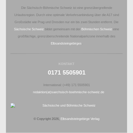
Die Sächsisch-Böhmische Schweiz ist eine grenzübergreifende
Urlaubsregion. Durch eine optimale Verkehrsanbindung über die A17 sind
Großstädte wie Prag und Dresden nur ein bis zwei Stunden entfernt. Die
Sächsische Schweiz
bildet gemeinsam mit der
Böhmischen Schweiz
eine
großflächige, grenzüberschreitende Nationalparkzone innerhalb des
Elbsandsteingebirges
.
KONTAKT
0171 5505901
International: (+49) 171 5505901
redaktion(at)saechsisch-boehmische-schweiz.de
© Copyright 2026,
Elbsandsteingebirge Verlag