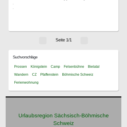
.
.
Seite 1/1
Suchvorschläge
Prossen
Königstein
Camp
Felsenbühne
Bielatal
Wandern
CZ
Pfaffenstein
Böhmische Schweiz
Ferienwohnung
Urlaubsregion Sächsisch-Böhmische
Schweiz