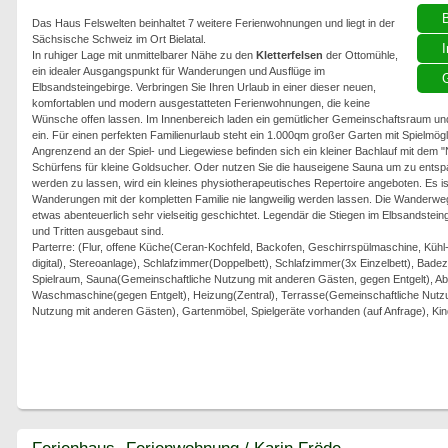
Das Haus Felswelten beinhaltet 7 weitere Ferienwohnungen und liegt in der
Sächsische Schweiz im Ort Bielatal.
I
In ruhiger Lage mit unmittelbarer Nähe zu den
Kletterfelsen
der Ottomühle,
ein idealer Ausgangspunkt für Wanderungen und Ausflüge im
G
Elbsandsteingebirge. Verbringen Sie Ihren Urlaub in einer dieser neuen,
komfortablen und modern ausgestatteten Ferienwohnungen, die keine
Wünsche offen lassen. Im Innenbereich laden ein gemütlicher Gemeinschaftsraum und
ein. Für einen perfekten Familienurlaub steht ein 1.000qm großer Garten mit Spielmö
Angrenzend an der Spiel- und Liegewiese befinden sich ein kleiner Bachlauf mit dem "
Schürfens für kleine Goldsucher. Oder nutzen Sie die hauseigene Sauna um zu ents
werden zu lassen, wird ein kleines physiotherapeutisches Repertoire angeboten. Es ist 
Wanderungen mit der kompletten Familie nie langweilig werden lassen. Die Wanderwege s
etwas abenteuerlich sehr vielseitig geschichtet. Legendär die Stiegen im Elbsandsteing
und Tritten ausgebaut sind.
Parterre: (Flur, offene Küche(Ceran-Kochfeld, Backofen, Geschirrspülmaschine, Kühl
digital), Stereoanlage), Schlafzimmer(Doppelbett), Schlafzimmer(3x Einzelbett), Bad
Spielraum, Sauna(Gemeinschaftliche Nutzung mit anderen Gästen, gegen Entgelt), Ab
Waschmaschine(gegen Entgelt), Heizung(Zentral), Terrasse(Gemeinschaftliche Nutz
Nutzung mit anderen Gästen), Gartenmöbel, Spielgeräte vorhanden (auf Anfrage), Kin