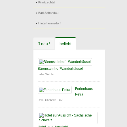
Kirnitzschtal
Bad Schandau
Hinterhermsdorf
neu !
beliebt
Bärensteinhof Wanderhäusel
nahe Wehlen
Ferienhaus
Petra
Dolni Chribska - CZ