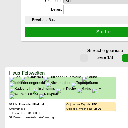
Unterkunft:
Betten:
Erweiterte Suche
25 Suchergebnisse
Seite 1/3
Haus Felswelten
01824
Rosenthal Bielatal
Objekt pro Tag ab:
35€
Ottomühle 6
Objekt p. Woche ab:
280€
Telefon: 0173 3508350
32 Betten + zusätzlich Aufbettung