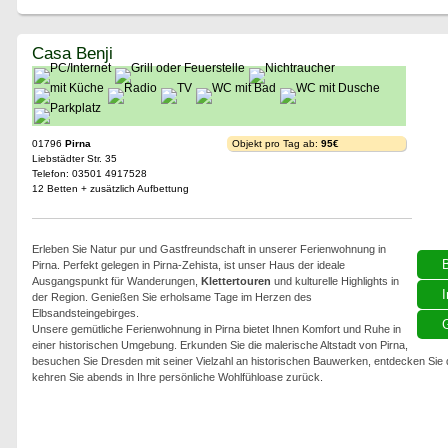
Casa Benji
01796
Pirna
Objekt pro Tag ab:
95€
Liebstädter Str. 35
Telefon: 03501 4917528
12 Betten + zusätzlich Aufbettung
Erleben Sie Natur pur und Gastfreundschaft in unserer Ferienwohnung in
Pirna. Perfekt gelegen in Pirna-Zehista, ist unser Haus der ideale
Ausgangspunkt für Wanderungen,
Klettertouren
und kulturelle Highlights in
I
der Region. Genießen Sie erholsame Tage im Herzen des
Elbsandsteingebirges.
G
Unsere gemütliche Ferienwohnung in Pirna bietet Ihnen Komfort und Ruhe in
einer historischen Umgebung. Erkunden Sie die malerische Altstadt von Pirna,
besuchen Sie Dresden mit seiner Vielzahl an historischen Bauwerken, entdecken Sie
kehren Sie abends in Ihre persönliche Wohlfühloase zurück.