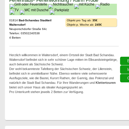
Ferienhaus- Ferienwohnung / Karin Fröde
01814
Bad-Schandau Stadtteil
Objekt pro Tag ab:
35€
Waltersdorf
Objekt p. Woche ab:
245€
Neuporschdorfer Straße 64c
Telefon: 03502240538
4 Betten
Herzlich willkommen in Waltersdorf, einem Ortsteil der Stadt Bad Schandau.
Waltersdorf befindet sich in sehr schöner Lage mitten im Elbsandsteingebirge,
auch bekannt als Sächsische Schweiz.
Der wohl bekannteste Tafelberg der Sächsischen Schweiz, der Lilienstein,
I
befindet sich in unmittelbarer Nähe. Ebenso weitere viele sehenswerte
G
Ausflugsziele, wie die Bastei, Kurort Rathen, der Gamrig, das Polenztal und
natürlich die Stadt Bad Schandau. Für Ihre Wanderungen und
Klettertouren
bietet sich unser Haus als idealer Ausgangspunkt an.
Pro Unterkunft stehen jeweils 2 Betten zur Verfügung.