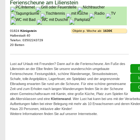
Ferienscheune am Lilienstein
01824
Königstein
Objekt p. Woche ab:
1630€
Halbestadt 40
Telefon: 03502243729
20 Betten
Lust auf Urlaub mit Freunden? Dann auf in die Ferienscheune. Am Fuße des
Lilienstein an der Elbe finden Sie unsere wunderschön umgebaute
Ferienscheune. Festungsblick, schöne Wanderwege, Streuobstwiesen,
I
Schafe, tolle Angelplätze, Lagerfeuer, ein Spielplatz und der angrenzende
Elbradweg erwarten Sie rund um die Scheune. Für eine schöne gemeinsame
G
Zeit und zum Erholen nach langen Wanderungen finden Sie in der Scheune
einen Gemeinschaftsraum mit Kamin, eine große Küche, Platz zum Spielen für
alle Altersklassen und eine
Kletterwand
. Wer Lust hat kann bei uns mit der Verarbeit
Aufbettungen fallen bei einer Belegung mit mehr als 10 Erwachsenen und deren Kinder
Haus 20 Personen, inklusive aller Kinder!
Weitere Informationen finden Sie auf unserer Internetseite.