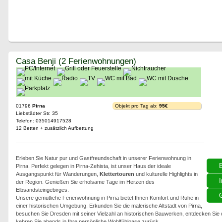
Casa Benji (2 Ferienwohnungen)
01796
Pirna
Objekt pro Tag ab:
95€
Liebstädter Str. 35
Telefon: 035014917528
12 Betten + zusätzlich Aufbettung
Erleben Sie Natur pur und Gastfreundschaft in unserer Ferienwohnung in
Pirna. Perfekt gelegen in Pirna-Zehista, ist unser Haus der ideale
Ausgangspunkt für Wanderungen,
Klettertouren
und kulturelle Highlights in
I
der Region. Genießen Sie erholsame Tage im Herzen des
Elbsandsteingebirges.
G
Unsere gemütliche Ferienwohnung in Pirna bietet Ihnen Komfort und Ruhe in
einer historischen Umgebung. Erkunden Sie die malerische Altstadt von Pirna,
besuchen Sie Dresden mit seiner Vielzahl an historischen Bauwerken, entdecken Sie
kehren Sie abends in Ihre persönliche Wohlfühloase zurück.