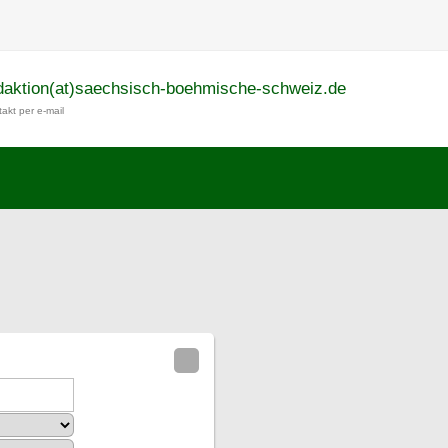
daktion(at)saechsisch-boehmische-schweiz.de
akt per e-mail