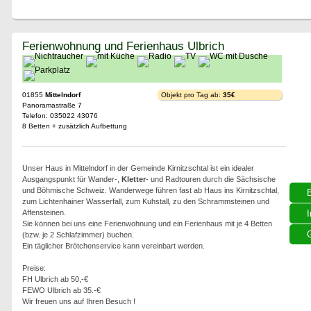
Ferienwohnung und Ferienhaus Ulbrich
01855
Mittelndorf
Objekt pro Tag ab:
35€
Panoramastraße 7
Telefon: 035022 43076
8 Betten + zusätzlich Aufbettung
Unser Haus in Mittelndorf in der Gemeinde Kirnitzschtal ist ein idealer
Ausgangspunkt für Wander-,
Kletter
- und Radtouren durch die Sächsische
und Böhmische Schweiz. Wanderwege führen fast ab Haus ins Kirnitzschtal,
zum Lichtenhainer Wasserfall, zum Kuhstall, zu den Schrammsteinen und
Affensteinen.
I
Sie können bei uns eine Ferienwohnung und ein Ferienhaus mit je 4 Betten
G
(bzw. je 2 Schlafzimmer) buchen.
Ein täglicher Brötchenservice kann vereinbart werden.
Preise:
FH Ulbrich ab 50,-€
FEWO Ulbrich ab 35.-€
Wir freuen uns auf Ihren Besuch !