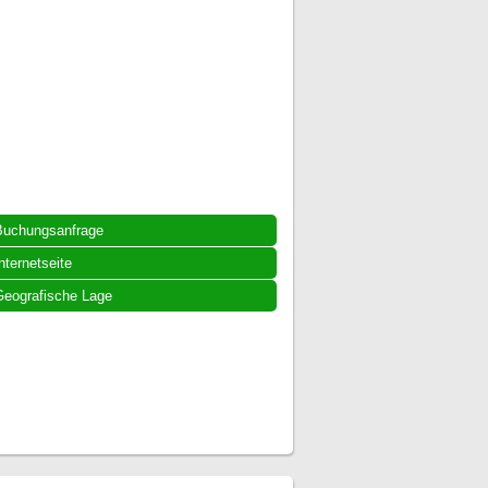
Buchungsanfrage
nternetseite
eografische Lage