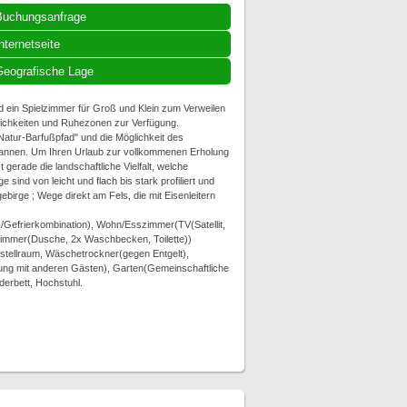
Buchungsanfrage
nternetseite
eografische Lage
 ein Spielzimmer für Groß und Klein zum Verweilen
glichkeiten und Ruhezonen zur Verfügung.
Natur-Barfußpfad" und die Möglichkeit des
pannen. Um Ihren Urlaub zur vollkommenen Erholung
gerade die landschaftliche Vielfalt, welche
ind von leicht und flach bis stark profiliert und
ebirge ; Wege direkt am Fels, die mit Eisenleitern
-/Gefrierkombination), Wohn/Esszimmer(TV(Satellit,
ezimmer(Dusche, 2x Waschbecken, Toilette))
stellraum, Wäschetrockner(gegen Entgelt),
ung mit anderen Gästen), Garten(Gemeinschaftliche
derbett, Hochstuhl.